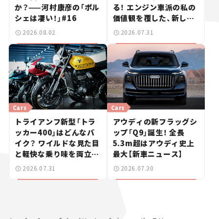
か？——河村康彦の「ポル
る！ エンジン車派の私の
シェは凄い！」#16
価値観を覆した、新しい
ポルシェの走り。
2026.08.02
2026.07.31
Cars
Cars
トライアンフ新型「トラ
アウディの新フラッグシ
ッカー400」はどんなバ
ップ「Q9」誕生！ 全長
イク？ ワイルドな見た目
5.3m超はアウディ史上
と軽快な乗り味を両立し
最大【新車ニュース】
た400ccフラットトラッ
2026.07.31
2026.07.30
カー【試乗レビュー】