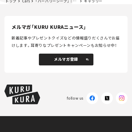
トップ
Cars
「バーバリーシープ」｜第37回アニマル”しっかり”みるみる
ギャラリー
メルマガ「KURU KURAニュース」
新着記事やプレゼントクイズなどの情報盛りだくさんでお届
けします。
耳寄りなプレゼントキャンペーンもお知らせ中！
メルマガ登録
メルマガ登録
follow us
KURU KURAについて
広告掲載
プライバシーポリシー
採用情報
FAQ