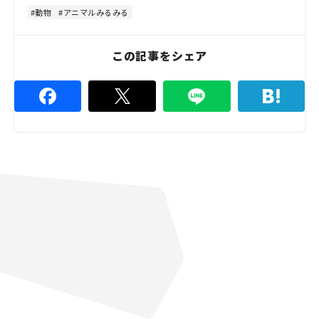
4
8
動物
アニマルみるみる
.
8
9
%
この記事をシェア