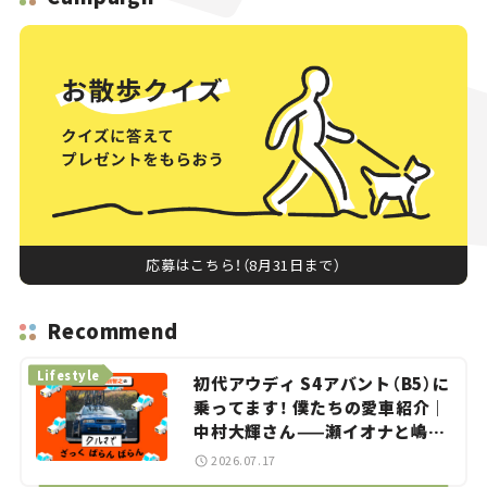
応募はこちら！（8月31日まで）
Recommend
Lifestyle
初代アウディ S4アバント（B5）に
乗ってます！ 僕たちの愛車紹介｜
中村大輝さん——瀬イオナと嶋田
智之の「クルマでざっくばらんば
2026.07.17
らん！」＃20