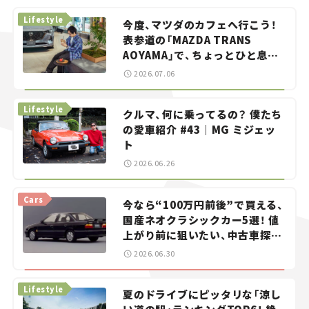
Lifestyle
今度、マツダのカフェへ行こう！
表参道の「MAZDA TRANS
AOYAMA」で、ちょっとひと息。
——連載｜CCGとクルマでどうす
2026.07.06
る？＜第13回＞
Lifestyle
クルマ、何に乗ってるの？ 僕たち
の愛車紹介 #43｜MG ミジェッ
ト
2026.06.26
Cars
今なら“100万円前後”で買える、
国産ネオクラシックカー5選！ 値
上がり前に狙いたい、中古車探し
をお手伝い――ちょっとイケてるマ
2026.06.30
イカー選び #02
Lifestyle
夏のドライブにピッタリな「涼し