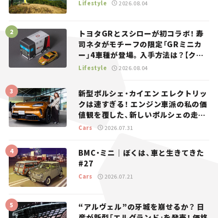
Lifestyle
2026.08.04
トヨタGRとスシローが初コラボ！ 寿
司ネタがモチーフの限定「GRミニカ
ー」4車種が登場。入手方法は？【クル
マとホビー】
Lifestyle
2026.08.04
新型ポルシェ・カイエン エレクトリッ
クは速すぎる！ エンジン車派の私の価
値観を覆した、新しいポルシェの走
り。
Cars
2026.07.31
BMC・ミニ｜ぼくは、車と生きてきた
#27
Cars
2026.07.21
“アルヴェル”の牙城を崩せるか？ 日
産が新型「エルグランド」を発売！ 価格