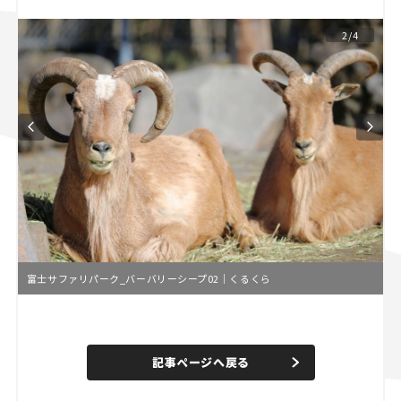
スズキ ジムニー｜Suzuki Jimny
スズキ｜Suzuki
2/4
マツダ｜Mazda
マツダ ロードスター｜Mazda Roadster
富士サファリパーク_バーバリーシープ02｜くるくら
L
o
/
U
a
n
d
記事ページへ戻る
m
e
u
d
t
:
e