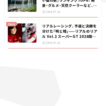
い道の駅」ランキングTOP6！ 絶
景・グルメ・天然クーラーなど、避
暑におすすめのスポットを紹介
2026.07.19
【道の駅マニアの推し駅ガイド】
vol.15
Cars
リアルレーシング、予選と決勝を
分けた「明と暗」——リアルのリア
ル Vol.2 スーパーGT 2026開幕
戦 岡山国際サーキット
2026.07.16