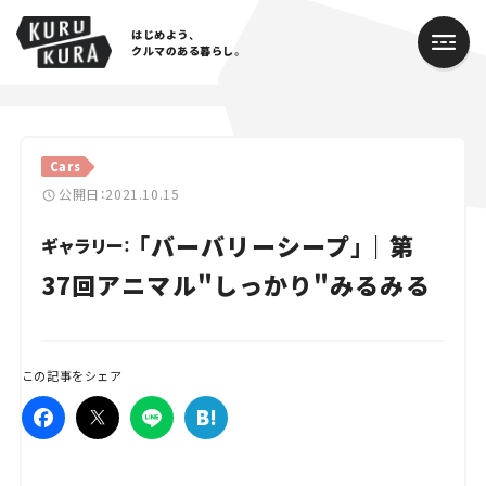
はじめよう、
クルマのある暮らし。
カテゴリ
Cars
Cars
公開日：2021.10.15
「バーバリーシープ」｜第
Lifestyle
ギャラリー：
37回アニマル"しっかり"みるみる
Traffic
Special
この記事をシェア
Series
Campaign
人気のハッシュタグ