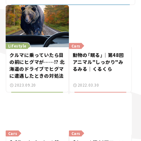
Lifestyle
Cars
クルマに乗っていたら目
動物の「眠る」｜第48回
の前にヒグマが……!? 北
アニマル"しっかり"み
海道のドライブでヒグマ
るみる｜くるくら
に遭遇したときの対処法
2023.09.20
2022.03.30
Cars
Cars