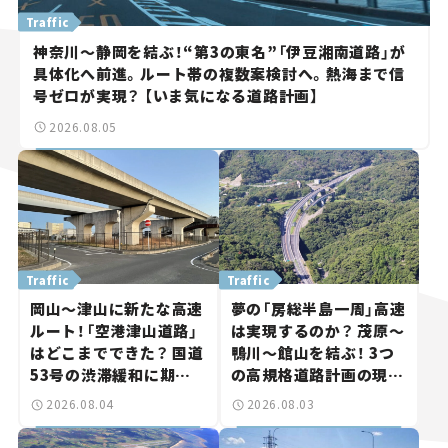
Traffic
神奈川～静岡を結ぶ！“第3の東名”「伊豆湘南道路」が
具体化へ前進。ルート帯の複数案検討へ。熱海まで信
号ゼロが実現？ 【いま気になる道路計画】
2026.08.05
Traffic
Traffic
岡山～津山に新たな高速
夢の「房総半島一周」高速
ルート！「空港津山道路」
は実現するのか？ 茂原～
はどこまでできた？ 国道
鴨川～館山を結ぶ！ 3つ
53号の渋滞緩和に期待。
の高規格道路計画の現
岡山市側でも動きが【い
状。「館山鴨川道路」で検
2026.08.04
2026.08.03
ま気になる道路計画】
討進む【いま気になる道
路計画】