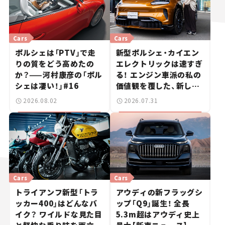
Cars
Cars
ポルシェは「PTV」で走
新型ポルシェ・カイエン
りの質をどう高めたの
エレクトリックは速すぎ
か？——河村康彦の「ポル
る！ エンジン車派の私の
シェは凄い！」#16
価値観を覆した、新しい
ポルシェの走り。
2026.08.02
2026.07.31
Cars
Cars
トライアンフ新型「トラ
アウディの新フラッグシ
ッカー400」はどんなバ
ップ「Q9」誕生！ 全長
イク？ ワイルドな見た目
5.3m超はアウディ史上