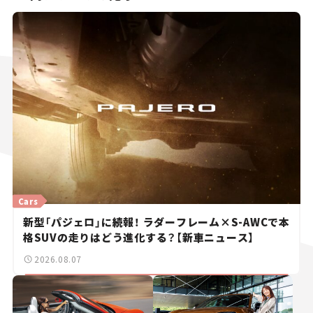
Cars
新型「パジェロ」に続報！ ラダーフレーム×S-AWCで本
格SUVの走りはどう進化する？【新車ニュース】
2026.08.07