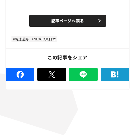
L
o
/
U
a
n
d
記事ページへ戻る
m
e
u
d
t
:
e
4
4
高速道路
NEXCO東日本
.
4
4
%
この記事をシェア