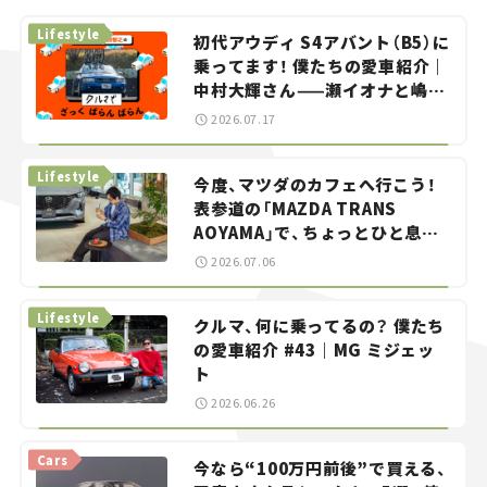
Lifestyle
初代アウディ S4アバント（B5）に
乗ってます！ 僕たちの愛車紹介｜
中村大輝さん——瀬イオナと嶋田
智之の「クルマでざっくばらんば
2026.07.17
らん！」＃20
Lifestyle
今度、マツダのカフェへ行こう！
表参道の「MAZDA TRANS
AOYAMA」で、ちょっとひと息。
——連載｜CCGとクルマでどうす
2026.07.06
る？＜第13回＞
Lifestyle
クルマ、何に乗ってるの？ 僕たち
の愛車紹介 #43｜MG ミジェッ
ト
2026.06.26
Cars
今なら“100万円前後”で買える、