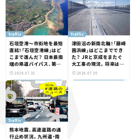
Traffic
Traffic
石垣空港～市街地を最短
津田沼の新南北軸！「藤崎
直結！「石垣空港線」はど
茜浜線」はどこまででき
こまで進んだ？ 日本最南
た？ JRと京成をまたぐ
端の県道バイパス、第2
大工事の現況。将来は
工区も延伸開通 【いま気
「習志野～鎌ケ谷」を最短
2026.07.31
2026.07.30
になる道路計画】
直結【いま気になる道路
計画】
Traffic
熊本地震、高速道路の通
行止め状況。九州道・南