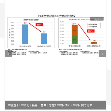
スズキ ジムニー｜Suzuki Jimny
スズキ｜Suzuki
マツダ｜Mazda
マツダ ロードスター｜Mazda Roadster
5/6
常磐道｜4車線化｜福島｜宮城｜暫定2車線区間と4車線区間の比較