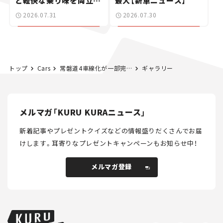
と軽快な乗り味を両立し
最大【新車ニュース】
た400ccフラットトラッ
2026.07.31
2026.07.30
カー【試乗レビュー】
トップ
Cars
常磐道4車線化が一部完成。山元IC～岩沼ICでは最高速度100km/hに引き上げ。
ギャラリー
メルマガ「KURU KURAニュース」
新着記事やプレゼントクイズなどの情報盛りだくさんでお届
けします。
耳寄りなプレゼントキャンペーンもお知らせ中！
メルマガ登録