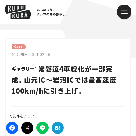
はじめよう、
クルマのある暮らし。
カテゴリ
Cars
Cars
公開日：2021.02.26
常磐道4車線化が一部完
Lifestyle
ギャラリー：
成。山元IC～岩沼ICでは最高速度
Traffic
100km/hに引き上げ。
Special
Series
この記事をシェア
Campaign
人気のハッシュタグ