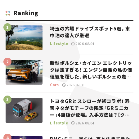
Ranking
埼玉の穴場ドライブスポット5選。車
中泊の達人が厳選
Lifestyle
2026.08.04
新型ポルシェ・カイエン エレクトリッ
クは速すぎる！ エンジン車派の私の価
値観を覆した、新しいポルシェの走
り。
Cars
2026.07.31
トヨタGRとスシローが初コラボ！ 寿
司ネタがモチーフの限定「GRミニカ
ー」4車種が登場。入手方法は？【クル
マとホビー】
Lifestyle
2026.08.04
BMC・ミニ｜ぼくは、車と生きてきた