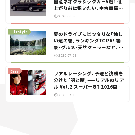
国産ネオクラシックカー5選！ 値
上がり前に狙いたい、中古車探し
をお手伝い――ちょっとイケてるマ
2026.06.30
イカー選び #02
Lifestyle
夏のドライブにピッタリな「涼し
い道の駅」ランキングTOP6！ 絶
景・グルメ・天然クーラーなど、避
暑におすすめのスポットを紹介
2026.07.19
【道の駅マニアの推し駅ガイド】
vol.15
Cars
リアルレーシング、予選と決勝を
分けた「明と暗」——リアルのリア
ル Vol.2 スーパーGT 2026開幕
戦 岡山国際サーキット
2026.07.16