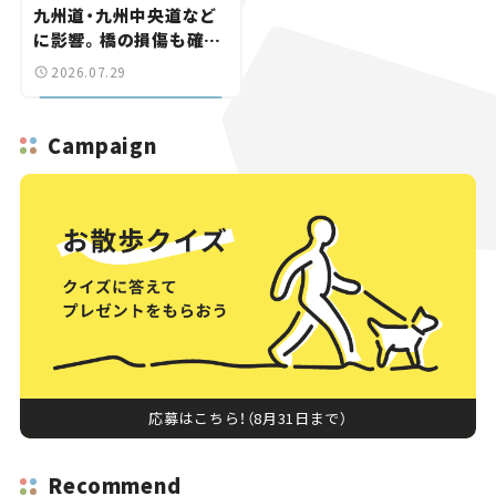
九州道・九州中央道など
に影響。橋の損傷も確認
【道路のニュース】
2026.07.29
Campaign
応募はこちら！（8月31日まで）
Recommend