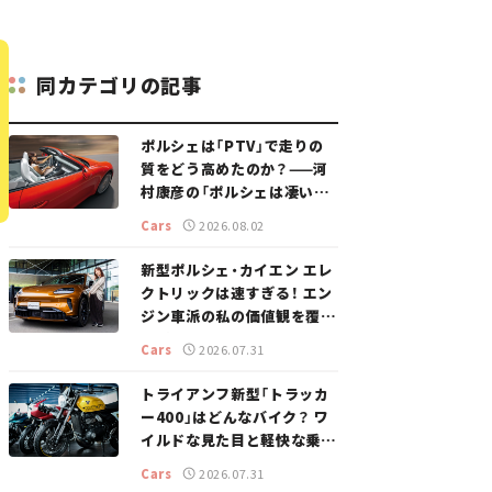
同カテゴリの記事
ポルシェは「PTV」で走りの
質をどう高めたのか？——河
村康彦の「ポルシェは凄い！」
#16
Cars
2026.08.02
新型ポルシェ・カイエン エレ
クトリックは速すぎる！ エン
ジン車派の私の価値観を覆し
た、新しいポルシェの走り。
Cars
2026.07.31
トライアンフ新型「トラッカ
ー400」はどんなバイク？ ワ
イルドな見た目と軽快な乗り
味を両立した400ccフラット
Cars
2026.07.31
トラッカー【試乗レビュー】