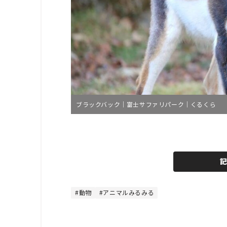
ブラックバック｜富士サファリパーク｜くるくら
L
o
/
U
a
n
d
m
e
u
d
t
:
e
4
4
動物
アニマルみるみる
.
4
4
%