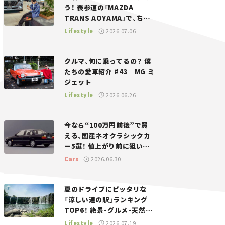
う！ 表参道の「MAZDA
TRANS AOYAMA」で、ちょ
っとひと息。——連載｜CCG
Lifestyle
2026.07.06
とクルマでどうする？＜第13
回＞
クルマ、何に乗ってるの？ 僕
たちの愛車紹介 #43｜MG ミ
ジェット
Lifestyle
2026.06.26
今なら“100万円前後”で買
える、国産ネオクラシックカ
ー5選！ 値上がり前に狙いた
い、中古車探しをお手伝い――ち
Cars
2026.06.30
ょっとイケてるマイカー選び
#02
夏のドライブにピッタリな
「涼しい道の駅」ランキング
TOP6！ 絶景・グルメ・天然ク
ーラーなど、避暑におすすめ
Lifestyle
2026.07.19