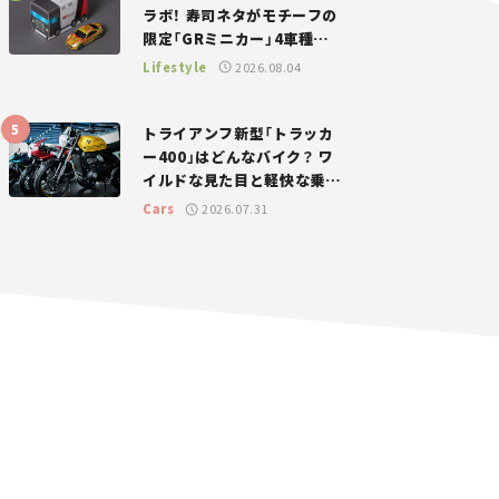
ラボ！ 寿司ネタがモチーフの
限定「GRミニカー」4車種が
登場。入手方法は？【クルマ
Lifestyle
2026.08.04
とホビー】
トライアンフ新型「トラッカ
ー400」はどんなバイク？ ワ
イルドな見た目と軽快な乗り
味を両立した400ccフラット
Cars
2026.07.31
トラッカー【試乗レビュー】