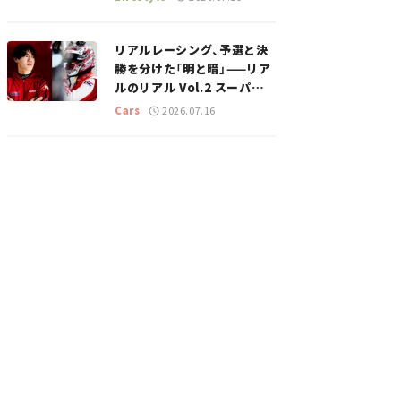
のスポットを紹介【道の駅マ
ニアの推し駅ガイド】vol.15
リアルレーシング、予選と決
勝を分けた「明と暗」——リア
ルのリアル Vol.2 スーパー
GT 2026開幕戦 岡山国際サ
Cars
2026.07.16
ーキット