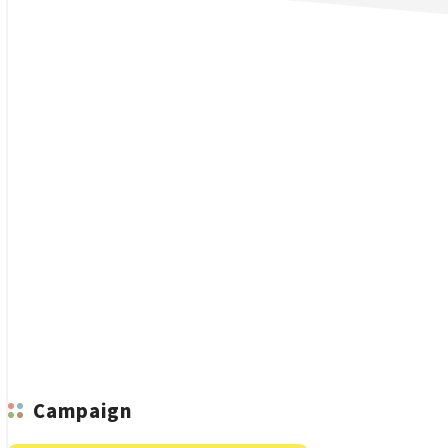
n
Campaign