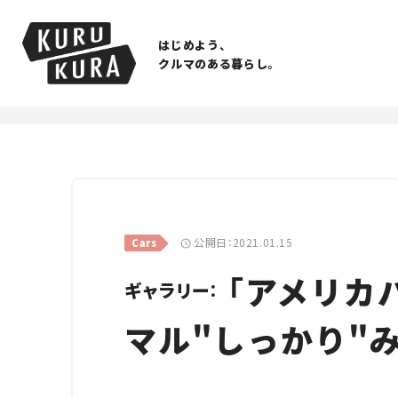
はじめよう、
クルマのある暮らし。
公開日：2021.01.15
Cars
「アメリカ
ギャラリー：
マル"しっかり"