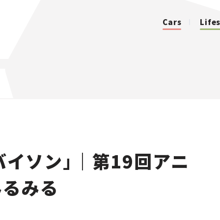
Cars
Life
カテゴリ
Cars
Lifestyle
バイソン」｜第19回アニ
Traffic
みるみる
Special
Series