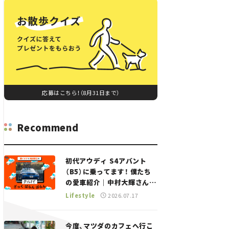
応募はこちら！（8月31日まで）
Recommend
初代アウディ S4アバント
（B5）に乗ってます！ 僕たち
の愛車紹介｜中村大輝さん
——瀬イオナと嶋田智之の
Lifestyle
2026.07.17
「クルマでざっくばらんばら
ん！」＃20
今度、マツダのカフェへ行こ