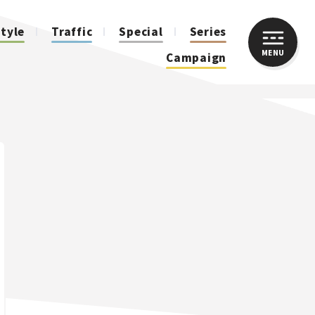
style
Traffic
Special
Series
MENU
CLOSE
Campaign
人気のハッシュタグ
スズキ ジムニー｜Suzuki Jimny
スズキ｜Suzuki
マツダ｜Mazda
マツダ ロードスター｜Mazda Roadster