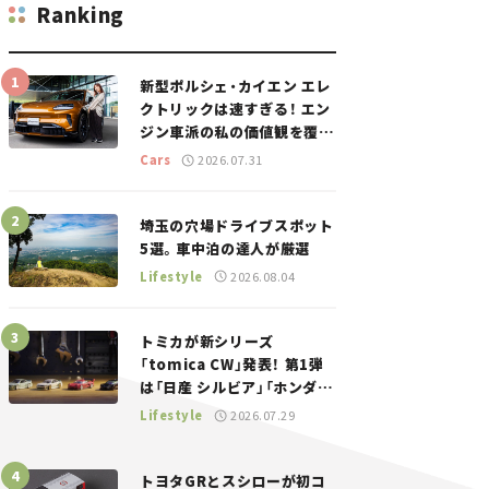
Ranking
新型ポルシェ・カイエン エレ
クトリックは速すぎる！ エン
ジン車派の私の価値観を覆し
た、新しいポルシェの走り。
Cars
2026.07.31
埼玉の穴場ドライブスポット
5選。車中泊の達人が厳選
Lifestyle
2026.08.04
トミカが新シリーズ
「tomica CW」発表！ 第1弾
は「日産 シルビア」「ホンダ
NSX」が登場。世界が注目す
Lifestyle
2026.07.29
る“JDM”に焦点【クルマとホ
ビー】
トヨタGRとスシローが初コ