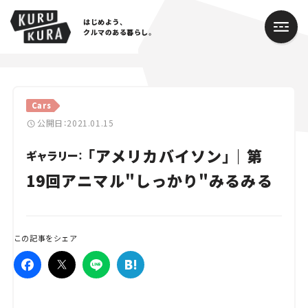
はじめよう、
クルマのある暮らし。
カテゴリ
Cars
Cars
公開日：2021.01.15
「アメリカバイソン」｜第
Lifestyle
ギャラリー：
19回アニマル"しっかり"みるみる
Traffic
Special
この記事をシェア
Series
Campaign
人気のハッシュタグ