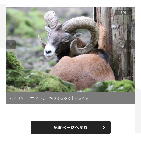
スズキ ジムニー｜Suzuki Jimny
スズキ｜Suzuki
8/9
マツダ｜Mazda
マツダ ロードスター｜Mazda Roadster
ムフロン｜アニマルしっかりみるみる｜くるくら
L
o
/
U
a
n
d
記事ページへ戻る
m
e
u
d
t
:
e