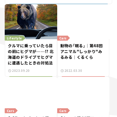
Lifestyle
Cars
クルマに乗っていたら目
動物の「眠る」｜第48回
の前にヒグマが……!? 北
アニマル"しっかり"み
海道のドライブでヒグマ
るみる｜くるくら
に遭遇したときの対処法
2023.09.20
2022.03.30
Cars
Cars