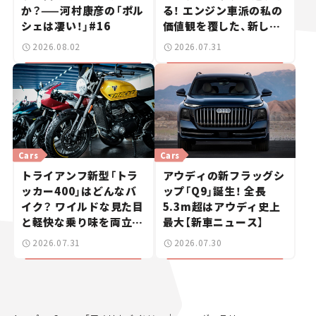
か？——河村康彦の「ポル
る！ エンジン車派の私の
シェは凄い！」#16
価値観を覆した、新しい
ポルシェの走り。
2026.08.02
2026.07.31
Cars
Cars
トライアンフ新型「トラ
アウディの新フラッグシ
ッカー400」はどんなバ
ップ「Q9」誕生！ 全長
イク？ ワイルドな見た目
5.3m超はアウディ史上
と軽快な乗り味を両立し
最大【新車ニュース】
た400ccフラットトラッ
2026.07.31
2026.07.30
カー【試乗レビュー】