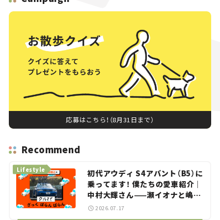
応募はこちら！（8月31日まで）
Recommend
Lifestyle
初代アウディ S4アバント（B5）に
乗ってます！ 僕たちの愛車紹介｜
中村大輝さん——瀬イオナと嶋田
智之の「クルマでざっくばらんば
2026.07.17
らん！」＃20