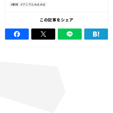
4
4
動物
アニマルみるみる
.
4
4
%
この記事をシェア