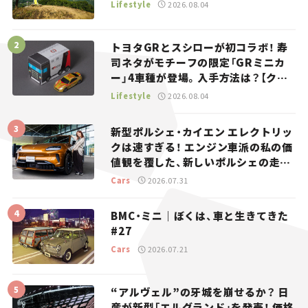
Lifestyle
2026.08.04
トヨタGRとスシローが初コラボ！ 寿
司ネタがモチーフの限定「GRミニカ
ー」4車種が登場。入手方法は？【クル
マとホビー】
Lifestyle
2026.08.04
新型ポルシェ・カイエン エレクトリッ
クは速すぎる！ エンジン車派の私の価
値観を覆した、新しいポルシェの走
り。
Cars
2026.07.31
BMC・ミニ｜ぼくは、車と生きてきた
#27
Cars
2026.07.21
“アルヴェル”の牙城を崩せるか？ 日
産が新型「エルグランド」を発売！ 価格