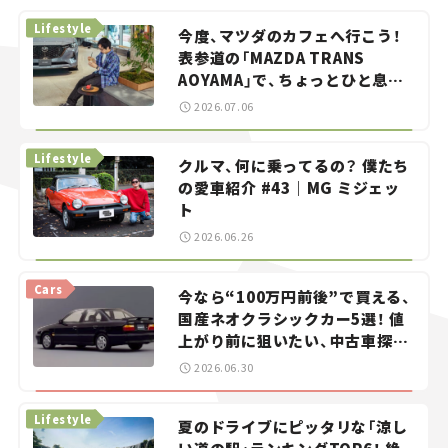
Lifestyle
今度、マツダのカフェへ行こう！
表参道の「MAZDA TRANS
AOYAMA」で、ちょっとひと息。
——連載｜CCGとクルマでどうす
2026.07.06
る？＜第13回＞
Lifestyle
クルマ、何に乗ってるの？ 僕たち
の愛車紹介 #43｜MG ミジェッ
ト
2026.06.26
Cars
今なら“100万円前後”で買える、
国産ネオクラシックカー5選！ 値
上がり前に狙いたい、中古車探し
をお手伝い――ちょっとイケてるマ
2026.06.30
イカー選び #02
Lifestyle
夏のドライブにピッタリな「涼し