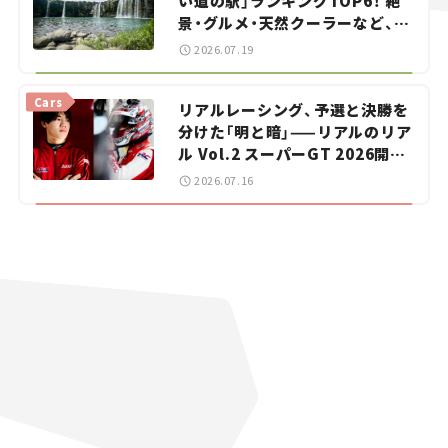
い道の駅」ランキングTOP6！ 絶
景・グルメ・天然クーラーなど、避
暑におすすめのスポットを紹介
2026.07.19
【道の駅マニアの推し駅ガイド】
vol.15
Cars
リアルレーシング、予選と決勝を
分けた「明と暗」——リアルのリア
ル Vol.2 スーパーGT 2026開幕
戦 岡山国際サーキット
2026.07.16