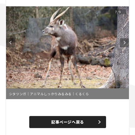
スズキ ジムニー｜Suzuki Jimny
スズキ｜Suzuki
7/9
マツダ｜Mazda
マツダ ロードスター｜Mazda Roadster
シタツンガ｜アニマルしっかりみるみる｜くるくら
L
o
/
U
a
n
d
記事ページへ戻る
m
e
u
d
t
:
e