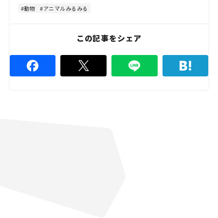
4
4
動物
アニマルみるみる
.
4
4
%
この記事をシェア