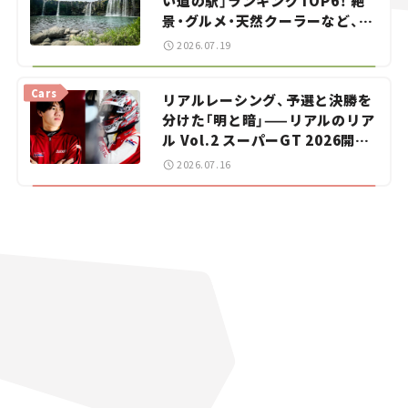
い道の駅」ランキングTOP6！ 絶
景・グルメ・天然クーラーなど、避
暑におすすめのスポットを紹介
2026.07.19
【道の駅マニアの推し駅ガイド】
vol.15
Cars
リアルレーシング、予選と決勝を
分けた「明と暗」——リアルのリア
ル Vol.2 スーパーGT 2026開幕
戦 岡山国際サーキット
2026.07.16