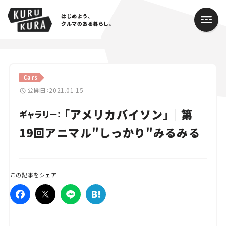
はじめよう、
クルマのある暮らし。
カテゴリ
Cars
Cars
公開日：2021.01.15
「アメリカバイソン」｜第
Lifestyle
ギャラリー：
19回アニマル"しっかり"みるみる
Traffic
Special
この記事をシェア
Series
Campaign
人気のハッシュタグ