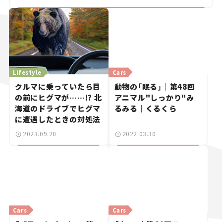
Lifestyle
Cars
クルマに乗っていたら目
動物の「眠る」｜第48回
の前にヒグマが……!? 北
アニマル"しっかり"み
海道のドライブでヒグマ
るみる｜くるくら
に遭遇したときの対処法
2023.09.20
2022.03.30
Cars
Cars