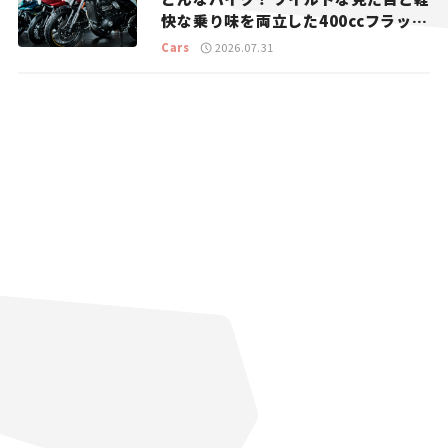
快な乗り味を両立した400ccフラット
トラッカー【試乗レビュー】
Cars
2026.07.31