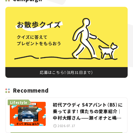
応募はこちら！（8月31日まで）
Recommend
Lifestyle
初代アウディ S4アバント（B5）に
乗ってます！ 僕たちの愛車紹介｜
中村大輝さん——瀬イオナと嶋田
智之の「クルマでざっくばらんば
2026.07.17
らん！」＃20