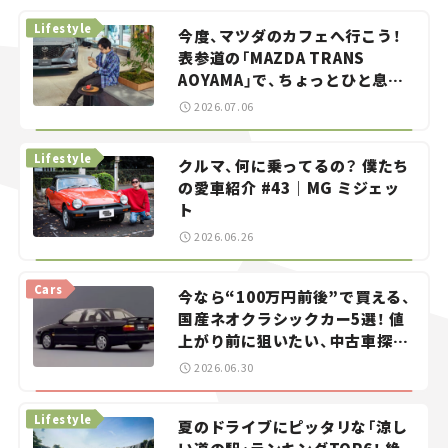
Lifestyle
今度、マツダのカフェへ行こう！
表参道の「MAZDA TRANS
AOYAMA」で、ちょっとひと息。
——連載｜CCGとクルマでどうす
2026.07.06
る？＜第13回＞
Lifestyle
クルマ、何に乗ってるの？ 僕たち
の愛車紹介 #43｜MG ミジェッ
ト
2026.06.26
Cars
今なら“100万円前後”で買える、
国産ネオクラシックカー5選！ 値
上がり前に狙いたい、中古車探し
をお手伝い――ちょっとイケてるマ
2026.06.30
イカー選び #02
Lifestyle
夏のドライブにピッタリな「涼し