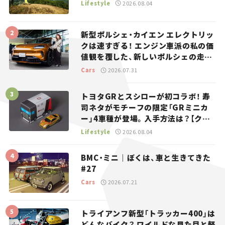
Lifestyle
2026.08.04
新型ポルシェ・カイエン エレクトリッ
クは速すぎる！ エンジン車派の私の価
値観を覆した、新しいポルシェの走
り。
Cars
2026.07.31
トヨタGRとスシローが初コラボ！ 寿
司ネタがモチーフの限定「GRミニカ
ー」4車種が登場。入手方法は？【クル
マとホビー】
Lifestyle
2026.08.04
BMC・ミニ｜ぼくは、車と生きてきた
#27
Cars
2026.07.21
トライアンフ新型「トラッカー400」は
どんなバイク？ ワイルドな見た目と軽