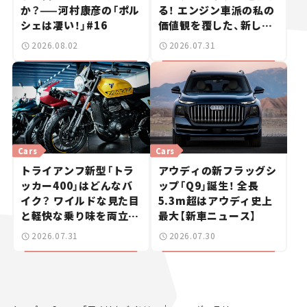
か？——河村康彦の「ポル
る！ エンジン車派の私の
シェは凄い！」#16
価値観を覆した、新しい
ポルシェの走り。
2026.08.02
2026.07.31
Cars
Cars
トライアンフ新型「トラ
アウディの新フラッグシ
ッカー400」はどんなバ
ップ「Q9」誕生！ 全長
イク？ ワイルドな見た目
5.3m超はアウディ史上
と軽快な乗り味を両立し
最大【新車ニュース】
た400ccフラットトラッ
2026.07.31
2026.07.30
カー【試乗レビュー】