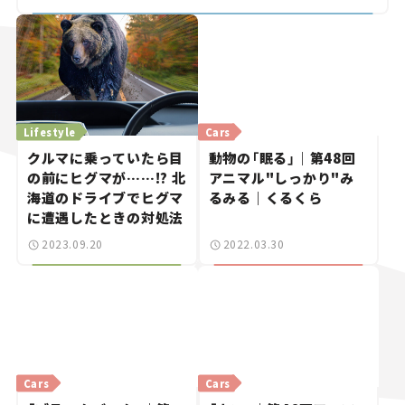
Lifestyle
Cars
クルマに乗っていたら目
動物の「眠る」｜第48回
の前にヒグマが……!? 北
アニマル"しっかり"み
海道のドライブでヒグマ
るみる｜くるくら
に遭遇したときの対処法
2023.09.20
2022.03.30
Cars
Cars