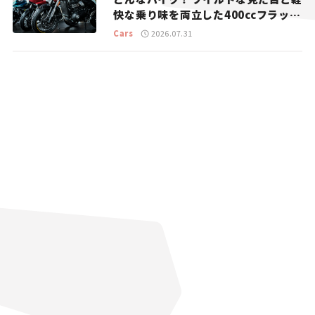
快な乗り味を両立した400ccフラット
トラッカー【試乗レビュー】
Cars
2026.07.31