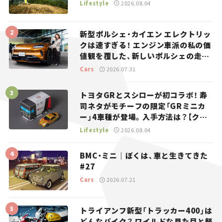
Lifestyle
2026.08.04
新型ポルシェ・カイエン エレクトリッ
クは速すぎる！ エンジン車派の私の価
値観を覆した、新しいポルシェの走
り。
Cars
2026.07.31
トヨタGRとスシローが初コラボ！ 寿
司ネタがモチーフの限定「GRミニカ
ー」4車種が登場。入手方法は？【クル
マとホビー】
Lifestyle
2026.08.04
BMC・ミニ｜ぼくは、車と生きてきた
#27
Cars
2026.07.21
トライアンフ新型「トラッカー400」は
どんなバイク？ ワイルドな見た目と軽