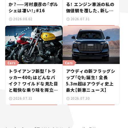
か？——河村康彦の「ポル
る！ エンジン車派の私の
シェは凄い！」#16
価値観を覆した、新しい
ポルシェの走り。
2026.08.02
2026.07.31
Cars
Cars
トライアンフ新型「トラ
アウディの新フラッグシ
ッカー400」はどんなバ
ップ「Q9」誕生！ 全長
イク？ ワイルドな見た目
5.3m超はアウディ史上
と軽快な乗り味を両立し
最大【新車ニュース】
た400ccフラットトラッ
2026.07.31
2026.07.30
カー【試乗レビュー】