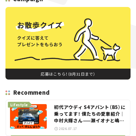
応募はこちら！（8月31日まで）
Recommend
Lifestyle
初代アウディ S4アバント（B5）に
乗ってます！ 僕たちの愛車紹介｜
中村大輝さん——瀬イオナと嶋田
智之の「クルマでざっくばらんば
2026.07.17
らん！」＃20