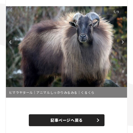
スズキ ジムニー｜Suzuki Jimny
スズキ｜Suzuki
5/9
マツダ｜Mazda
マツダ ロードスター｜Mazda Roadster
ヒマラヤタール｜アニマルしっかりみるみる｜くるくら
L
o
/
U
a
n
d
記事ページへ戻る
m
e
u
d
t
:
e