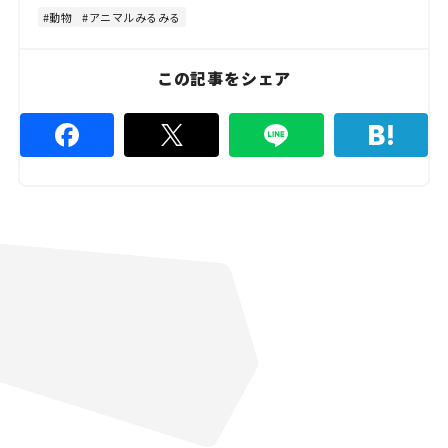
4
4
動物
アニマルみるみる
.
4
4
%
この記事をシェア