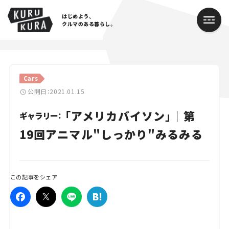
はじめよう、
クルマのある暮らし。
カテゴリ
Cars
Cars
公開日：2021.01.15
「アメリカバイソン」｜第
Lifestyle
ギャラリー：
19回アニマル"しっかり"みるみる
Traffic
Special
この記事をシェア
Series
Campaign
人気のハッシュタグ