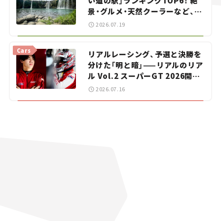
い道の駅」ランキングTOP6！ 絶
景・グルメ・天然クーラーなど、避
暑におすすめのスポットを紹介
2026.07.19
【道の駅マニアの推し駅ガイド】
vol.15
Cars
リアルレーシング、予選と決勝を
分けた「明と暗」——リアルのリア
ル Vol.2 スーパーGT 2026開幕
戦 岡山国際サーキット
2026.07.16