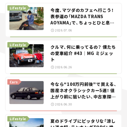
Lifestyle
今度、マツダのカフェへ行こう！
表参道の「MAZDA TRANS
AOYAMA」で、ちょっとひと息。
——連載｜CCGとクルマでどうす
2026.07.06
る？＜第13回＞
Lifestyle
クルマ、何に乗ってるの？ 僕たち
の愛車紹介 #43｜MG ミジェッ
ト
2026.06.26
Cars
今なら“100万円前後”で買える、
国産ネオクラシックカー5選！ 値
上がり前に狙いたい、中古車探し
をお手伝い――ちょっとイケてるマ
2026.06.30
イカー選び #02
Lifestyle
夏のドライブにピッタリな「涼し