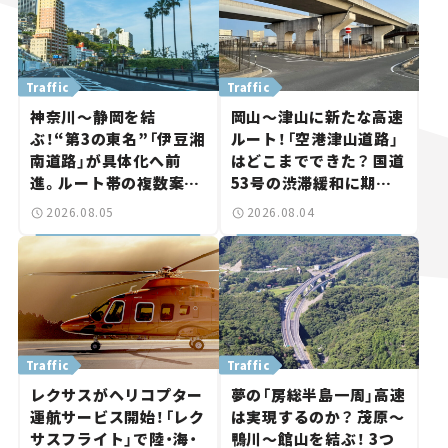
Traffic
Traffic
神奈川～静岡を結
岡山～津山に新たな高速
ぶ！“第3の東名”「伊豆湘
ルート！「空港津山道路」
南道路」が具体化へ前
はどこまでできた？ 国道
進。ルート帯の複数案検
53号の渋滞緩和に期待。
討へ。熱海まで信号ゼロ
岡山市側でも動きが【い
2026.08.05
2026.08.04
が実現？ 【いま気になる
ま気になる道路計画】
道路計画】
Traffic
Traffic
レクサスがヘリコプター
夢の「房総半島一周」高速
運航サービス開始！「レク
は実現するのか？ 茂原～
サスフライト」で陸・海・
鴨川～館山を結ぶ！ 3つ