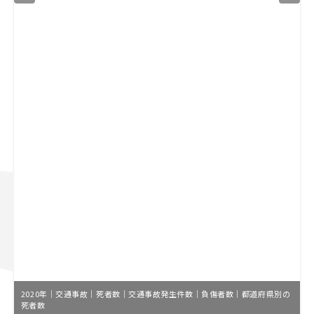
2020年｜交通事故｜死者数｜交通事故発生件数｜負傷者数｜都道府県別の
死者数