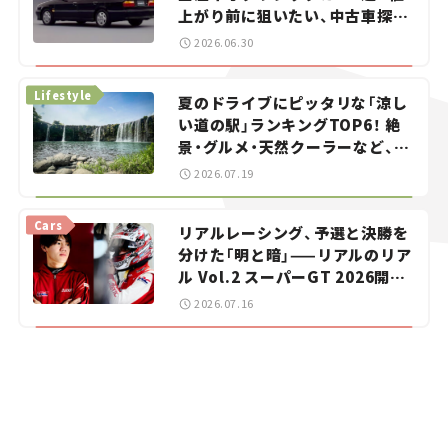
上がり前に狙いたい、中古車探し
をお手伝い――ちょっとイケてるマ
2026.06.30
イカー選び #02
Lifestyle
夏のドライブにピッタリな「涼し
い道の駅」ランキングTOP6！ 絶
景・グルメ・天然クーラーなど、避
暑におすすめのスポットを紹介
2026.07.19
【道の駅マニアの推し駅ガイド】
vol.15
Cars
リアルレーシング、予選と決勝を
分けた「明と暗」——リアルのリア
ル Vol.2 スーパーGT 2026開幕
戦 岡山国際サーキット
2026.07.16