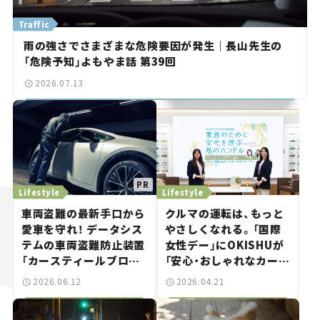
Traffic
雨の強さでさまざまな危険要因が発生｜長山先生の
「危険予知」よもやま話 第39回
2026.07.13
Lifestyle
Lifestyle
車両盗難の最新手口から
クルマの運転は、もっと
愛車を守れ！ データシス
やさしくなれる。「国際
テムの車両盗難防止装置
女性デー」にOKISHUが
「カースティールブロッ
「安心・おしゃれなカーラ
カーSOS820」は“ゲー
イフセミナー」を開催！
2026.06.12
2026.04.21
ムボーイ”にも対応する
スゴイやつ。