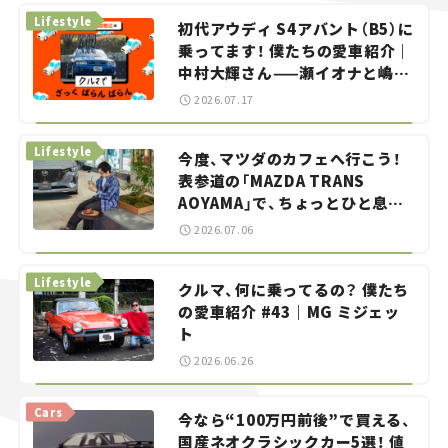
Lifestyle
初代アウディ S4アバント（B5）に
乗ってます！ 僕たちの愛車紹介｜
中村大輝さん——瀬イオナと嶋田
智之の「クルマでざっくばらんば
2026.07.17
らん！」＃20
Lifestyle
今度、マツダのカフェへ行こう！
表参道の「MAZDA TRANS
AOYAMA」で、ちょっとひと息。
——連載｜CCGとクルマでどうす
2026.07.06
る？＜第13回＞
Lifestyle
クルマ、何に乗ってるの？ 僕たち
の愛車紹介 #43｜MG ミジェッ
ト
2026.06.26
Cars
今なら“100万円前後”で買える、
国産ネオクラシックカー5選！ 値