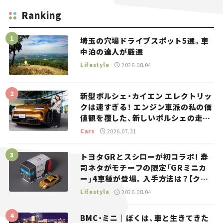
Ranking
埼玉の穴場ドライブスポット5選。車
中泊の達人が厳選
Lifestyle
2026.08.04
新型ポルシェ・カイエン エレクトリッ
クは速すぎる！ エンジン車派の私の価
値観を覆した、新しいポルシェの走
り。
Cars
2026.07.31
トヨタGRとスシローが初コラボ！ 寿
司ネタがモチーフの限定「GRミニカ
ー」4車種が登場。入手方法は？【クル
マとホビー】
Lifestyle
2026.08.04
BMC・ミニ｜ぼくは、車と生きてきた