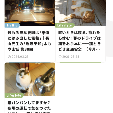
Traffic
Lifestyle
最も危険な要因は「車道
眠いときは寝る、疲れた
にはみ出した電柱」｜長
ら休む！ 春のドライブは
山先生の「危険予知」よも
猫をお手本に
━━
猫とき
やま話 第38回
どき交通安全｜【今月の
「交通まにゃ～」Vol.9】
2026.03.25
2026.03.23
Lifestyle
猫バンバンしてますか？
冬場の運転で気をつけた