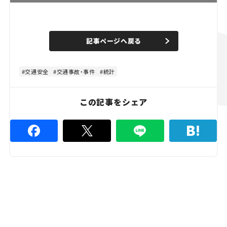
L
o
/
U
a
n
d
記事ページへ戻る
m
e
u
d
t
:
e
4
8
交通安全
交通事故・事件
統計
.
8
9
%
この記事をシェア