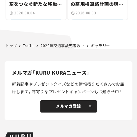
空をつなぐ新たな移動体
の高規格道路計画の現
験とは
状。「館山鴨川道路」で検
2026.08.04
2026.08.03
討進む【いま気になる道
路計画】
トップ
Traffic
2020年交通事故死者数は過去最少。最多は53年ぶりに東京都。
ギャラリー
メルマガ「KURU KURAニュース」
新着記事やプレゼントクイズなどの情報盛りだくさんでお届
けします。
耳寄りなプレゼントキャンペーンもお知らせ中！
メルマガ登録