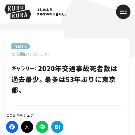
はじめよう、
クルマのある暮らし。
カテゴリ
Traffic
Cars
公開日：2021.01.05
2020年交通事故死者数は
Lifestyle
ギャラリー：
過去最少。最多は53年ぶりに東京
Traffic
都。
Special
Series
この記事をシェア
Campaign
人気のハッシュタグ