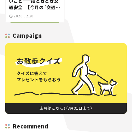
いこと
━━
猫ときどき交
通安全｜【今月の「交通ま
にゃ～」Vol.8】
2026.02.20
Campaign
応募はこちら！（8月31日まで）
Recommend