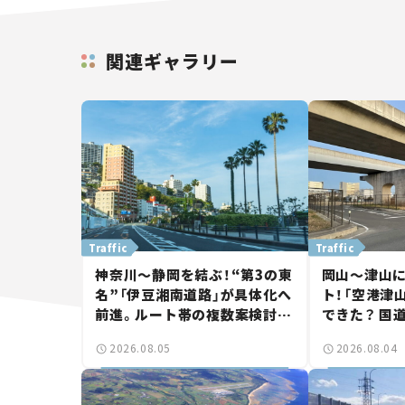
関連ギャラリー
Traffic
Traffic
神奈川～静岡を結ぶ！“第3の東
岡山～津山
名”「伊豆湘南道路」が具体化へ
ト！「空港津
前進。ルート帯の複数案検討
できた？ 国
へ。熱海まで信号ゼロが実現？
に期待。岡
2026.08.05
2026.08.04
【いま気になる道路計画】
【いま気にな