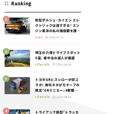
Ranking
新型ポルシェ・カイエン エレ
クトリックは速すぎる！ エン
ジン車派の私の価値観を覆し
た、新しいポルシェの走り。
Cars
2026.07.31
埼玉の穴場ドライブスポット
5選。車中泊の達人が厳選
Lifestyle
2026.08.04
トヨタGRとスシローが初コ
ラボ！ 寿司ネタがモチーフの
限定「GRミニカー」4車種が
登場。入手方法は？【クルマ
Lifestyle
2026.08.04
とホビー】
トライアンフ新型「トラッカ