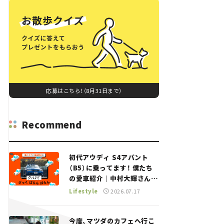
応募はこちら！（8月31日まで）
Recommend
初代アウディ S4アバント
（B5）に乗ってます！ 僕たち
の愛車紹介｜中村大輝さん
——瀬イオナと嶋田智之の
Lifestyle
2026.07.17
「クルマでざっくばらんばら
ん！」＃20
今度、マツダのカフェへ行こ