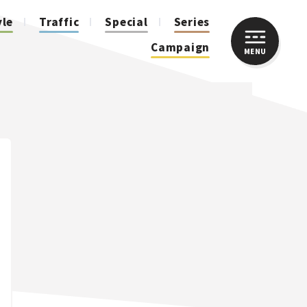
yle
Traffic
Special
Series
Campaign
MENU
CLOSE
人気のハッシュタグ
スズキ ジムニー｜Suzuki Jimny
スズキ｜Suzuki
マツダ｜Mazda
マツダ ロードスター｜Mazda Roadster