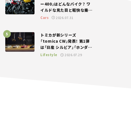
ー400」はどんなバイク？ ワ
イルドな見た目と軽快な乗り
味を両立した400ccフラット
Cars
2026.07.31
トラッカー【試乗レビュー】
トミカが新シリーズ
「tomica CW」発表！ 第1弾
は「日産 シルビア」「ホンダ
NSX」が登場。世界が注目す
Lifestyle
2026.07.29
る“JDM”に焦点【クルマとホ
ビー】