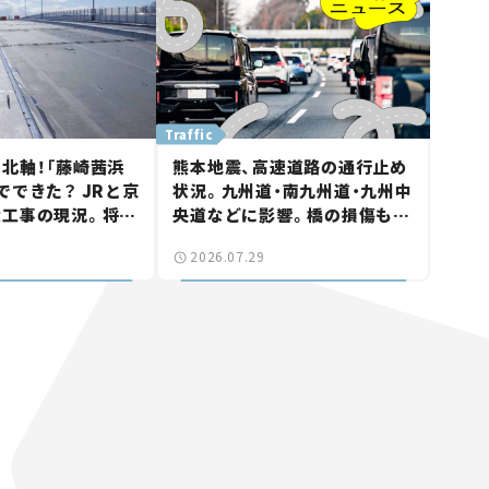
Traffic
北軸！「藤崎茜浜
熊本地震、高速道路の通行止め
でできた？ JRと京
状況。九州道・南九州道・九州中
大工事の現況。将来
央道などに影響。橋の損傷も確
鎌ケ谷」を最短直
認【道路のニュース】
2026.07.29
なる道路計画】