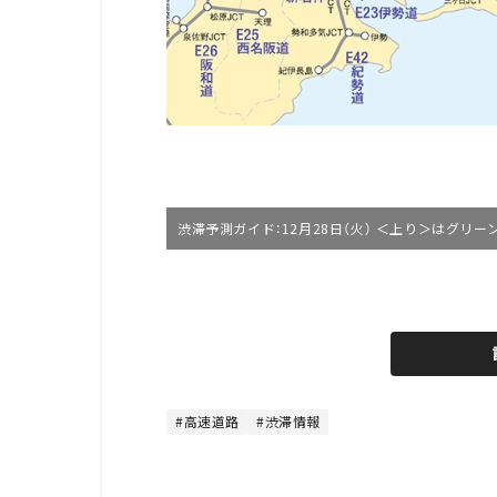
渋滞予測ガイド：12月28日（火） ＜上り＞はグリ
L
o
/
U
a
n
d
m
e
u
d
t
:
e
4
4
高速道路
渋滞情報
.
4
4
%