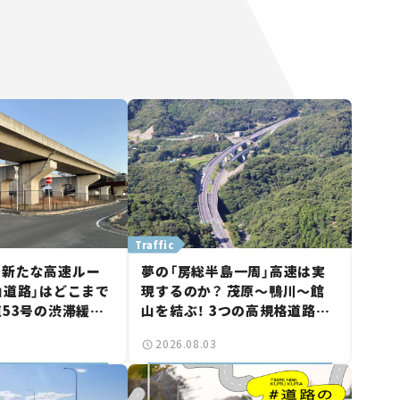
Traffic
に新たな高速ルー
夢の「房総半島一周」高速は実
山道路」はどこまで
現するのか？ 茂原～鴨川～館
道53号の渋滞緩和
山を結ぶ！ 3つの高規格道路計
山市側でも動きが
画の現状。「館山鴨川道路」で検
2026.08.03
る道路計画】
討進む【いま気になる道路計
画】