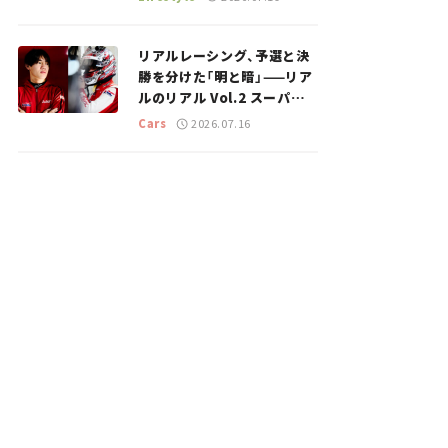
のスポットを紹介【道の駅マ
ニアの推し駅ガイド】vol.15
リアルレーシング、予選と決
勝を分けた「明と暗」——リア
ルのリアル Vol.2 スーパー
GT 2026開幕戦 岡山国際サ
Cars
2026.07.16
ーキット