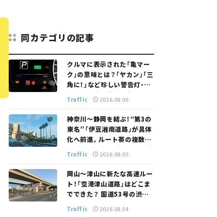
同カテゴリの記事
クルマに表示された「亀マー
ク」の意味とは？「ヤカン」「三
角に！」など珍しい警告灯・表
示灯を解説。 意外と便利なマ
Traffic
2026.08.06
ークも【クルマの知識】
神奈川～静岡を結ぶ！“第3の
東名”「伊豆湘南道路」が具体
化へ前進。ルート帯の複数案
検討へ。熱海まで信号ゼロが
Traffic
2026.08.05
実現？ 【いま気になる道路計
画】
岡山～津山に新たな高速ルー
ト！「空港津山道路」はどこま
でできた？ 国道53号の渋滞
緩和に期待。岡山市側でも動
Traffic
2026.08.04
きが【いま気になる道路計画】