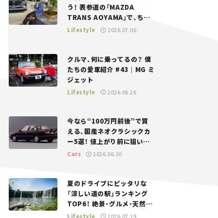
う！ 表参道の「MAZDA
TRANS AOYAMA」で、ちょ
っとひと息。——連載｜CCG
Lifestyle
2026.07.06
とクルマでどうする？＜第13
回＞
クルマ、何に乗ってるの？ 僕
たちの愛車紹介 #43｜MG ミ
ジェット
Lifestyle
2026.06.26
今なら“100万円前後”で買
える、国産ネオクラシックカ
ー5選！ 値上がり前に狙いた
い、中古車探しをお手伝い――ち
Cars
2026.06.30
ょっとイケてるマイカー選び
#02
夏のドライブにピッタリな
「涼しい道の駅」ランキング
TOP6！ 絶景・グルメ・天然ク
ーラーなど、避暑におすすめ
Lifestyle
2026.07.19