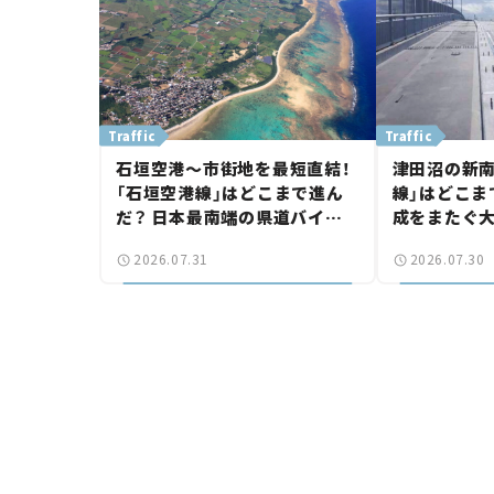
Traffic
Traffic
石垣空港～市街地を最短直結！
津田沼の新南
「石垣空港線」はどこまで進ん
線」はどこま
だ？ 日本最南端の県道バイパ
成をまたぐ
ス、第2工区も延伸開通 【いま
は「習志野～
2026.07.31
2026.07.30
気になる道路計画】
結【いま気に