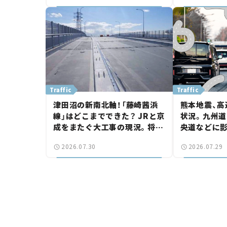
画】
Traffic
Traffic
津田沼の新南北軸！「藤崎茜浜
熊本地震、高
線」はどこまでできた？ JRと京
状況。九州道
成をまたぐ大工事の現況。将来
央道などに
は「習志野～鎌ケ谷」を最短直
認【道路のニ
2026.07.30
2026.07.29
結【いま気になる道路計画】