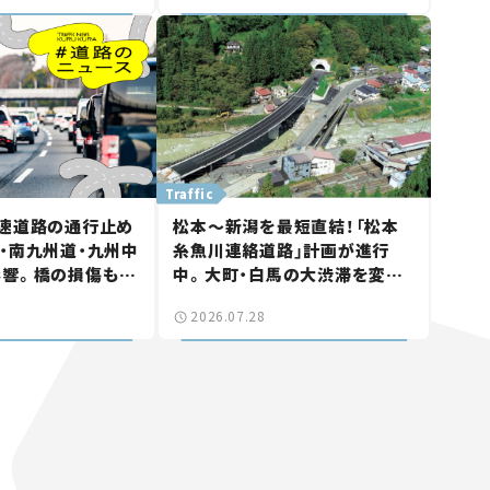
Traffic
速道路の通行止め
松本～新潟を最短直結！「松本
・南九州道・九州中
糸魚川連絡道路」計画が進行
影響。橋の損傷も確
中。大町・白馬の大渋滞を変え
ュース】
る「信号ゼロ」バイパスも事業
2026.07.28
化へ【いま気になる道路計画】