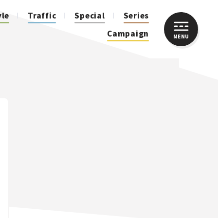
yle
Traffic
Special
Series
Campaign
MENU
CLOSE
人気のハッシュタグ
スズキ ジムニー｜Suzuki Jimny
スズキ｜Suzuki
マツダ｜Mazda
マツダ ロードスター｜Mazda Roadster