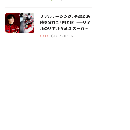
のスポットを紹介【道の駅マ
ニアの推し駅ガイド】vol.15
リアルレーシング、予選と決
勝を分けた「明と暗」——リア
ルのリアル Vol.2 スーパー
GT 2026開幕戦 岡山国際サ
Cars
2026.07.16
ーキット