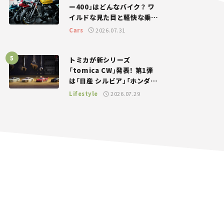
ー400」はどんなバイク？ ワ
イルドな見た目と軽快な乗り
味を両立した400ccフラット
Cars
2026.07.31
トラッカー【試乗レビュー】
トミカが新シリーズ
「tomica CW」発表！ 第1弾
は「日産 シルビア」「ホンダ
NSX」が登場。世界が注目す
Lifestyle
2026.07.29
る“JDM”に焦点【クルマとホ
ビー】