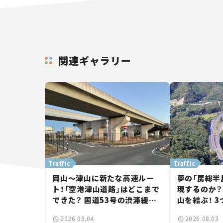
関連ギャラリー
Traffic
Traffic
岡山～津山に新たな高速ルー
夢の「房総半
ト！「空港津山道路」はどこまで
現するのか？
できた？ 国道53号の渋滞緩和
山を結ぶ！ 
に期待。岡山市側でも動きが
画の現状。「
2026.08.04
2026.08.03
【いま気になる道路計画】
討進む【いま