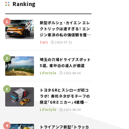
Ranking
新型ポルシェ・カイエン エレ
クトリックは速すぎる！ エン
ジン車派の私の価値観を覆し
た、新しいポルシェの走り。
Cars
2026.07.31
埼玉の穴場ドライブスポット
5選。車中泊の達人が厳選
Lifestyle
2026.08.04
トヨタGRとスシローが初コ
ラボ！ 寿司ネタがモチーフの
限定「GRミニカー」4車種が
登場。入手方法は？【クルマ
Lifestyle
2026.08.04
とホビー】
トライアンフ新型「トラッカ