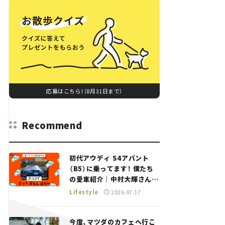
応募はこちら！（8月31日まで）
Recommend
初代アウディ S4アバント
（B5）に乗ってます！ 僕たち
の愛車紹介｜中村大輝さん
——瀬イオナと嶋田智之の
Lifestyle
2026.07.17
「クルマでざっくばらんばら
ん！」＃20
今度、マツダのカフェへ行こ