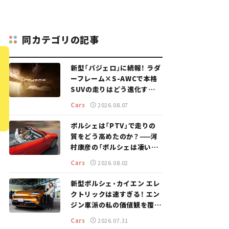
同カテゴリの記事
新型「パジェロ」に続報！ ラダ
ーフレーム×S-AWCで本格
SUVの走りはどう進化する？
【新車ニュース】
Cars
2026.08.07
ポルシェは「PTV」で走りの
質をどう高めたのか？——河
村康彦の「ポルシェは凄い！」
#16
Cars
2026.08.02
新型ポルシェ・カイエン エレ
クトリックは速すぎる！ エン
ジン車派の私の価値観を覆し
た、新しいポルシェの走り。
Cars
2026.07.31