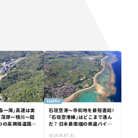
Traffic
島一周」高速は実
石垣空港～市街地を最短直結！
 茂原～鴨川～館
「石垣空港線」はどこまで進ん
3つの高規格道路計
だ？ 日本最南端の県道バイパ
館山鴨川道路」で検
ス、第2工区も延伸開通 【いま
2026.07.31
気になる道路計
気になる道路計画】