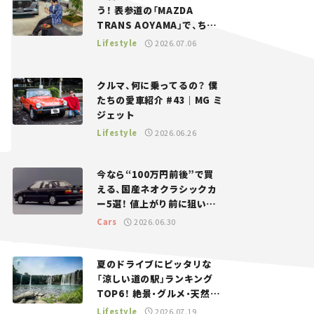
う！ 表参道の「MAZDA
TRANS AOYAMA」で、ちょ
っとひと息。——連載｜CCG
Lifestyle
2026.07.06
とクルマでどうする？＜第13
回＞
クルマ、何に乗ってるの？ 僕
たちの愛車紹介 #43｜MG ミ
ジェット
Lifestyle
2026.06.26
今なら“100万円前後”で買
える、国産ネオクラシックカ
ー5選！ 値上がり前に狙いた
い、中古車探しをお手伝い――ち
Cars
2026.06.30
ょっとイケてるマイカー選び
#02
夏のドライブにピッタリな
「涼しい道の駅」ランキング
TOP6！ 絶景・グルメ・天然ク
ーラーなど、避暑におすすめ
Lifestyle
2026.07.19