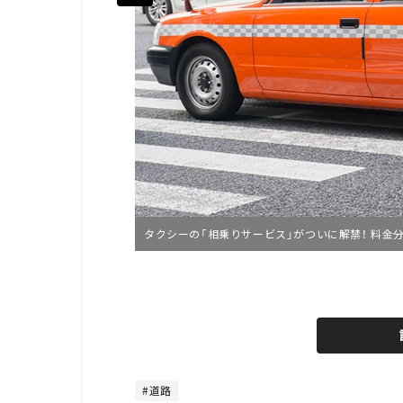
タクシーの「相乗りサービス」がついに解禁！ 料金
L
o
/
U
a
n
d
m
e
u
d
t
:
e
4
4
道路
.