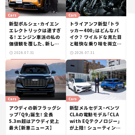
Cars
Cars
新型ポルシェ・カイエン
トライアンフ新型「トラ
エレクトリックは速すぎ
ッカー400」はどんなバ
る！ エンジン車派の私の
イク？ ワイルドな見た目
価値観を覆した、新しい
と軽快な乗り味を両立し
ポルシェの走り。
た400ccフラットトラッ
2026.07.31
2026.07.31
カー【試乗レビュー】
Cars
Cars
アウディの新フラッグシ
新型メルセデス・ベンツ
ップ「Q9」誕生！ 全長
CLAの電動モデル「CLA
5.3m超はアウディ史上
with EQテクノロジー」
最大【新車ニュース】
が上陸！ シューティング
ブレークも発売【新車ニ