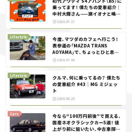
初代アウディ S4アバント（B5）に
乗ってます！ 僕たちの愛車紹介｜
中村大輝さん——瀬イオナと嶋田
智之の「クルマでざっくばらんば
2026.07.17
らん！」＃20
Lifestyle
今度、マツダのカフェへ行こう！
表参道の「MAZDA TRANS
AOYAMA」で、ちょっとひと息。
——連載｜CCGとクルマでどうす
2026.07.06
る？＜第13回＞
Lifestyle
クルマ、何に乗ってるの？ 僕たち
の愛車紹介 #43｜MG ミジェッ
ト
2026.06.26
Cars
今なら“100万円前後”で買える、
国産ネオクラシックカー5選！ 値
上がり前に狙いたい、中古車探し