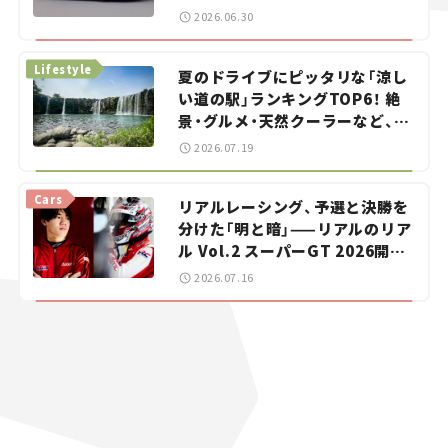
をお手伝い――ちょっとイケてるマ
2026.06.30
イカー選び #02
Lifestyle
夏のドライブにピッタリな「涼し
い道の駅」ランキングTOP6！ 絶
景・グルメ・天然クーラーなど、避
暑におすすめのスポットを紹介
2026.07.19
【道の駅マニアの推し駅ガイド】
vol.15
Cars
リアルレーシング、予選と決勝を
分けた「明と暗」——リアルのリア
ル Vol.2 スーパーGT 2026開幕
戦 岡山国際サーキット
2026.07.16