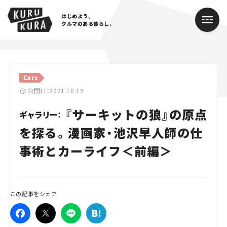
はじめよう、
クルマのある暮らし。
カテゴリ
Cars
Cars
公開日：2021.10.19
『サーキットの狼』の原点
Lifestyle
ギャラリー：
を探る。漫画家・池沢早人師の仕
Traffic
事術とカーライフ＜前編＞
Special
Series
この記事をシェア
Campaign
人気のハッシュタグ