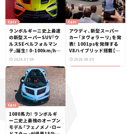
Cars
Cars
ランボルギーニ史上最速
アウディ、新型スーパー
の新型スーパーSUV「ウ
カー「ヌヴォラーリ」を発
ルスSEペルフォルマン
表！ 1001psを発揮する
テ」誕生！ 0-100km/hは
V8ハイブリッド搭載【新
3.3秒【新車ニュース】
車ニュース】
2026.07.09
2026.06.09
Cars
1080馬力！ ランボルギ
ー二史上最強のオープン
モデル「フェノメノ・ロー
ドスター」が世界15台限