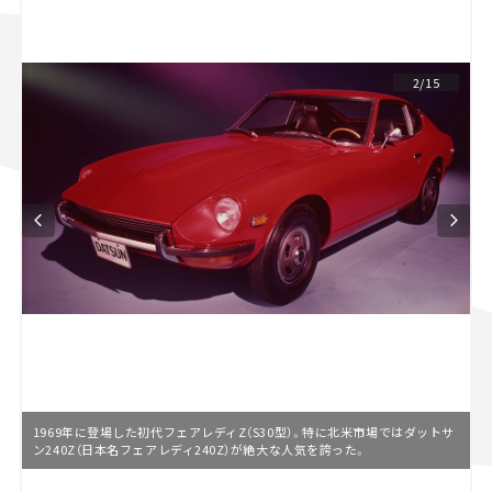
スズキ ジムニー｜Suzuki Jimny
スズキ｜Suzuki
マツダ｜Mazda
マツダ ロードスター｜Mazda Roadster
2/15
1969年に登場した初代フェアレディZ（S30型）。特に北米市場ではダットサ
ン240Z（日本名フェアレディ240Z）が絶大な人気を誇った。