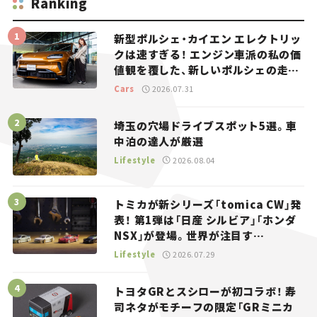
Ranking
新型ポルシェ・カイエン エレクトリッ
クは速すぎる！ エンジン車派の私の価
値観を覆した、新しいポルシェの走
り。
Cars
2026.07.31
埼玉の穴場ドライブスポット5選。車
中泊の達人が厳選
Lifestyle
2026.08.04
トミカが新シリーズ「tomica CW」発
表！ 第1弾は「日産 シルビア」「ホンダ
NSX」が登場。世界が注目す
る“JDM”に焦点【クルマとホビー】
Lifestyle
2026.07.29
トヨタGRとスシローが初コラボ！ 寿
司ネタがモチーフの限定「GRミニカ