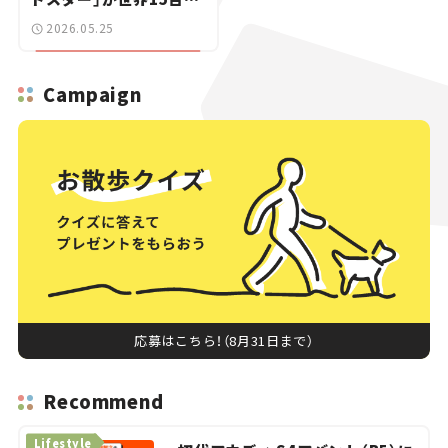
定で登場【新車ニュース】
2026.05.25
Campaign
応募はこちら！（8月31日まで）
Recommend
Lifestyle