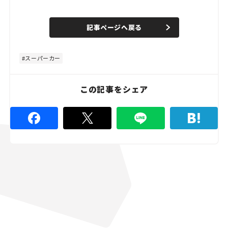
L
o
/
U
a
n
d
記事ページへ戻る
m
e
u
d
t
:
e
4
8
スーパーカー
.
8
9
%
この記事をシェア