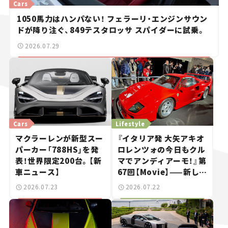
Cars
1050馬力はハンパない！ フェラーリ・エンジンサウン
ドが降り注ぐ、849テスタロッサ スパイダーに試乗。
2026.07.29
Cars
Lifestyle
マクラーレンが新型スー
『イタリア発 大矢アキオ
パーカー「788HS」を発
ロレンツォの今日もクル
表！世界限定200台。【新
マでアンディアーモ！』第
車ニュース】
67回【Movie】——新しい
スーパーカーショーで起
2026.07.23
2026.07.22
きた、若者たちの「驚き」