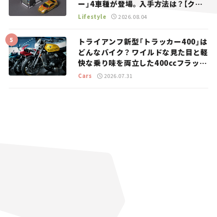
ー」4車種が登場。入手方法は？【クル
マとホビー】
Lifestyle
2026.08.04
トライアンフ新型「トラッカー400」は
どんなバイク？ ワイルドな見た目と軽
快な乗り味を両立した400ccフラット
トラッカー【試乗レビュー】
Cars
2026.07.31