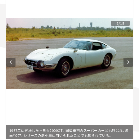
スズキ ジムニー｜Suzuki Jimny
スズキ｜Suzuki
マツダ｜Mazda
マツダ ロードスター｜Mazda Roadster
1/15
1967年に登場したトヨタ2000GT。国産車初のスーパーカーとも呼ばれ、映
画『007』シリーズの劇中車に用いられたことでも知られている。