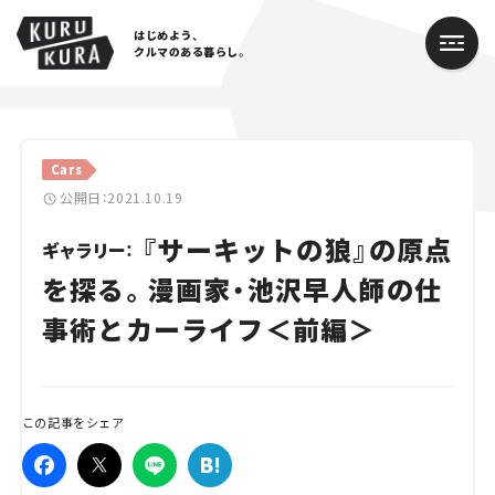
はじめよう、
クルマのある暮らし。
カテゴリ
Cars
Cars
公開日：2021.10.19
『サーキットの狼』の原点
Lifestyle
ギャラリー：
を探る。漫画家・池沢早人師の仕
Traffic
事術とカーライフ＜前編＞
Special
Series
この記事をシェア
Campaign
人気のハッシュタグ