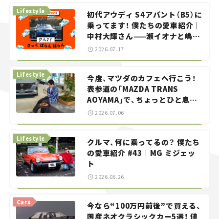
Lifestyle
初代アウディ S4アバント（B5）に
乗ってます！ 僕たちの愛車紹介｜
中村大輝さん——瀬イオナと嶋田
智之の「クルマでざっくばらんば
2026.07.17
らん！」＃20
Lifestyle
今度、マツダのカフェへ行こう！
表参道の「MAZDA TRANS
AOYAMA」で、ちょっとひと息。
——連載｜CCGとクルマでどうす
2026.07.06
る？＜第13回＞
Lifestyle
クルマ、何に乗ってるの？ 僕たち
の愛車紹介 #43｜MG ミジェッ
ト
2026.06.26
Cars
今なら“100万円前後”で買える、
国産ネオクラシックカー5選！ 値