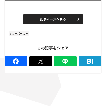
L
o
/
U
a
n
d
記事ページへ戻る
m
e
u
d
t
:
e
4
4
スーパーカー
.
4
4
%
この記事をシェア