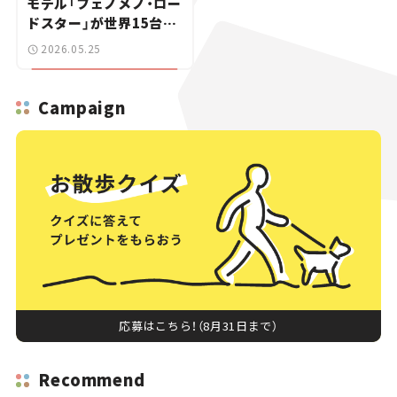
モデル「フェノメノ・ロー
ドスター」が世界15台限
定で登場【新車ニュース】
2026.05.25
Campaign
応募はこちら！（8月31日まで）
Recommend