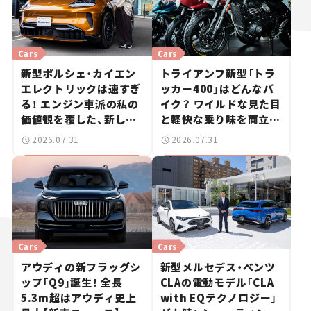
Cars
Cars
新型ポルシェ・カイエン
トライアンフ新型「トラ
エレクトリックは速すぎ
ッカー400」はどんなバ
る！ エンジン車派の私の
イク？ ワイルドな見た目
価値観を覆した、新しい
と軽快な乗り味を両立し
ポルシェの走り。
た400ccフラットトラッ
2026.07.31
2026.07.31
カー【試乗レビュー】
Cars
Cars
アウディの新フラッグシ
新型メルセデス・ベンツ
ップ「Q9」誕生！ 全長
CLAの電動モデル「CLA
5.3m超はアウディ史上
with EQテクノロジー」