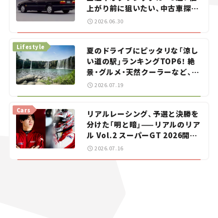
上がり前に狙いたい、中古車探し
をお手伝い――ちょっとイケてるマ
2026.06.30
イカー選び #02
Lifestyle
夏のドライブにピッタリな「涼し
い道の駅」ランキングTOP6！ 絶
景・グルメ・天然クーラーなど、避
暑におすすめのスポットを紹介
2026.07.19
【道の駅マニアの推し駅ガイド】
vol.15
Cars
リアルレーシング、予選と決勝を
分けた「明と暗」——リアルのリア
ル Vol.2 スーパーGT 2026開幕
戦 岡山国際サーキット
2026.07.16