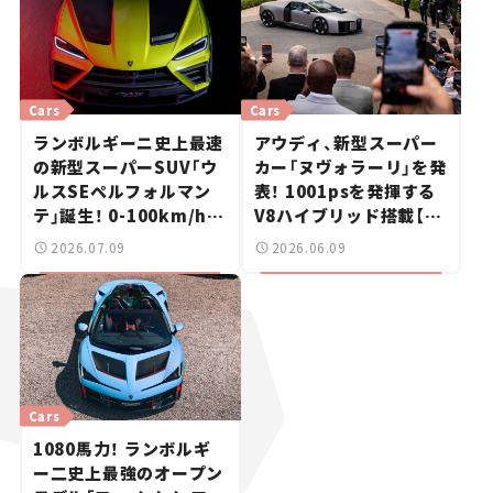
Cars
Cars
ランボルギーニ史上最速
アウディ、新型スーパー
の新型スーパーSUV「ウ
カー「ヌヴォラーリ」を発
ルスSEペルフォルマン
表！ 1001psを発揮する
テ」誕生！ 0-100km/hは
V8ハイブリッド搭載【新
3.3秒【新車ニュース】
車ニュース】
2026.07.09
2026.06.09
Cars
1080馬力！ ランボルギ
ー二史上最強のオープン