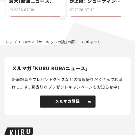
最大【新車ニュース】
が上陸！ シューティング
ブレークも発売【新車ニ
2026.07.30
2026.07.30
ュース】
トップ
Cars
『サーキットの狼』の原点を探る。漫画家・池沢早人師の仕事術とカーライフ＜前編＞
ギャラリー
メルマガ「KURU KURAニュース」
新着記事やプレゼントクイズなどの情報盛りだくさんでお届
けします。
耳寄りなプレゼントキャンペーンもお知らせ中！
メルマガ登録