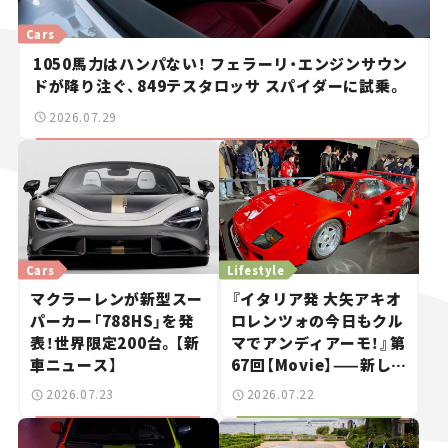
Cars
1050馬力はハンパない！ フェラーリ・エンジンサウン
ドが降り注ぐ、849テスタロッサ スパイダーに試乗。
2026.07.29
Cars
Lifestyle
マクラーレンが新型スー
『イタリア発 大矢アキオ
パーカー「788HS」を発
ロレンツォの今日もクル
表！世界限定200台。【新
マでアンディアーモ！』第
車ニュース】
67回【Movie】——新しい
スーパーカーショーで起
2026.07.23
2026.07.22
きた、若者たちの「驚き」