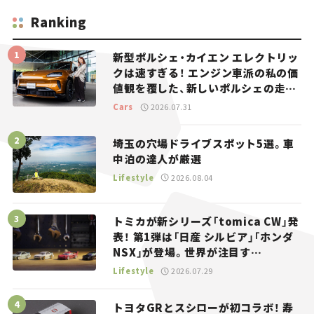
Ranking
新型ポルシェ・カイエン エレクトリッ
クは速すぎる！ エンジン車派の私の価
値観を覆した、新しいポルシェの走
り。
Cars
2026.07.31
埼玉の穴場ドライブスポット5選。車
中泊の達人が厳選
Lifestyle
2026.08.04
トミカが新シリーズ「tomica CW」発
表！ 第1弾は「日産 シルビア」「ホンダ
NSX」が登場。世界が注目す
る“JDM”に焦点【クルマとホビー】
Lifestyle
2026.07.29
トヨタGRとスシローが初コラボ！ 寿