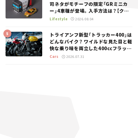
司ネタがモチーフの限定「GRミニカ
ー」4車種が登場。入手方法は？【クル
マとホビー】
Lifestyle
2026.08.04
トライアンフ新型「トラッカー400」は
どんなバイク？ ワイルドな見た目と軽
快な乗り味を両立した400ccフラット
トラッカー【試乗レビュー】
Cars
2026.07.31