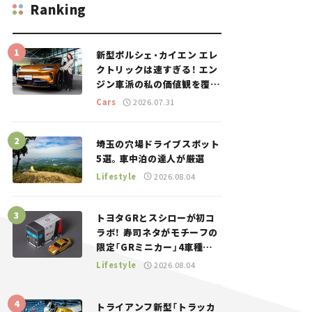
Ranking
新型ポルシェ・カイエン エレ
クトリックは速すぎる！ エン
ジン車派の私の価値観を覆し
た、新しいポルシェの走り。
Cars
2026.07.31
埼玉の穴場ドライブスポット
5選。車中泊の達人が厳選
Lifestyle
2026.08.04
トヨタGRとスシローが初コ
ラボ！ 寿司ネタがモチーフの
限定「GRミニカー」4車種が
登場。入手方法は？【クルマ
Lifestyle
2026.08.04
とホビー】
トライアンフ新型「トラッカ