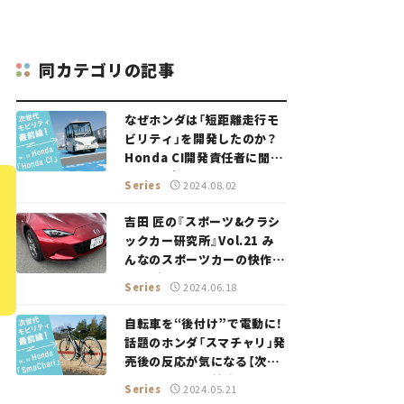
同カテゴリの記事
なぜホンダは「短距離走行モ
ビリティ」を開発したのか？
Honda CI開発責任者に聞い
てみた【次世代モビリティ最
Series
2024.08.02
前線！ Vol.5】
吉田 匠の『スポーツ&クラシ
ックカー研究所』Vol.21 み
んなのスポーツカーの快作、
マツダ・ロードスター。
Series
2024.06.18
自転車を“後付け”で電動に！
話題のホンダ「スマチャリ」発
売後の反応が気になる【次世
代モビリティ最前線！Vol.4】
Series
2024.05.21