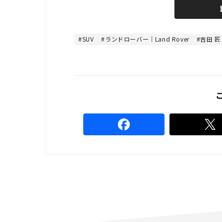
n
d
m
e
u
d
t
:
e
4
4
SUV
ランドローバー｜Land Rover
吉田 匠
.
4
4
%