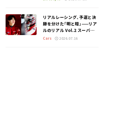
のスポットを紹介【道の駅マ
ニアの推し駅ガイド】vol.15
リアルレーシング、予選と決
勝を分けた「明と暗」——リア
ルのリアル Vol.2 スーパー
GT 2026開幕戦 岡山国際サ
Cars
2026.07.16
ーキット