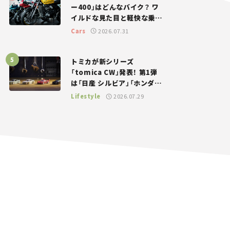
ー400」はどんなバイク？ ワ
イルドな見た目と軽快な乗り
味を両立した400ccフラット
Cars
2026.07.31
トラッカー【試乗レビュー】
トミカが新シリーズ
「tomica CW」発表！ 第1弾
は「日産 シルビア」「ホンダ
NSX」が登場。世界が注目す
Lifestyle
2026.07.29
る“JDM”に焦点【クルマとホ
ビー】