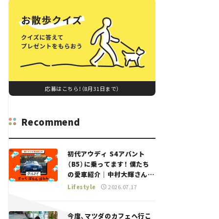
応募はこちら！（8月31日まで）
Recommend
初代アウディ S4アバント
（B5）に乗ってます！ 僕たち
の愛車紹介｜中村大輝さん
——瀬イオナと嶋田智之の
Lifestyle
2026.07.17
「クルマでざっくばらんばら
ん！」＃20
今度、マツダのカフェへ行こ