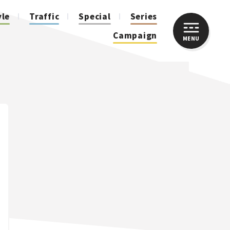
yle
Traffic
Special
Series
Campaign
MENU
CLOSE
人気のハッシュタグ
スズキ ジムニー｜Suzuki Jimny
スズキ｜Suzuki
マツダ｜Mazda
マツダ ロードスター｜Mazda Roadster