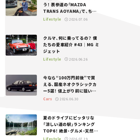
う！ 表参道の「MAZDA
TRANS AOYAMA」で、ちょ
っとひと息。——連載｜CCG
Lifestyle
2026.07.06
とクルマでどうする？＜第13
回＞
クルマ、何に乗ってるの？ 僕
たちの愛車紹介 #43｜MG ミ
ジェット
Lifestyle
2026.06.26
今なら“100万円前後”で買
える、国産ネオクラシックカ
ー5選！ 値上がり前に狙いた
い、中古車探しをお手伝い――ち
Cars
2026.06.30
ょっとイケてるマイカー選び
#02
夏のドライブにピッタリな
「涼しい道の駅」ランキング
TOP6！ 絶景・グルメ・天然ク
ーラーなど、避暑におすすめ
Lifestyle
2026.07.19