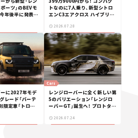
ーから新型「レン
399万9000円から！ コンパク
ポーツ」のBEVモ
トなのに7人乗り、新型シトロ
 今年後半に発表へ
エンC3エアクロス ハイブリッ
ス】
ドが上陸【新車ニュース】
2026.07.28
Cars
ーに2027年モデ
レンジローバーに全く新しい第
新グレード「バーテ
5のバリエーション「レンジロ
別限定車「トロフ
ーバーGT」誕生へ！ プロトタイ
ョン」も【新車ニ
プ車両を初公開【新車ニュー
2026.07.24
ス】