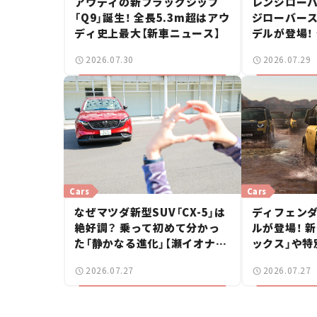
アウディの新フラッグシップ
レンジローバ
「Q9」誕生！ 全長5.3m超はアウ
ジローバース
ディ史上最大【新車ニュース】
デルが登場！
【新車ニュー
2026.07.30
2026.07.29
Cars
Cars
なぜマツダ新型SUV「CX-5」は
ディフェンダ
絶好調？ 乗って初めて分かっ
ルが登場！ 
た「静かなる進化」【瀬イオナの
ックス」や特
試乗レビュー】
ィーエディシ
2026.07.27
2026.07.27
ュース】