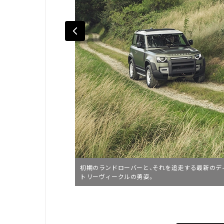
初期のランドローバーと、それを追走する最新のデ
トリーヴィークルの勇姿。
L
o
/
U
a