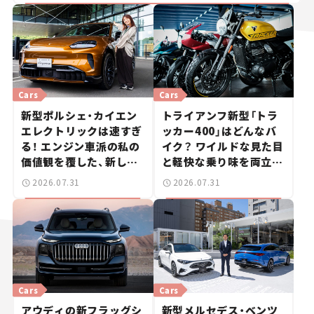
Cars
Cars
新型ポルシェ・カイエン
トライアンフ新型「トラ
エレクトリックは速すぎ
ッカー400」はどんなバ
る！ エンジン車派の私の
イク？ ワイルドな見た目
価値観を覆した、新しい
と軽快な乗り味を両立し
ポルシェの走り。
た400ccフラットトラッ
2026.07.31
2026.07.31
カー【試乗レビュー】
Cars
Cars
アウディの新フラッグシ
新型メルセデス・ベンツ