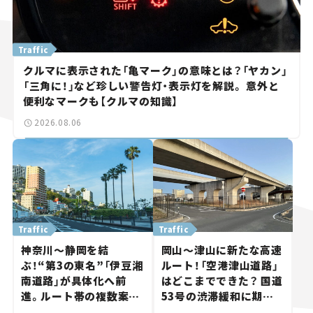
Traffic
クルマに表示された「亀マーク」の意味とは？「ヤカン」
「三角に！」など珍しい警告灯・表示灯を解説。 意外と
便利なマークも【クルマの知識】
2026.08.06
Traffic
Traffic
神奈川～静岡を結
岡山～津山に新たな高速
ぶ！“第3の東名”「伊豆湘
ルート！「空港津山道路」
南道路」が具体化へ前
はどこまでできた？ 国道
進。ルート帯の複数案検
53号の渋滞緩和に期待。
討へ。熱海まで信号ゼロ
岡山市側でも動きが【い