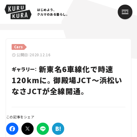
はじめよう、
クルマのある暮らし。
カテゴリ
Cars
Cars
公開日：2020.12.16
新東名6車線化で時速
Lifestyle
ギャラリー：
120kmに。御殿場JCT～浜松い
Traffic
なさJCTが全線開通。
Special
Series
この記事をシェア
Campaign
人気のハッシュタグ