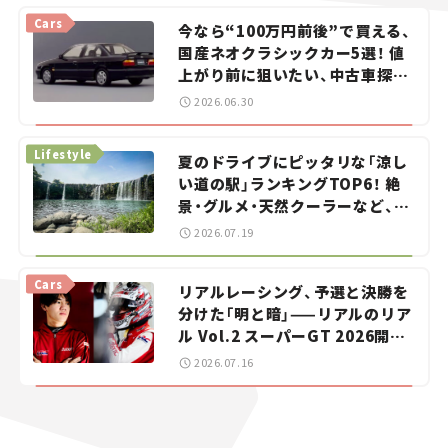
Cars
今なら“100万円前後”で買える、
国産ネオクラシックカー5選！ 値
上がり前に狙いたい、中古車探し
をお手伝い――ちょっとイケてるマ
2026.06.30
イカー選び #02
Lifestyle
夏のドライブにピッタリな「涼し
い道の駅」ランキングTOP6！ 絶
景・グルメ・天然クーラーなど、避
暑におすすめのスポットを紹介
2026.07.19
【道の駅マニアの推し駅ガイド】
vol.15
Cars
リアルレーシング、予選と決勝を
分けた「明と暗」——リアルのリア
ル Vol.2 スーパーGT 2026開幕
戦 岡山国際サーキット
2026.07.16