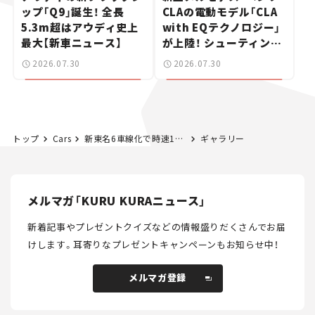
ップ「Q9」誕生！ 全長
CLAの電動モデル「CLA
5.3m超はアウディ史上
with EQテクノロジー」
最大【新車ニュース】
が上陸！ シューティング
ブレークも発売【新車ニ
2026.07.30
2026.07.30
ュース】
トップ
Cars
新東名6車線化で時速120kmに。御殿場JCT～浜松いなさJCTが全線開通。
ギャラリー
メルマガ「KURU KURAニュース」
新着記事やプレゼントクイズなどの情報盛りだくさんでお届
けします。
耳寄りなプレゼントキャンペーンもお知らせ中！
メルマガ登録