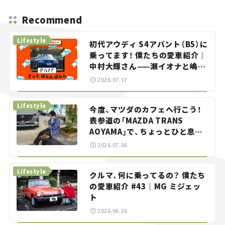
Recommend
Lifestyle
初代アウディ S4アバント（B5）に
乗ってます！ 僕たちの愛車紹介｜
中村大輝さん——瀬イオナと嶋田
智之の「クルマでざっくばらんば
2026.07.17
らん！」＃20
Lifestyle
今度、マツダのカフェへ行こう！
表参道の「MAZDA TRANS
AOYAMA」で、ちょっとひと息。
——連載｜CCGとクルマでどうす
2026.07.06
る？＜第13回＞
Lifestyle
クルマ、何に乗ってるの？ 僕たち
の愛車紹介 #43｜MG ミジェッ
ト
2026.06.26