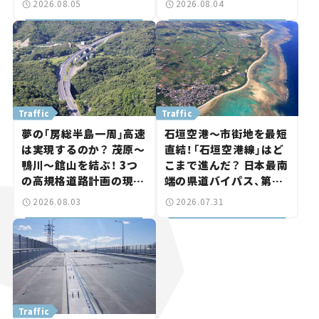
2026.08.05
2026.08.04
が実現？ 【いま気になる
ま気になる道路計画】
道路計画】
Traffic
Traffic
夢の「房総半島一周」高速
石垣空港～市街地を最短
は実現するのか？ 茂原～
直結！「石垣空港線」はど
鴨川～館山を結ぶ！ 3つ
こまで進んだ？ 日本最南
の高規格道路計画の現
端の県道バイパス、第2
状。「館山鴨川道路」で検
工区も延伸開通 【いま気
2026.08.03
2026.07.31
討進む【いま気になる道
になる道路計画】
路計画】
Traffic