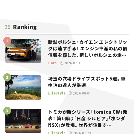
Ranking
新型ポルシェ・カイエン エレクトリッ
クは速すぎる！ エンジン車派の私の価
値観を覆した、新しいポルシェの走
り。
Cars
2026.07.31
埼玉の穴場ドライブスポット5選。車
中泊の達人が厳選
Lifestyle
2026.08.04
トミカが新シリーズ「tomica CW」発
表！ 第1弾は「日産 シルビア」「ホンダ
NSX」が登場。世界が注目す
る“JDM”に焦点【クルマとホビー】
Lifestyle
2026.07.29