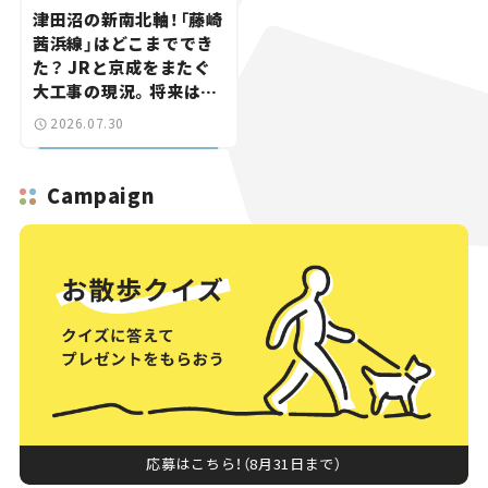
津田沼の新南北軸！「藤崎
茜浜線」はどこまででき
た？ JRと京成をまたぐ
大工事の現況。将来は
「習志野～鎌ケ谷」を最短
2026.07.30
直結【いま気になる道路
計画】
Campaign
応募はこちら！（8月31日まで）