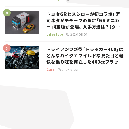
トヨタGRとスシローが初コラボ！ 寿
司ネタがモチーフの限定「GRミニカ
ー」4車種が登場。入手方法は？【クル
マとホビー】
Lifestyle
2026.08.04
トライアンフ新型「トラッカー400」は
どんなバイク？ ワイルドな見た目と軽
快な乗り味を両立した400ccフラット
トラッカー【試乗レビュー】
Cars
2026.07.31