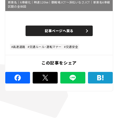
新東名｜6車線化｜時速120㎞｜御殿場JCT～浜松いなさJCT｜新東名6車線
区間の全体図
L
o
/
U
a
n
d
記事ページへ戻る
m
e
u
d
t
:
e
4
8
高速道路
交通ルール・運転マナー
交通安全
.
8
9
%
この記事をシェア