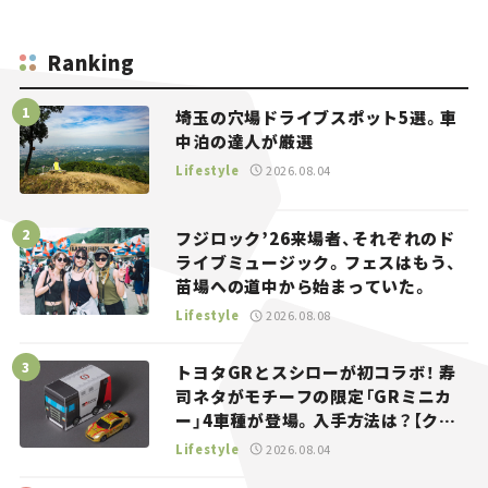
Ranking
埼玉の穴場ドライブスポット5選。車
中泊の達人が厳選
Lifestyle
2026.08.04
フジロック’26来場者、それぞれのド
ライブミュージック。フェスはもう、
苗場への道中から始まっていた。
Lifestyle
2026.08.08
トヨタGRとスシローが初コラボ！ 寿
司ネタがモチーフの限定「GRミニカ
ー」4車種が登場。入手方法は？【クル
マとホビー】
Lifestyle
2026.08.04