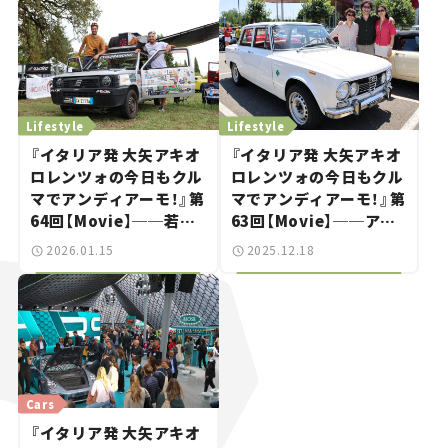
に熱視線を注ぐ理由
Lifestyle
Lifestyle
『イタリア発 大矢アキオ
『イタリア発 大矢アキオ
ロレンツォの今日もクル
ロレンツォの今日もクル
マでアンディアーモ！』第
マでアンディアーモ！』第
64回【Movie】──若人
63回【Movie】──アル
よ、魔改造パンダで砂漠
ファ・ロメオ115周年祭
2026.01.15
2025.12.18
を目指せ！
リポート！ 若者アルフィ
スタは「年上」がお好き？
Cars
『イタリア発 大矢アキオ