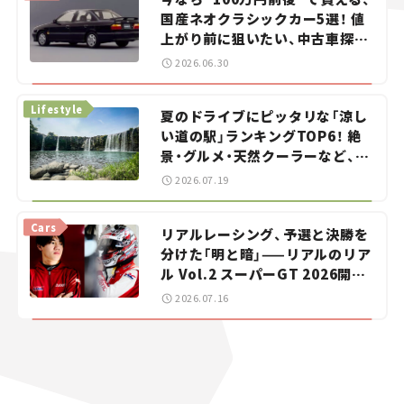
国産ネオクラシックカー5選！ 値
上がり前に狙いたい、中古車探し
をお手伝い――ちょっとイケてるマ
2026.06.30
イカー選び #02
Lifestyle
夏のドライブにピッタリな「涼し
い道の駅」ランキングTOP6！ 絶
景・グルメ・天然クーラーなど、避
暑におすすめのスポットを紹介
2026.07.19
【道の駅マニアの推し駅ガイド】
vol.15
Cars
リアルレーシング、予選と決勝を
分けた「明と暗」——リアルのリア
ル Vol.2 スーパーGT 2026開幕
戦 岡山国際サーキット
2026.07.16