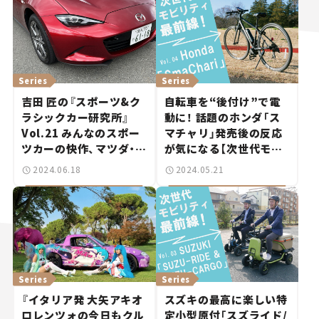
Series
Series
吉田 匠の『スポーツ&ク
自転車を“後付け”で電
ラシックカー研究所』
動に！ 話題のホンダ「ス
Vol.21 みんなのスポー
マチャリ」発売後の反応
ツカーの快作、マツダ・ロ
が気になる【次世代モビ
ードスター。
リティ最前線！Vol.4】
2024.06.18
2024.05.21
Series
Series
『イタリア発 大矢アキオ
スズキの最高に楽しい特
ロレンツォの今日もクル
定小型原付「スズライド/