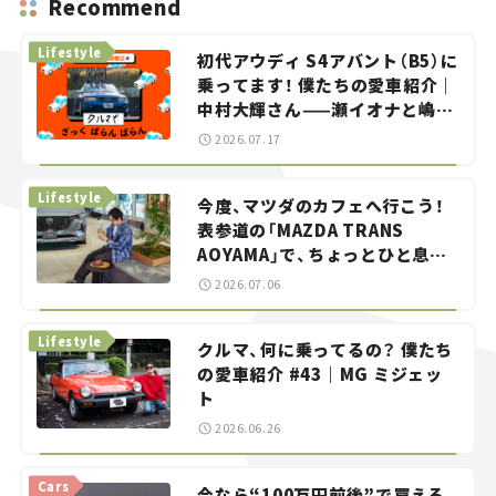
Recommend
Lifestyle
初代アウディ S4アバント（B5）に
乗ってます！ 僕たちの愛車紹介｜
中村大輝さん——瀬イオナと嶋田
智之の「クルマでざっくばらんば
2026.07.17
らん！」＃20
Lifestyle
今度、マツダのカフェへ行こう！
表参道の「MAZDA TRANS
AOYAMA」で、ちょっとひと息。
——連載｜CCGとクルマでどうす
2026.07.06
る？＜第13回＞
Lifestyle
クルマ、何に乗ってるの？ 僕たち
の愛車紹介 #43｜MG ミジェッ
ト
2026.06.26
Cars
今なら“100万円前後”で買える、