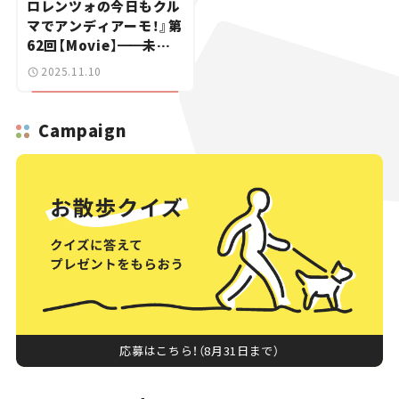
ロレンツォの今日もクル
マでアンディアーモ！』第
62回【Movie】
━━
未知
の自動車ブランドも「カ
2025.11.10
モン！」の若者たち｜ミュ
ンヘンIAA 2025リポー
ト（オープンスペース編）
Campaign
応募はこちら！（8月31日まで）