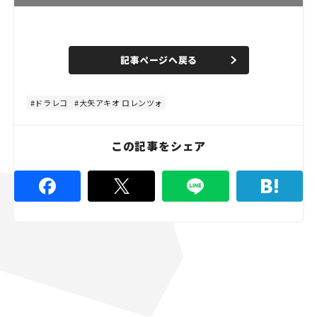
L
o
/
U
a
n
d
記事ページへ戻る
m
e
u
d
t
:
e
4
8
ドラレコ
大矢アキオ ロレンツォ
.
8
9
%
この記事をシェア