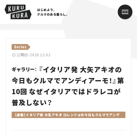
はじめよう、
クルマのある暮らし。
カテゴリ
Series
Cars
公開日：2020.12.02
『イタリア発 大矢アキオの
Lifestyle
ギャラリー：
今日もクルマでアンディアーモ！』第
Traffic
10回 なぜイタリアではドラレコが
Special
普及しない？
Series
【連載】イタリア発 大矢アキオ ロレンツォの今日もクルマでアンデ
ィアーモ！
Campaign
人気のハッシュタグ