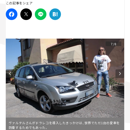
この記事をシェア
スズキ ジムニー｜Suzuki Jimny
スズキ｜Suzuki
マツダ｜Mazda
マツダ ロードスター｜Mazda Roadster
7/8
ヴァルテルさんがドラレコを導入したきっかけは、世界でただ1台の愛車を
防衛するためでもあった。