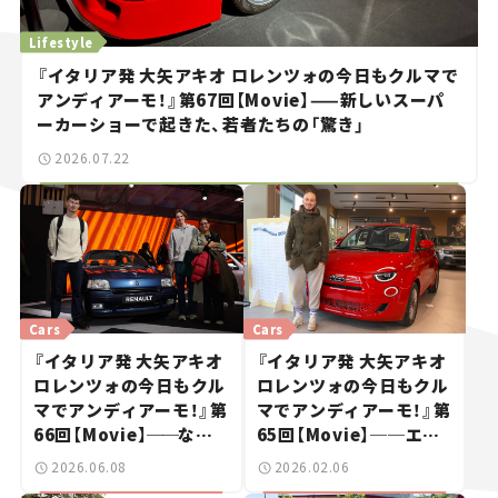
Lifestyle
『イタリア発 大矢アキオ ロレンツォの今日もクルマで
アンディアーモ！』第67回【Movie】——新しいスーパ
ーカーショーで起きた、若者たちの「驚き」
2026.07.22
Cars
Cars
『イタリア発 大矢アキオ
『イタリア発 大矢アキオ
ロレンツォの今日もクル
ロレンツォの今日もクル
マでアンディアーモ！』第
マでアンディアーモ！』第
66回【Movie】
──
なぜ
65回【Movie】──エン
「不鮮明」がトレンドに？
ジン版ついに本国で発
2026.06.08
2026.02.06
若者たちがレトロモビル
売！新型フィアット500