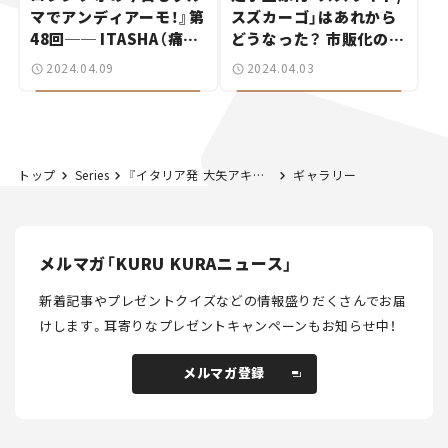
マでアンディアーモ！』第
スズカーゴ」はあれから
48回── ITASHA（痛
どうなった？ 市販化の可
車）は僕の人生を変えた！
能性を訊いてみた！【次世
2024.04.09
2024.04.03
イタリア版クラブのメン
代モビリティ最前線！
バーに聞く
Vol.3】
トップ
Series
『イタリア発 大矢アキオの今日もクルマでアンディアーモ！』第10回 なぜイタリアではドラレコが普及しない？
ギャラリー
メルマガ「KURU KURAニュース」
新着記事やプレゼントクイズなどの情報盛りだくさんでお届
けします。
耳寄りなプレゼントキャンペーンもお知らせ中！
メルマガ登録