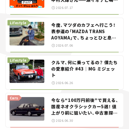
智之の「クルマでざっくばらんば
2026.07.17
らん！」＃20
Lifestyle
今度、マツダのカフェへ行こう！
表参道の「MAZDA TRANS
AOYAMA」で、ちょっとひと息。
——連載｜CCGとクルマでどうす
2026.07.06
る？＜第13回＞
Lifestyle
クルマ、何に乗ってるの？ 僕たち
の愛車紹介 #43｜MG ミジェッ
ト
2026.06.26
Cars
今なら“100万円前後”で買える、
国産ネオクラシックカー5選！ 値
上がり前に狙いたい、中古車探し
をお手伝い――ちょっとイケてるマ
2026.06.30
イカー選び #02