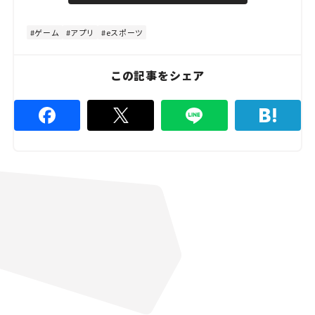
d
t
:
e
4
8
ゲーム
アプリ
eスポーツ
.
8
9
%
この記事をシェア