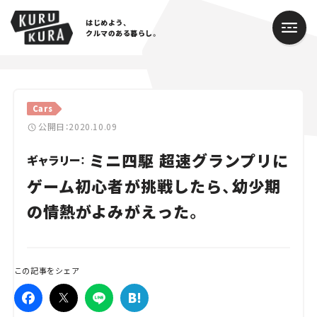
はじめよう、
クルマのある暮らし。
カテゴリ
Cars
Cars
公開日：2020.10.09
ミニ四駆 超速グランプリに
Lifestyle
ギャラリー：
ゲーム初心者が挑戦したら、幼少期
Traffic
の情熱がよみがえった。
Special
Series
この記事をシェア
Campaign
人気のハッシュタグ