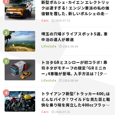
新型ポルシェ・カイエン エレクトリッ
クは速すぎる！ エンジン車派の私の価
値観を覆した、新しいポルシェの走
り。
Cars
2026.07.31
埼玉の穴場ドライブスポット5選。車
中泊の達人が厳選
Lifestyle
2026.08.04
トヨタGRとスシローが初コラボ！ 寿
司ネタがモチーフの限定「GRミニカ
ー」4車種が登場。入手方法は？【クル
マとホビー】
Lifestyle
2026.08.04
トライアンフ新型「トラッカー400」は
どんなバイク？ ワイルドな見た目と軽
快な乗り味を両立した400ccフラット
トラッカー【試乗レビュー】
Cars
2026.07.31