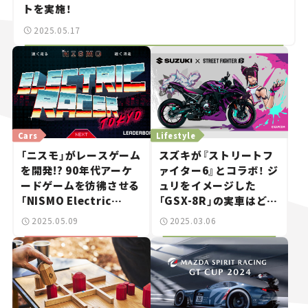
トを実施！
2025.05.17
Cars
Lifestyle
「ニスモ」がレースゲーム
スズキが『ストリートフ
を開発!? 90年代アーケ
ァイター6』とコラボ！ ジ
ードゲームを彷彿させる
ュリをイメージした
「NISMO Electric
「GSX-8R」の実車はどこ
Racer Tokyo」がエモ
で見られる？
2025.05.09
2025.03.06
い！