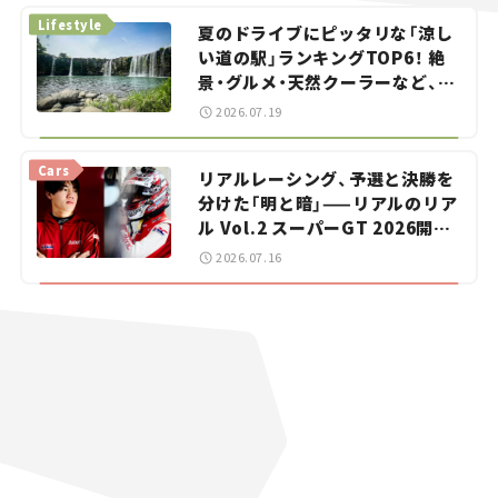
Lifestyle
夏のドライブにピッタリな「涼し
い道の駅」ランキングTOP6！ 絶
景・グルメ・天然クーラーなど、避
暑におすすめのスポットを紹介
2026.07.19
【道の駅マニアの推し駅ガイド】
vol.15
Cars
リアルレーシング、予選と決勝を
分けた「明と暗」——リアルのリア
ル Vol.2 スーパーGT 2026開幕
戦 岡山国際サーキット
2026.07.16