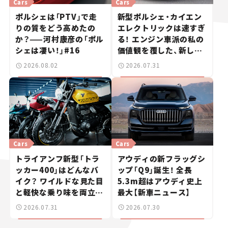
Cars
Cars
ポルシェは「PTV」で走
新型ポルシェ・カイエン
りの質をどう高めたの
エレクトリックは速すぎ
か？——河村康彦の「ポル
る！ エンジン車派の私の
シェは凄い！」#16
価値観を覆した、新しい
ポルシェの走り。
2026.08.02
2026.07.31
Cars
Cars
トライアンフ新型「トラ
アウディの新フラッグシ
ッカー400」はどんなバ
ップ「Q9」誕生！ 全長
イク？ ワイルドな見た目
5.3m超はアウディ史上
と軽快な乗り味を両立し
最大【新車ニュース】
た400ccフラットトラッ
2026.07.31
2026.07.30
カー【試乗レビュー】