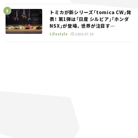
トミカが新シリーズ「tomica CW」発
表！ 第1弾は「日産 シルビア」「ホンダ
NSX」が登場。世界が注目す
る“JDM”に焦点【クルマとホビー】
Lifestyle
2026.07.29