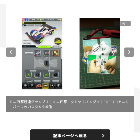
スズキ ジムニー｜Suzuki Jimny
スズキ｜Suzuki
マツダ｜Mazda
マツダ ロードスター｜Mazda Roadster
4/9
ミニ四駆超速グランプリ｜ミニ四駆｜タミヤ｜バンダイ｜コロコロアニキ
｜パーツのカスタムや改造
L
o
/
U
a
n
d
記事ページへ戻る
m
e
u