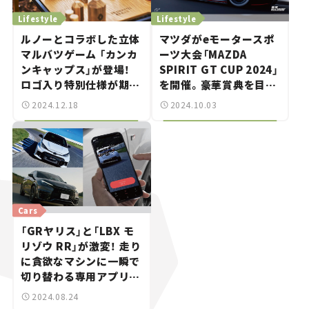
Lifestyle
Lifestyle
ルノーとコラボした立体
マツダがeモータースポ
マルバツゲーム 「カンカ
ーツ大会「MAZDA
ンキャップス」が登場！
SPIRIT GT CUP 2024」
ロゴ入り特別仕様が期間
を開催。豪華賞典を目指
限定で予約受付中。
して『グランツーリスモ
2024.12.18
2024.10.03
7』から参戦せよ！
Cars
「GRヤリス」と「LBX モ
リゾウ RR」が激変！ 走り
に貪欲なマシンに一瞬で
切り替わる専用アプリ
「サーキットモード」って
2024.08.24
何だ？【新車ニュース】