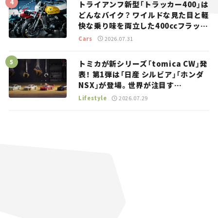
トライアンフ新型「トラッカー400」は
どんなバイク？ ワイルドな見た目と軽
快な乗り味を両立した400ccフラット
トラッカー【試乗レビュー】
Cars
2026.07.31
トミカが新シリーズ「tomica CW」発
表！ 第1弾は「日産 シルビア」「ホンダ
NSX」が登場。世界が注目す
る“JDM”に焦点【クルマとホビー】
Lifestyle
2026.07.29