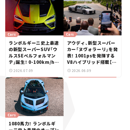
Cars
Cars
ランボルギーニ史上最速
アウディ、新型スーパー
の新型スーパーSUV「ウ
カー「ヌヴォラーリ」を発
ルスSEペルフォルマン
表！ 1001psを発揮する
テ」誕生！ 0-100km/hは
V8ハイブリッド搭載【新
3.3秒【新車ニュース】
車ニュース】
2026.07.09
2026.06.09
Cars
1080馬力！ ランボルギ
ー二史上最強のオープン