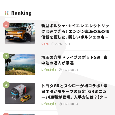
Ranking
新型ポルシェ・カイエン エレクトリッ
クは速すぎる！ エンジン車派の私の価
値観を覆した、新しいポルシェの走
り。
Cars
2026.07.31
埼玉の穴場ドライブスポット5選。車
中泊の達人が厳選
Lifestyle
2026.08.04
トヨタGRとスシローが初コラボ！ 寿
司ネタがモチーフの限定「GRミニカ
ー」4車種が登場。入手方法は？【クル
マとホビー】
Lifestyle
2026.08.04