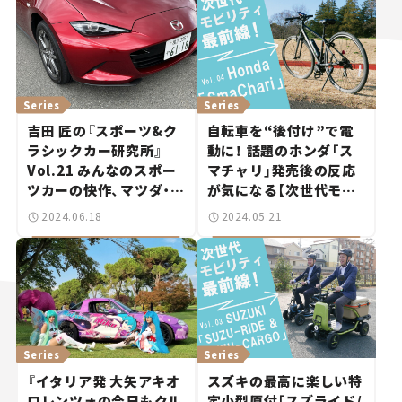
Series
Series
吉田 匠の『スポーツ&ク
自転車を“後付け”で電
ラシックカー研究所』
動に！ 話題のホンダ「ス
Vol.21 みんなのスポー
マチャリ」発売後の反応
ツカーの快作、マツダ・ロ
が気になる【次世代モビ
ードスター。
リティ最前線！Vol.4】
2024.06.18
2024.05.21
Series
Series
『イタリア発 大矢アキオ
スズキの最高に楽しい特
ロレンツォの今日もクル
定小型原付「スズライド/