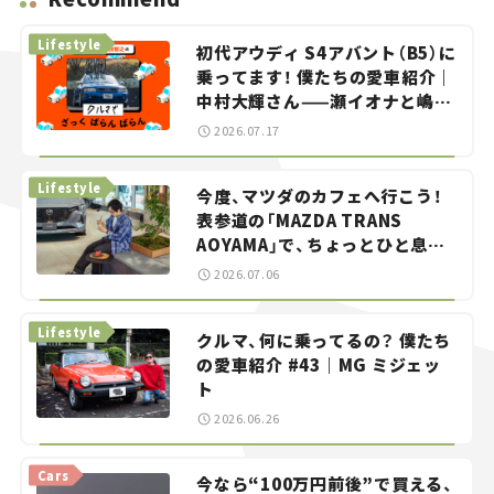
Lifestyle
初代アウディ S4アバント（B5）に
乗ってます！ 僕たちの愛車紹介｜
中村大輝さん——瀬イオナと嶋田
智之の「クルマでざっくばらんば
2026.07.17
らん！」＃20
Lifestyle
今度、マツダのカフェへ行こう！
表参道の「MAZDA TRANS
AOYAMA」で、ちょっとひと息。
——連載｜CCGとクルマでどうす
2026.07.06
る？＜第13回＞
Lifestyle
クルマ、何に乗ってるの？ 僕たち
の愛車紹介 #43｜MG ミジェッ
ト
2026.06.26
Cars
今なら“100万円前後”で買える、