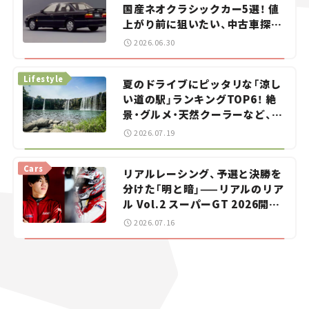
国産ネオクラシックカー5選！ 値
上がり前に狙いたい、中古車探し
をお手伝い――ちょっとイケてるマ
2026.06.30
イカー選び #02
Lifestyle
夏のドライブにピッタリな「涼し
い道の駅」ランキングTOP6！ 絶
景・グルメ・天然クーラーなど、避
暑におすすめのスポットを紹介
2026.07.19
【道の駅マニアの推し駅ガイド】
vol.15
Cars
リアルレーシング、予選と決勝を
分けた「明と暗」——リアルのリア
ル Vol.2 スーパーGT 2026開幕
戦 岡山国際サーキット
2026.07.16