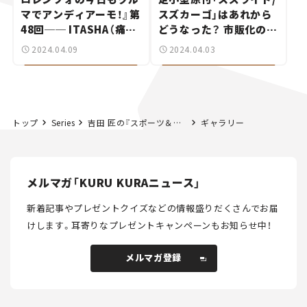
マでアンディアーモ！』第
スズカーゴ」はあれから
48回── ITASHA（痛
どうなった？ 市販化の可
車）は僕の人生を変えた！
能性を訊いてみた！【次世
2024.04.09
2024.04.03
イタリア版クラブのメン
代モビリティ最前線！
バーに聞く
Vol.3】
トップ
Series
吉田 匠の『スポーツ＆クラシックカー研究所』Vol.04 フェラーリを超えるスーパースポーツを目指した「ランボルギーニ」前編。
ギャラリー
メルマガ「KURU KURAニュース」
新着記事やプレゼントクイズなどの情報盛りだくさんでお届
けします。
耳寄りなプレゼントキャンペーンもお知らせ中！
メルマガ登録