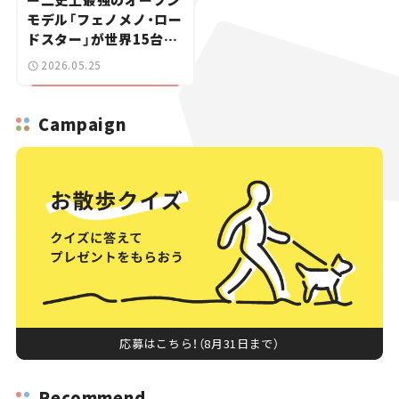
モデル「フェノメノ・ロー
ドスター」が世界15台限
定で登場【新車ニュース】
2026.05.25
Campaign
応募はこちら！（8月31日まで）
Recommend