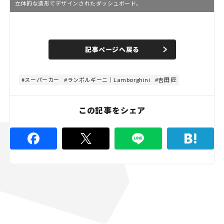
立体的な造形でデザインされたダッシュボード。
L
o
/
U
a
n
d
記事ページへ戻る
m
e
u
d
t
:
e
4
4
スーパーカー
ランボルギーニ｜Lamborghini
吉田 匠
.
4
4
%
この記事をシェア