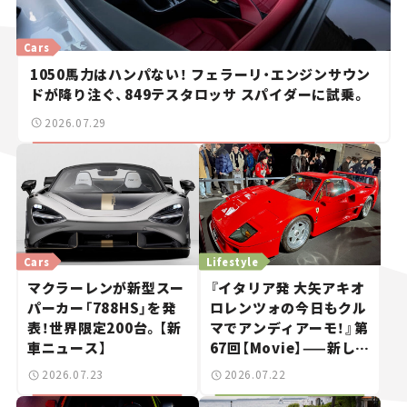
Cars
1050馬力はハンパない！ フェラーリ・エンジンサウン
ドが降り注ぐ、849テスタロッサ スパイダーに試乗。
2026.07.29
Cars
Lifestyle
マクラーレンが新型スー
『イタリア発 大矢アキオ
パーカー「788HS」を発
ロレンツォの今日もクル
表！世界限定200台。【新
マでアンディアーモ！』第
車ニュース】
67回【Movie】——新しい
スーパーカーショーで起
2026.07.23
2026.07.22
きた、若者たちの「驚き」