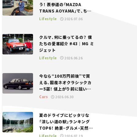
う！ 表参道の「MAZDA
TRANS AOYAMA」で、ちょ
っとひと息。——連載｜CCG
Lifestyle
2026.07.06
とクルマでどうする？＜第13
回＞
クルマ、何に乗ってるの？ 僕
たちの愛車紹介 #43｜MG ミ
ジェット
Lifestyle
2026.06.26
今なら“100万円前後”で買
える、国産ネオクラシックカ
ー5選！ 値上がり前に狙いた
い、中古車探しをお手伝い――ち
Cars
2026.06.30
ょっとイケてるマイカー選び
#02
夏のドライブにピッタリな
「涼しい道の駅」ランキング
TOP6！ 絶景・グルメ・天然ク
ーラーなど、避暑におすすめ
Lifestyle
2026.07.19