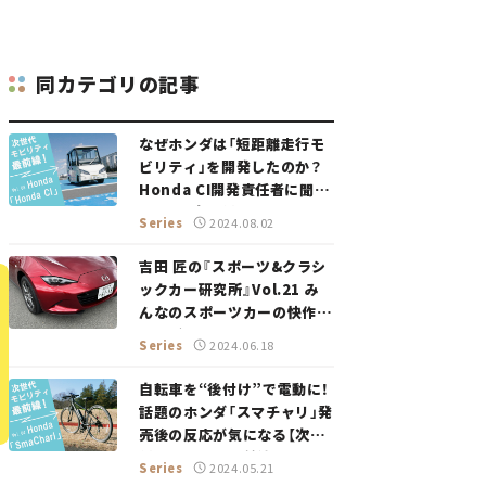
同カテゴリの記事
なぜホンダは「短距離走行モ
ビリティ」を開発したのか？
Honda CI開発責任者に聞い
てみた【次世代モビリティ最
Series
2024.08.02
前線！ Vol.5】
吉田 匠の『スポーツ&クラシ
ックカー研究所』Vol.21 み
んなのスポーツカーの快作、
マツダ・ロードスター。
Series
2024.06.18
自転車を“後付け”で電動に！
話題のホンダ「スマチャリ」発
売後の反応が気になる【次世
代モビリティ最前線！Vol.4】
Series
2024.05.21