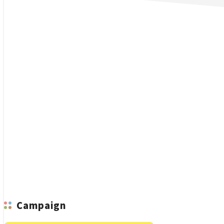
n
Campaign