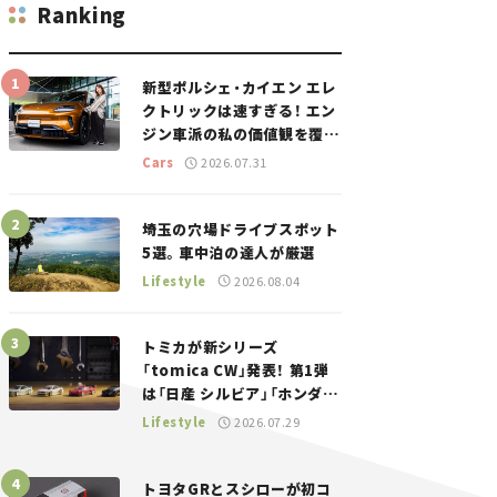
Ranking
新型ポルシェ・カイエン エレ
クトリックは速すぎる！ エン
ジン車派の私の価値観を覆し
た、新しいポルシェの走り。
Cars
2026.07.31
埼玉の穴場ドライブスポット
5選。車中泊の達人が厳選
Lifestyle
2026.08.04
トミカが新シリーズ
「tomica CW」発表！ 第1弾
は「日産 シルビア」「ホンダ
NSX」が登場。世界が注目す
Lifestyle
2026.07.29
る“JDM”に焦点【クルマとホ
ビー】
トヨタGRとスシローが初コ