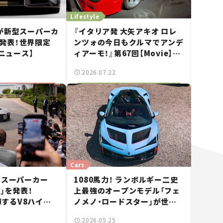
Lifestyle
が新型スーパーカ
『イタリア発 大矢アキオ ロレ
を発表！世界限定
ンツォの今日もクルマでアンデ
車ニュース】
ィアーモ！』第67回【Movie】
——新しいスーパーカーショー
2026.07.22
で起きた、若者たちの「驚き」
Cars
型スーパーカー
1080馬力！ ランボルギー二史
」を発表！
上最強のオープンモデル「フェ
発揮するV8ハイブ
ノメノ・ロードスター」が世界
新車ニュース】
15台限定で登場【新車ニュー
2026.05.25