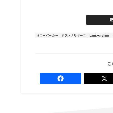
L
o
/
U
a
n
d
m
e
u
d
t
:
e
4
8
スーパーカー
ランボルギーニ｜Lamborghini
.
8
9
%
こ