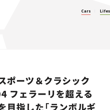
Cars
Life
カテゴリ
Cars
Lifestyle
『スポーツ＆クラシック
Traffic
.04 フェラーリを超える
Special
を目指した「ランボルギ
Series