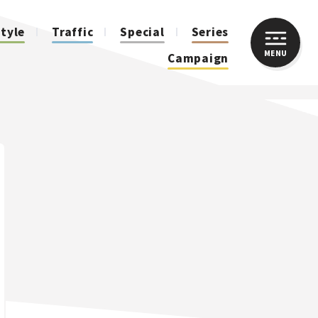
style
Traffic
Special
Series
MENU
CLOSE
Campaign
人気のハッシュタグ
スズキ ジムニー｜Suzuki Jimny
スズキ｜Suzuki
マツダ｜Mazda
マツダ ロードスター｜Mazda Roadster