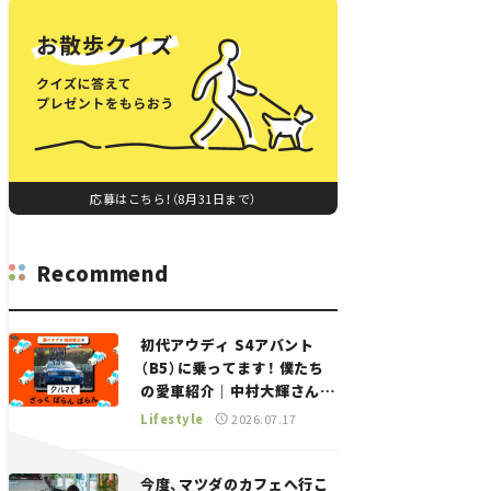
応募はこちら！（8月31日まで）
Recommend
初代アウディ S4アバント
（B5）に乗ってます！ 僕たち
の愛車紹介｜中村大輝さん
——瀬イオナと嶋田智之の
Lifestyle
2026.07.17
「クルマでざっくばらんばら
ん！」＃20
今度、マツダのカフェへ行こ