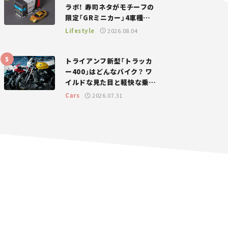
ラボ！ 寿司ネタがモチーフの
限定「GRミニカー」4車種が
登場。入手方法は？【クルマ
Lifestyle
2026.08.04
とホビー】
トライアンフ新型「トラッカ
ー400」はどんなバイク？ ワ
イルドな見た目と軽快な乗り
味を両立した400ccフラット
Cars
2026.07.31
トラッカー【試乗レビュー】