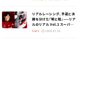
のスポットを紹介【道の駅マ
ニアの推し駅ガイド】vol.15
リアルレーシング、予選と決
勝を分けた「明と暗」——リア
ルのリアル Vol.2 スーパー
GT 2026開幕戦 岡山国際サ
Cars
2026.07.16
ーキット