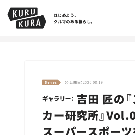
はじめよう、
クルマのある暮らし。
公開日：2020.08.19
Series
吉田 匠の
ギャラリー：
カー研究所』Vol
スーパースポーツ