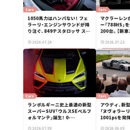
Cars
Cars
1050馬力はハンパない！ フェ
マクラーレン
ラーリ・エンジンサウンドが降
ー「788HS」
り注ぐ、849テスタロッサ スパ
200台。【新
イダーに試乗。
2026.07.29
2026.07.23
Cars
Cars
ランボルギーニ史上最速の新型
アウディ、新
スーパーSUV「ウルスSEペルフ
「ヌヴォラーリ
ォルマンテ」誕生！ 0-
1001psを
100km/hは3.3秒【新車ニュー
リッド搭載【
2026.07.09
2026.06.09