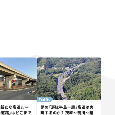
Traffic
に新たな高速ルー
夢の「房総半島一周」高速は実
山道路」はどこまで
現するのか？ 茂原～鴨川～館