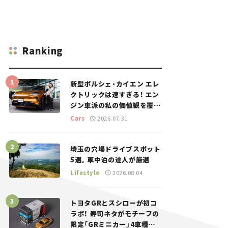
Ranking
新型ポルシェ・カイエン エレ
クトリックは速すぎる！ エン
ジン車派の私の価値観を覆し
た、新しいポルシェの走り。
Cars
2026.07.31
埼玉の穴場ドライブスポット
5選。車中泊の達人が厳選
Lifestyle
2026.08.04
トヨタGRとスシローが初コ
ラボ！ 寿司ネタがモチーフの
限定「GRミニカー」4車種が