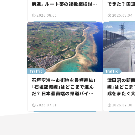
前進。ルート帯の複数案検討
できた？ 国
へ。熱海まで信号ゼロが実現？
に期待。岡
2026.08.05
2026.08.04
【いま気になる道路計画】
【いま気にな
Traffic
Traffic
石垣空港～市街地を最短直結！
津田沼の新南
「石垣空港線」はどこまで進ん
線」はどこま
だ？ 日本最南端の県道バイパ
成をまたぐ
ス、第2工区も延伸開通 【いま
は「習志野～
2026.07.31
2026.07.30
気になる道路計画】
結【いま気に