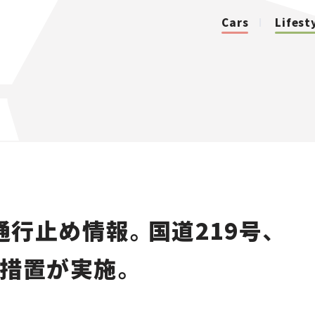
Cars
Lifest
カテゴリ
Cars
Lifestyle
行止め情報。国道219号、
Traffic
料措置が実施。
Special
Series