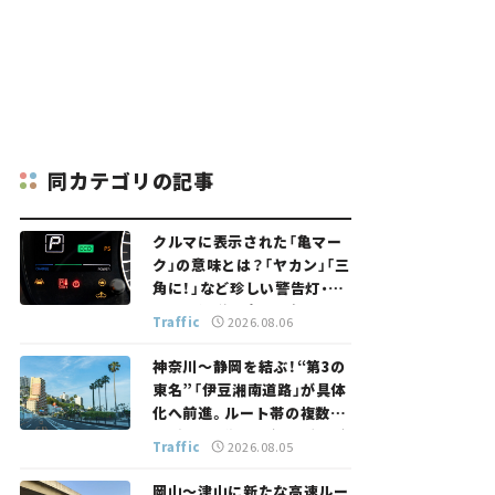
同カテゴリの記事
クルマに表示された「亀マー
ク」の意味とは？「ヤカン」「三
角に！」など珍しい警告灯・表
示灯を解説。 意外と便利なマ
Traffic
2026.08.06
ークも【クルマの知識】
神奈川～静岡を結ぶ！“第3の
東名”「伊豆湘南道路」が具体
化へ前進。ルート帯の複数案
検討へ。熱海まで信号ゼロが
Traffic
2026.08.05
実現？ 【いま気になる道路計
画】
岡山～津山に新たな高速ルー