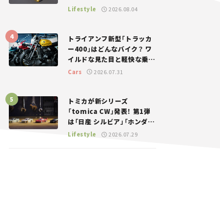
登場。入手方法は？【クルマ
Lifestyle
2026.08.04
とホビー】
トライアンフ新型「トラッカ
ー400」はどんなバイク？ ワ
イルドな見た目と軽快な乗り
味を両立した400ccフラット
Cars
2026.07.31
トラッカー【試乗レビュー】
トミカが新シリーズ
「tomica CW」発表！ 第1弾
は「日産 シルビア」「ホンダ
NSX」が登場。世界が注目す
Lifestyle
2026.07.29
る“JDM”に焦点【クルマとホ
ビー】