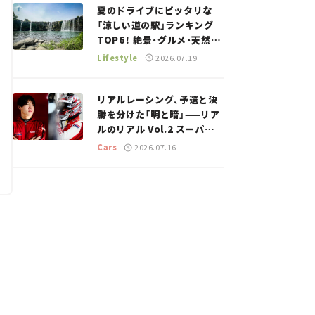
夏のドライブにピッタリな
「涼しい道の駅」ランキング
TOP6！ 絶景・グルメ・天然ク
ーラーなど、避暑におすすめ
Lifestyle
2026.07.19
のスポットを紹介【道の駅マ
ニアの推し駅ガイド】vol.15
リアルレーシング、予選と決
勝を分けた「明と暗」——リア
ルのリアル Vol.2 スーパー
GT 2026開幕戦 岡山国際サ
Cars
2026.07.16
ーキット