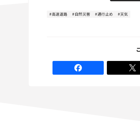
t
:
e
4
8
高速道路
自然災害
通行止め
天気
.
8
9
%