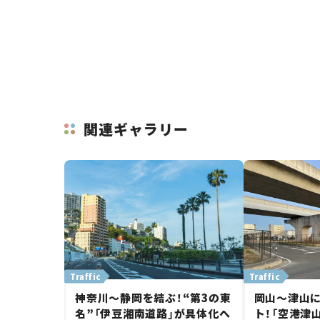
関連ギャラリー
Traffic
Traffic
神奈川～静岡を結ぶ！“第3の東
岡山～津山
名”「伊豆湘南道路」が具体化へ
ト！「空港津