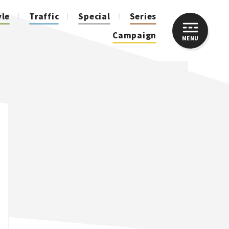
yle
Traffic
Special
Series
Campaign
MENU
CLOSE
人気のハッシュタグ
スズキ ジムニー｜Suzuki Jimny
スズキ｜Suzuki
マツダ｜Mazda
マツダ ロードスター｜Mazda Roadster