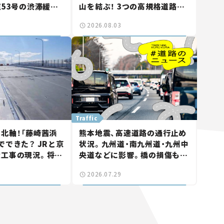
道53号の渋滞緩和
山を結ぶ！ 3つの高規格道路計
山市側でも動きが
画の現状。「館山鴨川道路」で検
2026.08.03
る道路計画】
討進む【いま気になる道路計
画】
Traffic
北軸！「藤崎茜浜
熊本地震、高速道路の通行止め
でできた？ JRと京
状況。九州道・南九州道・九州中
大工事の現況。将来
央道などに影響。橋の損傷も確
鎌ケ谷」を最短直
認【道路のニュース】
2026.07.29
なる道路計画】