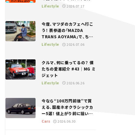
——瀬イオナと嶋田智之の
Lifestyle
2026.07.17
「クルマでざっくばらんばら
ん！」＃20
今度、マツダのカフェへ行こ
う！ 表参道の「MAZDA
TRANS AOYAMA」で、ちょ
っとひと息。——連載｜CCG
Lifestyle
2026.07.06
とクルマでどうする？＜第13
回＞
クルマ、何に乗ってるの？ 僕
たちの愛車紹介 #43｜MG ミ
ジェット
Lifestyle
2026.06.26
今なら“100万円前後”で買
える、国産ネオクラシックカ
ー5選！ 値上がり前に狙いた
い、中古車探しをお手伝い――ち
Cars
2026.06.30
ょっとイケてるマイカー選び
#02