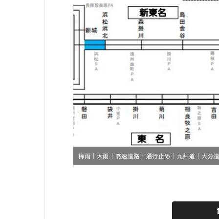
梅雨｜大雨｜高速道路｜通行止め｜九州道｜大分道｜
L
o
/
U
a
n
d
m
e
u
d