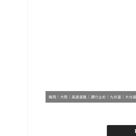
梅雨｜大雨｜高速道路｜通行止め｜九州道｜大分道
L
o
/
U
a
n
d
m
e
u
d