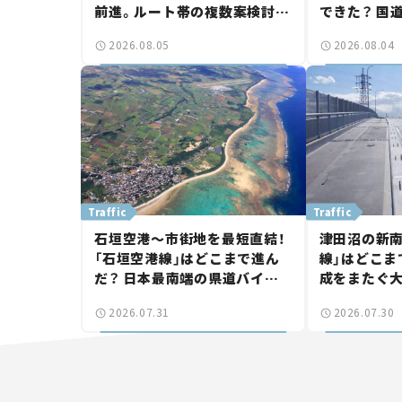
前進。ルート帯の複数案検討
できた？ 国
へ。熱海まで信号ゼロが実現？
に期待。岡
2026.08.05
2026.08.04
【いま気になる道路計画】
【いま気にな
Traffic
Traffic
石垣空港～市街地を最短直結！
津田沼の新南
「石垣空港線」はどこまで進ん
線」はどこま
だ？ 日本最南端の県道バイパ
成をまたぐ
ス、第2工区も延伸開通 【いま
は「習志野～
2026.07.31
2026.07.30
気になる道路計画】
結【いま気に