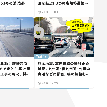
道53号の渋滞緩和
山を結ぶ！ 3つの高規格道路計
山市側でも動きが
画の現状。「館山鴨川道路」で検
2026.08.03
る道路計画】
討進む【いま気になる道路計
画】
Traffic
北軸！「藤崎茜浜
熊本地震、高速道路の通行止め
でできた？ JRと京
状況。九州道・南九州道・九州中
大工事の現況。将来
央道などに影響。橋の損傷も確
鎌ケ谷」を最短直
認【道路のニュース】
2026.07.29
なる道路計画】