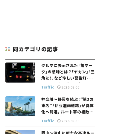
同カテゴリの記事
クルマに表示された「亀マー
ク」の意味とは？「ヤカン」「三
角に！」など珍しい警告灯・表
示灯を解説。 意外と便利なマ
Traffic
2026.08.06
ークも【クルマの知識】
神奈川～静岡を結ぶ！“第3の
東名”「伊豆湘南道路」が具体
化へ前進。ルート帯の複数案
検討へ。熱海まで信号ゼロが
Traffic
2026.08.05
実現？ 【いま気になる道路計
画】
岡山～津山に新たな高速ルー