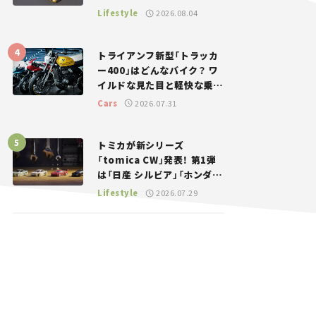
登場。入手方法は？【クルマ
Lifestyle
2026.08.04
とホビー】
トライアンフ新型「トラッカ
ー400」はどんなバイク？ ワ
イルドな見た目と軽快な乗り
味を両立した400ccフラット
Cars
2026.07.31
トラッカー【試乗レビュー】
トミカが新シリーズ
「tomica CW」発表！ 第1弾
は「日産 シルビア」「ホンダ
NSX」が登場。世界が注目す
Lifestyle
2026.07.29
る“JDM”に焦点【クルマとホ
ビー】