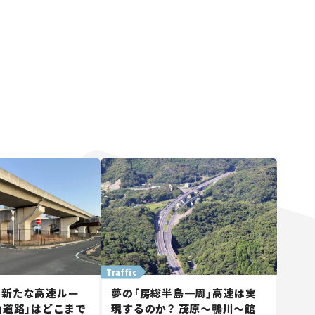
Traffic
に新たな高速ルー
夢の「房総半島一周」高速は実
山道路」はどこまで
現するのか？ 茂原～鴨川～館