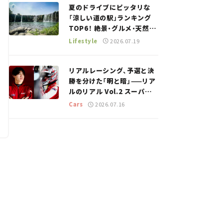
夏のドライブにピッタリな
「涼しい道の駅」ランキング
TOP6！ 絶景・グルメ・天然ク
ーラーなど、避暑におすすめ
Lifestyle
2026.07.19
のスポットを紹介【道の駅マ
ニアの推し駅ガイド】vol.15
リアルレーシング、予選と決
勝を分けた「明と暗」——リア
ルのリアル Vol.2 スーパー
GT 2026開幕戦 岡山国際サ
Cars
2026.07.16
ーキット