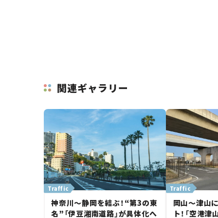
関連ギャラリー
Traffic
Traffic
神奈川～静岡を結ぶ！“第3の東
岡山～津山
名”「伊豆湘南道路」が具体化へ
ト！「空港津