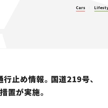
Cars
Lifest
カテゴリ
Cars
Lifestyle
行止め情報。国道219号、
Traffic
料措置が実施。
Special
Series