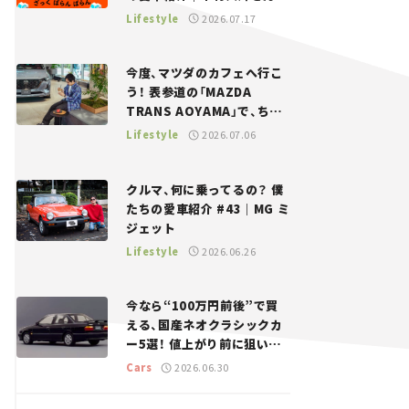
——瀬イオナと嶋田智之の
Lifestyle
2026.07.17
「クルマでざっくばらんばら
ん！」＃20
今度、マツダのカフェへ行こ
う！ 表参道の「MAZDA
TRANS AOYAMA」で、ちょ
っとひと息。——連載｜CCG
Lifestyle
2026.07.06
とクルマでどうする？＜第13
回＞
クルマ、何に乗ってるの？ 僕
たちの愛車紹介 #43｜MG ミ
ジェット
Lifestyle
2026.06.26
今なら“100万円前後”で買
える、国産ネオクラシックカ
ー5選！ 値上がり前に狙いた
い、中古車探しをお手伝い――ち
Cars
2026.06.30
ょっとイケてるマイカー選び
#02