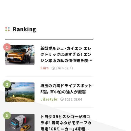
Ranking
新型ポルシェ・カイエン エレ
クトリックは速すぎる！ エン
ジン車派の私の価値観を覆し
た、新しいポルシェの走り。
Cars
2026.07.31
埼玉の穴場ドライブスポット
5選。車中泊の達人が厳選
Lifestyle
2026.08.04
トヨタGRとスシローが初コ
ラボ！ 寿司ネタがモチーフの
限定「GRミニカー」4車種が