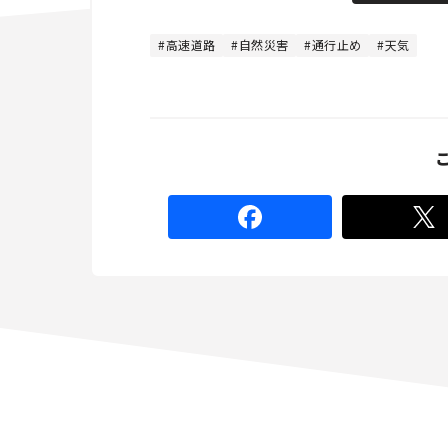
t
:
e
4
4
高速道路
自然災害
通行止め
天気
.
4
4
%