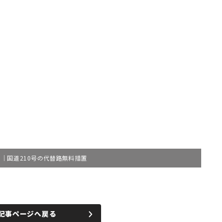
｜国道210号の代替路無料措置
記事ページへ戻る