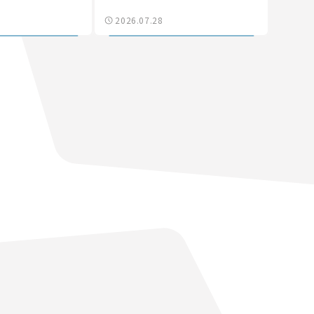
ース】
る「信号ゼロ」バイパスも事業
2026.07.28
化へ【いま気になる道路計画】