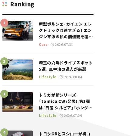
Ranking
新型ポルシェ・カイエン エレ
クトリックは速すぎる！ エン
ジン車派の私の価値観を覆し
た、新しいポルシェの走り。
Cars
2026.07.31
埼玉の穴場ドライブスポット
5選。車中泊の達人が厳選
Lifestyle
2026.08.04
トミカが新シリーズ
「tomica CW」発表！ 第1弾
は「日産 シルビア」「ホンダ
NSX」が登場。世界が注目す
Lifestyle
2026.07.29
る“JDM”に焦点【クルマとホ
ビー】
トヨタGRとスシローが初コ