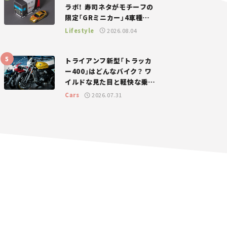
ラボ！ 寿司ネタがモチーフの
限定「GRミニカー」4車種が
登場。入手方法は？【クルマ
Lifestyle
2026.08.04
とホビー】
トライアンフ新型「トラッカ
ー400」はどんなバイク？ ワ
イルドな見た目と軽快な乗り
味を両立した400ccフラット
Cars
2026.07.31
トラッカー【試乗レビュー】