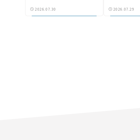
は「習志野～鎌ケ谷」を最短直
認【道路のニュ
2026.07.30
2026.07.29
結【いま気になる道路計画】