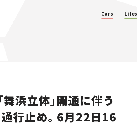
Cars
Life
カテゴリ
Cars
Lifestyle
号「舞浜立体」開通に伴う
Traffic
通行止め。6月22日16
Special
Series