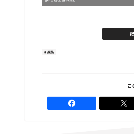
L
o
/
U
a
n
d
m
e
u
d
t
:
e
4
4
道路
.
4
4
%
こ