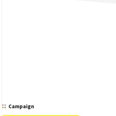
n
Campaign