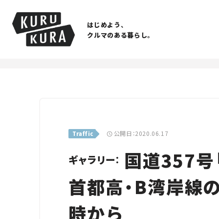
はじめよう、
クルマのある暮らし。
公開日：2020.06.17
Traffic
国道357
ギャラリー：
首都高・B湾岸線の
時から