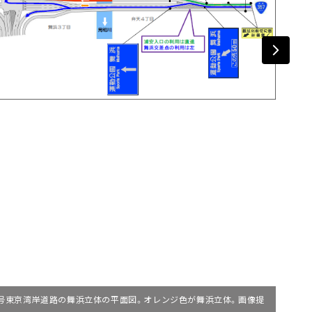
57号東京湾岸道路の舞浜立体の平面図。オレンジ色が舞浜立体。画像提