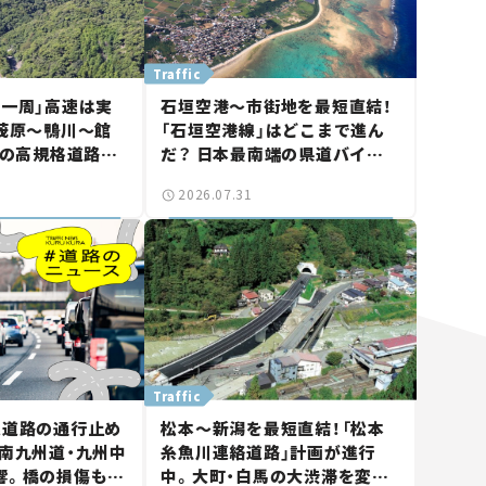
Traffic
島一周」高速は実
石垣空港～市街地を最短直結！
 茂原～鴨川～館
「石垣空港線」はどこまで進ん
つの高規格道路計
だ？ 日本最南端の県道バイパ
山鴨川道路」で検
ス、第2工区も延伸開通 【いま
2026.07.31
気になる道路計
気になる道路計画】
Traffic
速道路の通行止め
松本～新潟を最短直結！「松本
南九州道・九州中
糸魚川連絡道路」計画が進行
響。橋の損傷も確
中。大町・白馬の大渋滞を変え