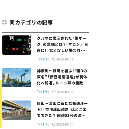
同カテゴリの記事
クルマに表示された「亀マー
ク」の意味とは？「ヤカン」「三
角に！」など珍しい警告灯・表
示灯を解説。 意外と便利なマ
Traffic
2026.08.06
ークも【クルマの知識】
神奈川～静岡を結ぶ！“第3の
東名”「伊豆湘南道路」が具体
化へ前進。ルート帯の複数案
検討へ。熱海まで信号ゼロが
Traffic
2026.08.05
実現？ 【いま気になる道路計
画】
岡山～津山に新たな高速ルー
ト！「空港津山道路」はどこま
でできた？ 国道53号の渋滞
緩和に期待。岡山市側でも動
Traffic
2026.08.04
きが【いま気になる道路計画】