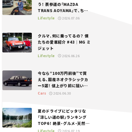
う！ 表参道の「MAZDA
TRANS AOYAMA」で、ちょ
っとひと息。——連載｜CCG
Lifestyle
2026.07.06
とクルマでどうする？＜第13
回＞
クルマ、何に乗ってるの？ 僕
たちの愛車紹介 #43｜MG ミ
ジェット
Lifestyle
2026.06.26
今なら“100万円前後”で買
える、国産ネオクラシックカ
ー5選！ 値上がり前に狙いた
い、中古車探しをお手伝い――ち
Cars
2026.06.30
ょっとイケてるマイカー選び
#02
夏のドライブにピッタリな
「涼しい道の駅」ランキング
TOP6！ 絶景・グルメ・天然ク
ーラーなど、避暑におすすめ
Lifestyle
2026.07.19