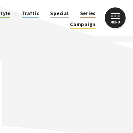
style
Traffic
Special
Series
MENU
CLOSE
Campaign
人気のハッシュタグ
スズキ ジムニー｜Suzuki Jimny
スズキ｜Suzuki
マツダ｜Mazda
マツダ ロードスター｜Mazda Roadster