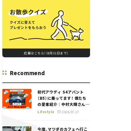
応募はこちら！（8月31日まで）
Recommend
初代アウディ S4アバント
（B5）に乗ってます！ 僕たち
の愛車紹介｜中村大輝さん
——瀬イオナと嶋田智之の
Lifestyle
2026.07.17
「クルマでざっくばらんばら
ん！」＃20
今度、マツダのカフェへ行こ