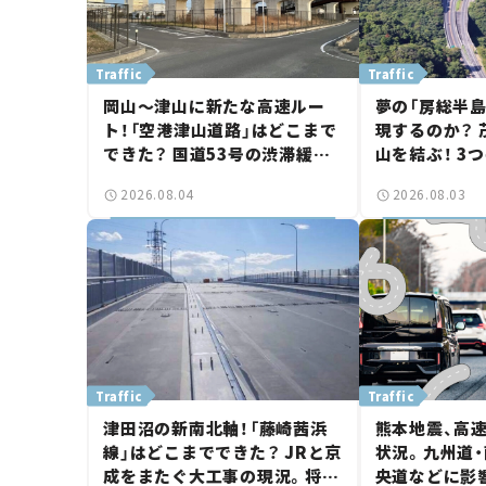
Traffic
Traffic
岡山～津山に新たな高速ルー
夢の「房総半
ト！「空港津山道路」はどこまで
現するのか？
できた？ 国道53号の渋滞緩和
山を結ぶ！ 3
に期待。岡山市側でも動きが
画の現状。「館
2026.08.04
2026.08.03
【いま気になる道路計画】
討進む【いま
画】
Traffic
Traffic
津田沼の新南北軸！「藤崎茜浜
熊本地震、高
線」はどこまでできた？ JRと京
状況。九州道・
成をまたぐ大工事の現況。将来
央道などに影