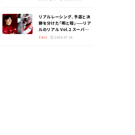
のスポットを紹介【道の駅マ
ニアの推し駅ガイド】vol.15
リアルレーシング、予選と決
勝を分けた「明と暗」——リア
ルのリアル Vol.2 スーパー
GT 2026開幕戦 岡山国際サ
Cars
2026.07.16
ーキット