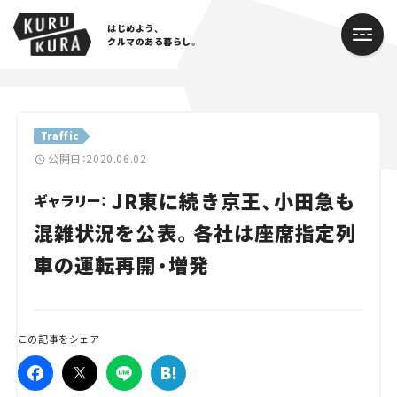
はじめよう、
クルマのある暮らし。
カテゴリ
Traffic
Cars
公開日：2020.06.02
JR東に続き京王、小田急も
Lifestyle
ギャラリー：
混雑状況を公表。各社は座席指定列
Traffic
車の運転再開・増発
Special
Series
この記事をシェア
Campaign
人気のハッシュタグ