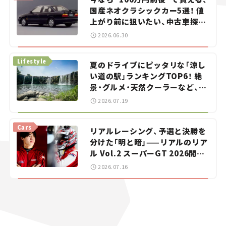
国産ネオクラシックカー5選！ 値
上がり前に狙いたい、中古車探し
をお手伝い――ちょっとイケてるマ
2026.06.30
イカー選び #02
Lifestyle
夏のドライブにピッタリな「涼し
い道の駅」ランキングTOP6！ 絶
景・グルメ・天然クーラーなど、避
暑におすすめのスポットを紹介
2026.07.19
【道の駅マニアの推し駅ガイド】
vol.15
Cars
リアルレーシング、予選と決勝を
分けた「明と暗」——リアルのリア
ル Vol.2 スーパーGT 2026開幕
戦 岡山国際サーキット
2026.07.16