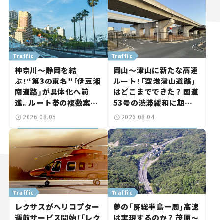
Traffic
Traffic
神奈川～静岡を結
岡山～津山に新たな高速
ぶ！“第3の東名”「伊豆湘
ルート！「空港津山道路」
南道路」が具体化へ前
はどこまでできた？ 国道
進。ルート帯の複数案検
53号の渋滞緩和に期待。
討へ。熱海まで信号ゼロ
岡山市側でも動きが【い
2026.08.05
2026.08.04
が実現？ 【いま気になる
ま気になる道路計画】
道路計画】
Traffic
Traffic
レクサスがヘリコプター
夢の「房総半島一周」高速
運航サービス開始！「レク
は実現するのか？ 茂原～