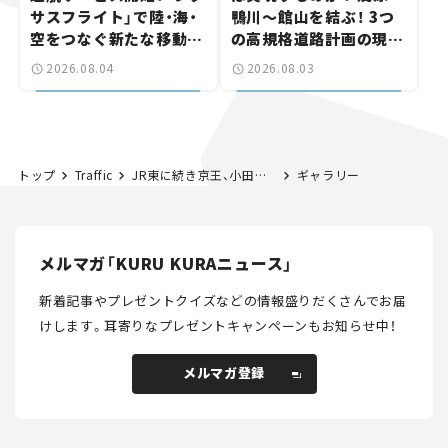
サスフライト」で陸・海・
鴨川～館山を結ぶ！ 3つ
空をつなぐ新たな移動体
の高規格道路計画の現
験とは
状。「館山鴨川道路」で検
2026.08.04
2026.08.03
討進む【いま気になる道
路計画】
トップ
Traffic
JR東に続き京王、小田急も混雑状況を公表。各社は座席指定列車の運転再開・増発
ギャラリー
メルマガ「KURU KURAニュース」
新着記事やプレゼントクイズなどの情報盛りだくさんでお届
けします。
耳寄りなプレゼントキャンペーンもお知らせ中！
メルマガ登録