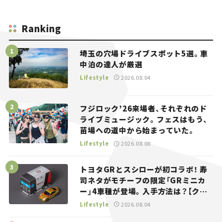
Ranking
埼玉の穴場ドライブスポット5選。車
中泊の達人が厳選
Lifestyle
2026.08.04
フジロック’26来場者、それぞれのド
ライブミュージック。フェスはもう、
苗場への道中から始まっていた。
Lifestyle
2026.08.08
トヨタGRとスシローが初コラボ！ 寿
司ネタがモチーフの限定「GRミニカ
ー」4車種が登場。入手方法は？【クル
マとホビー】
Lifestyle
2026.08.04