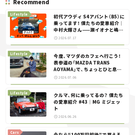
Recommend
Lifestyle
初代アウディ S4アバント（B5）に
乗ってます！ 僕たちの愛車紹介｜
中村大輝さん——瀬イオナと嶋田
智之の「クルマでざっくばらんば
2026.07.17
らん！」＃20
Lifestyle
今度、マツダのカフェへ行こう！
表参道の「MAZDA TRANS
AOYAMA」で、ちょっとひと息。
——連載｜CCGとクルマでどうす
2026.07.06
る？＜第13回＞
Lifestyle
クルマ、何に乗ってるの？ 僕たち
の愛車紹介 #43｜MG ミジェッ
ト
2026.06.26
Cars
今なら“100万円前後”で買える、