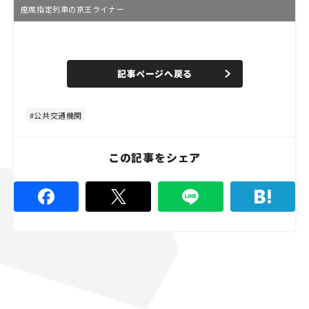
座席指定列車の京王ライナー
L
o
/
U
a
n
d
記事ページへ戻る
m
e
u
d
t
:
e
7
1
公共交通機関
.
1
1
%
この記事をシェア