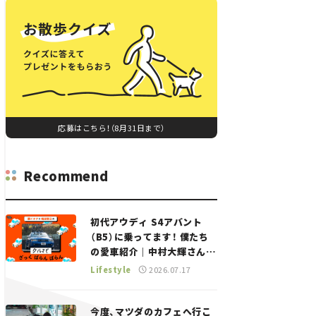
応募はこちら！（8月31日まで）
Recommend
初代アウディ S4アバント
（B5）に乗ってます！ 僕たち
の愛車紹介｜中村大輝さん
——瀬イオナと嶋田智之の
Lifestyle
2026.07.17
「クルマでざっくばらんばら
ん！」＃20
今度、マツダのカフェへ行こ