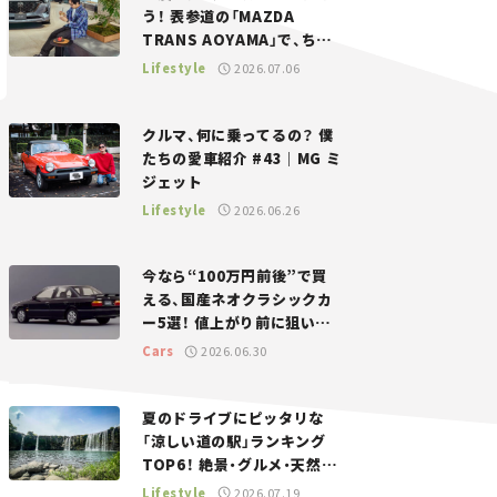
う！ 表参道の「MAZDA
TRANS AOYAMA」で、ちょ
っとひと息。——連載｜CCG
Lifestyle
2026.07.06
とクルマでどうする？＜第13
回＞
クルマ、何に乗ってるの？ 僕
たちの愛車紹介 #43｜MG ミ
ジェット
Lifestyle
2026.06.26
今なら“100万円前後”で買
える、国産ネオクラシックカ
ー5選！ 値上がり前に狙いた
い、中古車探しをお手伝い――ち
Cars
2026.06.30
ょっとイケてるマイカー選び
#02
夏のドライブにピッタリな
「涼しい道の駅」ランキング
TOP6！ 絶景・グルメ・天然ク
ーラーなど、避暑におすすめ
Lifestyle
2026.07.19