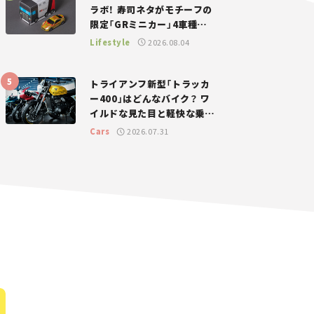
ラボ！ 寿司ネタがモチーフの
限定「GRミニカー」4車種が
登場。入手方法は？【クルマ
Lifestyle
2026.08.04
とホビー】
トライアンフ新型「トラッカ
ー400」はどんなバイク？ ワ
イルドな見た目と軽快な乗り
味を両立した400ccフラット
Cars
2026.07.31
トラッカー【試乗レビュー】