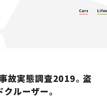
Cars
Life
カテゴリ
Cars
Lifestyle
事故実態調査2019。盗
Traffic
ドクルーザー。
Special
Series