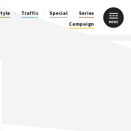
style
Traffic
Special
Series
MENU
CLOSE
Campaign
人気のハッシュタグ
スズキ ジムニー｜Suzuki Jimny
スズキ｜Suzuki
マツダ｜Mazda
マツダ ロードスター｜Mazda Roadster