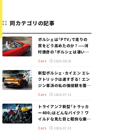
同カテゴリの記事
ポルシェは「PTV」で走りの
質をどう高めたのか？——河
村康彦の「ポルシェは凄い！」
#16
Cars
2026.08.02
新型ポルシェ・カイエン エレ
クトリックは速すぎる！ エン
ジン車派の私の価値観を覆し
た、新しいポルシェの走り。
Cars
2026.07.31
トライアンフ新型「トラッカ
ー400」はどんなバイク？ ワ
イルドな見た目と軽快な乗り
味を両立した400ccフラット
Cars
2026.07.31
トラッカー【試乗レビュー】