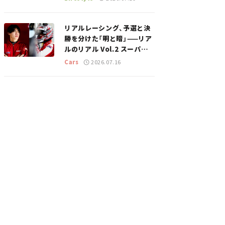
のスポットを紹介【道の駅マ
ニアの推し駅ガイド】vol.15
リアルレーシング、予選と決
勝を分けた「明と暗」——リア
ルのリアル Vol.2 スーパー
GT 2026開幕戦 岡山国際サ
Cars
2026.07.16
ーキット