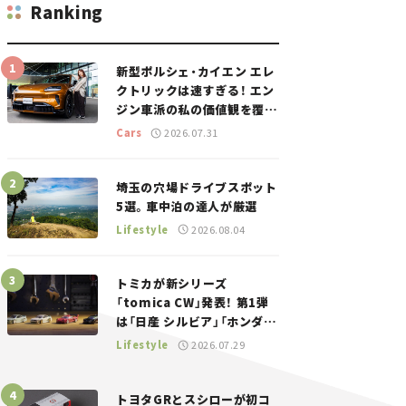
Ranking
新型ポルシェ・カイエン エレ
クトリックは速すぎる！ エン
ジン車派の私の価値観を覆し
た、新しいポルシェの走り。
Cars
2026.07.31
埼玉の穴場ドライブスポット
5選。車中泊の達人が厳選
Lifestyle
2026.08.04
トミカが新シリーズ
「tomica CW」発表！ 第1弾
は「日産 シルビア」「ホンダ
NSX」が登場。世界が注目す
Lifestyle
2026.07.29
る“JDM”に焦点【クルマとホ
ビー】
トヨタGRとスシローが初コ