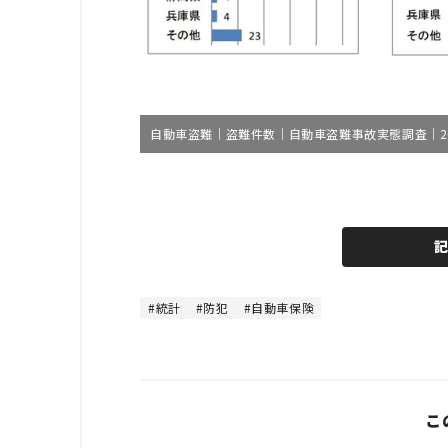
自動車盗難｜盗難件数｜自動車盗難事故実態調査｜2
L
o
/
U
a
n
d
m
e
u
d
t
:
e
4
4
統計
防犯
自動車保険
.
4
4
%
こ