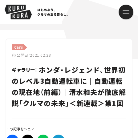
はじめよう、
クルマのある暮らし。
カテゴリ
Cars
Cars
公開日：2021.02.28
ホンダ・レジェンド、世界初
Lifestyle
ギャラリー：
のレベル3自動運転車に｜自動運転
Traffic
の現在地（前編）｜清水和夫が徹底解
Special
説「クルマの未来」＜新連載＞第1回
Series
Campaign
この記事をシェア
人気のハッシュタグ