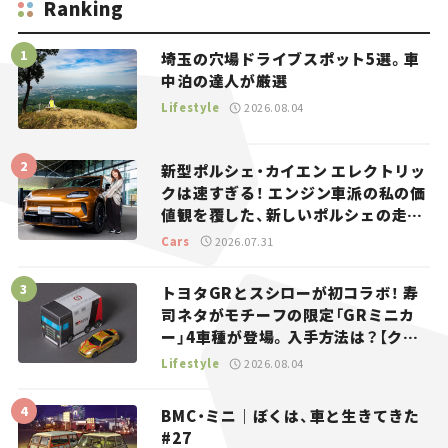
Ranking
埼玉の穴場ドライブスポット5選。車
中泊の達人が厳選
Lifestyle
2026.08.04
新型ポルシェ・カイエン エレクトリッ
クは速すぎる！ エンジン車派の私の価
値観を覆した、新しいポルシェの走
り。
Cars
2026.07.31
トヨタGRとスシローが初コラボ！ 寿
司ネタがモチーフの限定「GRミニカ
ー」4車種が登場。入手方法は？【クル
マとホビー】
Lifestyle
2026.08.04
BMC・ミニ｜ぼくは、車と生きてきた
#27