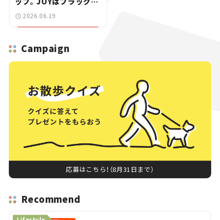
ップ。JOYはブラックス
タイル追加【新車ニュー
2026.06.19
ス】
Campaign
応募はこちら！（8月31日まで）
Recommend
Lifestyle