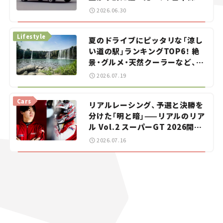
をお手伝い――ちょっとイケてるマ
2026.06.30
イカー選び #02
Lifestyle
夏のドライブにピッタリな「涼し
い道の駅」ランキングTOP6！ 絶
景・グルメ・天然クーラーなど、避
暑におすすめのスポットを紹介
2026.07.19
【道の駅マニアの推し駅ガイド】
vol.15
Cars
リアルレーシング、予選と決勝を
分けた「明と暗」——リアルのリア
ル Vol.2 スーパーGT 2026開幕
戦 岡山国際サーキット
2026.07.16