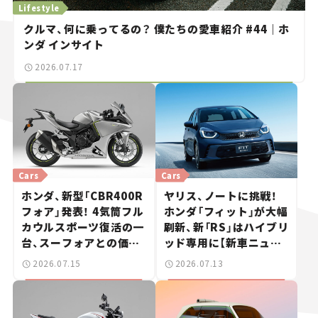
Lifestyle
クルマ、何に乗ってるの？ 僕たちの愛車紹介 #44｜ホ
ンダ インサイト
2026.07.17
Cars
Cars
ホンダ、新型「CBR400R
ヤリス、ノートに挑戦！
フォア」発表！ 4気筒フル
ホンダ「フィット」が大幅
カウルスポーツ復活の一
刷新、新「RS」はハイブリ
台、スーフォアとの価格
ッド専用に【新車ニュー
差は20万円【新車ニュー
ス】
2026.07.15
2026.07.13
ス】