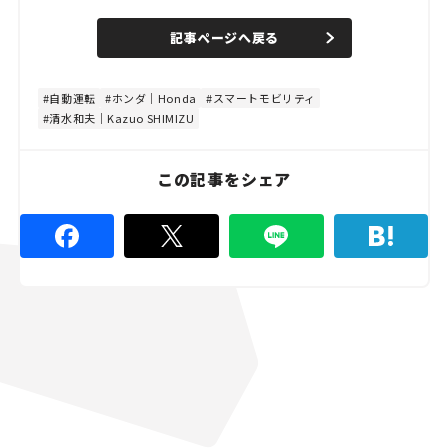
/
U
a
n
d
記事ページへ戻る
m
e
u
d
t
:
e
4
8
自動運転
ホンダ｜Honda
スマートモビリティ
.
清水和夫｜Kazuo SHIMIZU
8
9
%
この記事をシェア