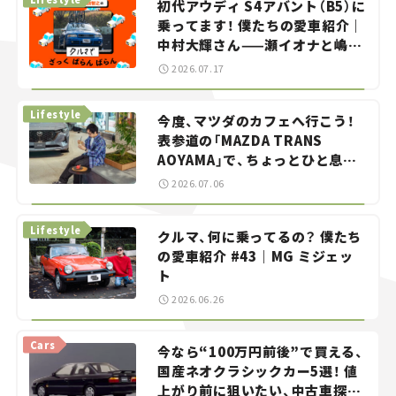
初代アウディ S4アバント（B5）に
乗ってます！ 僕たちの愛車紹介｜
中村大輝さん——瀬イオナと嶋田
智之の「クルマでざっくばらんば
2026.07.17
らん！」＃20
Lifestyle
今度、マツダのカフェへ行こう！
表参道の「MAZDA TRANS
AOYAMA」で、ちょっとひと息。
——連載｜CCGとクルマでどうす
2026.07.06
る？＜第13回＞
Lifestyle
クルマ、何に乗ってるの？ 僕たち
の愛車紹介 #43｜MG ミジェッ
ト
2026.06.26
Cars
今なら“100万円前後”で買える、
国産ネオクラシックカー5選！ 値
上がり前に狙いたい、中古車探し