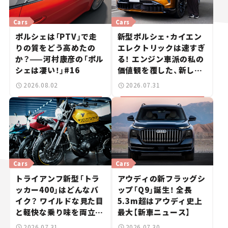
Cars
Cars
ポルシェは「PTV」で走
新型ポルシェ・カイエン
りの質をどう高めたの
エレクトリックは速すぎ
か？——河村康彦の「ポル
る！ エンジン車派の私の
シェは凄い！」#16
価値観を覆した、新しい
ポルシェの走り。
2026.08.02
2026.07.31
Cars
Cars
トライアンフ新型「トラ
アウディの新フラッグシ
ッカー400」はどんなバ
ップ「Q9」誕生！ 全長
イク？ ワイルドな見た目
5.3m超はアウディ史上
と軽快な乗り味を両立し
最大【新車ニュース】
た400ccフラットトラッ
2026.07.31
2026.07.30