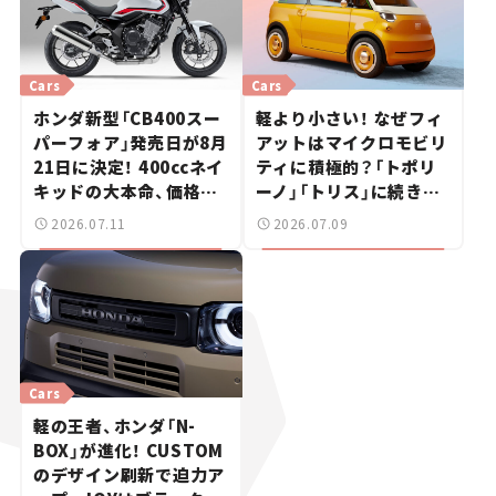
Cars
Cars
ホンダ新型「CB400スー
軽より小さい！ なぜフィ
パーフォア」発売日が8月
アットはマイクロモビリ
21日に決定！ 400ccネイ
ティに積極的？「トポリ
キッドの大本命、価格は
ーノ」「トリス」に続きコ
100万円切りの99万
ンセプトカー「ムルティ
2026.07.11
2026.07.09
8800円【新車ニュース】
プリーナ」を発表。
Cars
軽の王者、ホンダ「N-
BOX」が進化！ CUSTOM
のデザイン刷新で迫力ア