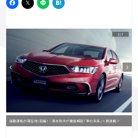
スズキ ジムニー｜Suzuki Jimny
スズキ｜Suzuki
マツダ｜Mazda
マツダ ロードスター｜Mazda Roadster
3/7
自動運転の現在地（前編）｜清水和夫が徹底解説「車の未来」＜新連載＞
L
o