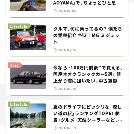
AOYAMA」で、ちょっとひと息。
——連載｜CCGとクルマでどうす
2026.07.06
る？＜第13回＞
Lifestyle
クルマ、何に乗ってるの？ 僕たち
の愛車紹介 #43｜MG ミジェッ
ト
2026.06.26
Cars
今なら“100万円前後”で買える、
国産ネオクラシックカー5選！ 値
上がり前に狙いたい、中古車探し
をお手伝い――ちょっとイケてるマ
2026.06.30
イカー選び #02
Lifestyle
夏のドライブにピッタリな「涼し
い道の駅」ランキングTOP6！ 絶
景・グルメ・天然クーラーなど、避
暑におすすめのスポットを紹介
2026.07.19
【道の駅マニアの推し駅ガイド】