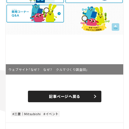
ウェブサイト「なぜ？ なぜ？ クルマづくり調査団」
L
o
/
U
a
n
d
記事ページへ戻る
m
e
u
d
t
:
e
4
4
三菱｜Mitsubishi
イベント
.
4
4