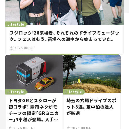
Lifestyle
フジロック'26来場者、それぞれのドライブミュージッ
ク。フェスはもう、苗場への道中から始まっていた。
2026.08.08
Lifestyle
Lifestyle
トヨタGRとスシローが
埼玉の穴場ドライブスポ
初コラボ！ 寿司ネタがモ
ット5選。車中泊の達人
チーフの限定「GRミニカ
が厳選
ー」4車種が登場。入手方
法は？【クルマとホビー】
2026.08.04
2026.08.04