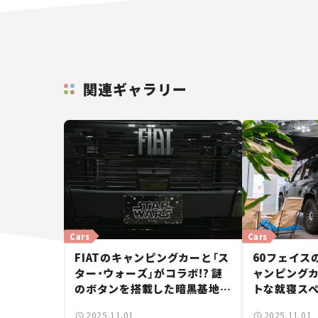
関連ギャラリー
Cars
Cars
FIATのキャンピングカーと「ス
60フェイス
ター・ウォーズ」がコラボ!? 謎
ャンピングカ
のボタンを搭載した暗黒基地で
トな就寝ス
アウトドアに出かけよう【ジャ
したカッコ
2025.11.01
2025.11.01