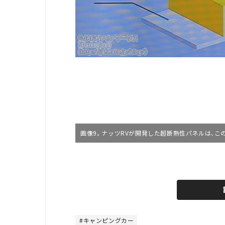
画像9。ナッツRVが開発した超断熱性パネルは、こ
L
o
/
U
a
n
d
m
e
u
d
t
:
e
4
4
キャンピングカー
.