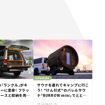
Lifestyle
の「ランクル」がキ
サウナを連れてキャンプに行こ
ーに変身！ フラッ
う！ “けん引式”のバレルサウ
ペースと収納を完備
ナ「BURROW mini」でととの
いい“大人の秘密基
い体験。
2024.07.25