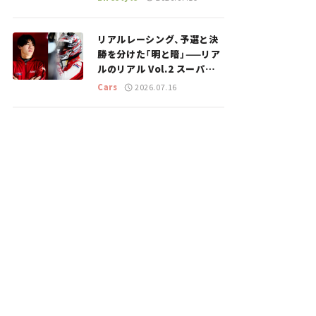
のスポットを紹介【道の駅マ
ニアの推し駅ガイド】vol.15
リアルレーシング、予選と決
勝を分けた「明と暗」——リア
ルのリアル Vol.2 スーパー
GT 2026開幕戦 岡山国際サ
Cars
2026.07.16
ーキット