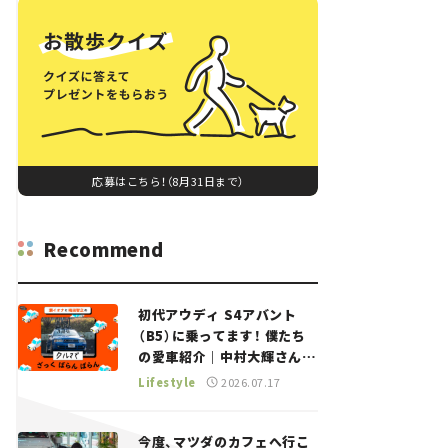
応募はこちら！（8月31日まで）
Recommend
初代アウディ S4アバント
（B5）に乗ってます！ 僕たち
の愛車紹介｜中村大輝さん
——瀬イオナと嶋田智之の
Lifestyle
2026.07.17
「クルマでざっくばらんばら
ん！」＃20
今度、マツダのカフェへ行こ