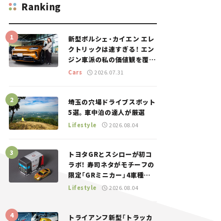
Ranking
新型ポルシェ・カイエン エレ
クトリックは速すぎる！ エン
ジン車派の私の価値観を覆し
た、新しいポルシェの走り。
Cars
2026.07.31
埼玉の穴場ドライブスポット
5選。車中泊の達人が厳選
Lifestyle
2026.08.04
トヨタGRとスシローが初コ
ラボ！ 寿司ネタがモチーフの
限定「GRミニカー」4車種が
登場。入手方法は？【クルマ
Lifestyle
2026.08.04
とホビー】
トライアンフ新型「トラッカ