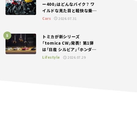
ー400」はどんなバイク？ ワ
イルドな見た目と軽快な乗り
味を両立した400ccフラット
Cars
2026.07.31
トラッカー【試乗レビュー】
トミカが新シリーズ
「tomica CW」発表！ 第1弾
は「日産 シルビア」「ホンダ
NSX」が登場。世界が注目す
Lifestyle
2026.07.29
る“JDM”に焦点【クルマとホ
ビー】