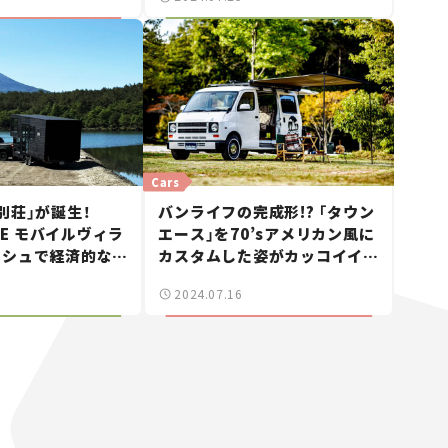
ンモビリティショ
Cars
別荘」が誕生！
バンライフの完成形!? 「タウン
URE モバイルヴィラ
エース」を70’sアメリカン風に
ッシュで経済的な別
カスタムした姿がカッコイイ
【憧れのキャンピングカー
2024.07.16
vol.2】