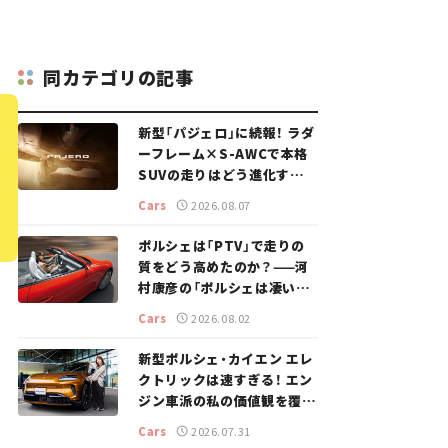
同カテゴリの記事
新型「パジェロ」に続報！ ラダ
ーフレーム×S-AWCで本格
SUVの走りはどう進化する？
【新車ニュース】
Cars
2026.08.07
ポルシェは「PTV」で走りの
質をどう高めたのか？——河
村康彦の「ポルシェは凄い！」
#16
Cars
2026.08.02
新型ポルシェ・カイエン エレ
クトリックは速すぎる！ エン
ジン車派の私の価値観を覆し
た、新しいポルシェの走り。
Cars
2026.07.31