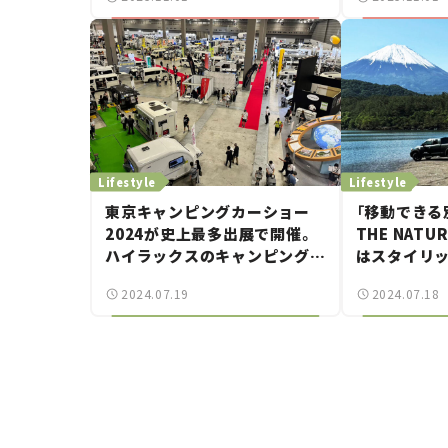
パンモビリティショー2025】
地”【ジャパ
ー2025】
Lifestyle
Lifestyle
東京キャンピングカーショー
「移動できる
2024が史上最多出展で開催。
THE NAT
ハイラックスのキャンピングカ
はスタイリ
ー初公開も！
荘スタイル？
2024.07.19
2024.07.18