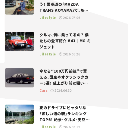
う！ 表参道の「MAZDA
TRANS AOYAMA」で、ちょ
っとひと息。——連載｜CCG
Lifestyle
2026.07.06
とクルマでどうする？＜第13
回＞
クルマ、何に乗ってるの？ 僕
たちの愛車紹介 #43｜MG ミ
ジェット
Lifestyle
2026.06.26
今なら“100万円前後”で買
える、国産ネオクラシックカ
ー5選！ 値上がり前に狙いた
い、中古車探しをお手伝い――ち
Cars
2026.06.30
ょっとイケてるマイカー選び
#02
夏のドライブにピッタリな
「涼しい道の駅」ランキング
TOP6！ 絶景・グルメ・天然ク
ーラーなど、避暑におすすめ
Lifestyle
2026.07.19