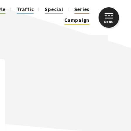
yle
Traffic
Special
Series
Campaign
MENU
CLOSE
人気のハッシュタグ
スズキ ジムニー｜Suzuki Jimny
スズキ｜Suzuki
マツダ｜Mazda
マツダ ロードスター｜Mazda Roadster