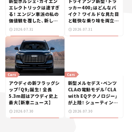
新型ポルシェ・カイエン
トライアンフ新型「トラ
エレクトリックは速すぎ
ッカー400」はどんなバ
る！ エンジン車派の私の
イク？ ワイルドな見た目
価値観を覆した、新しい
と軽快な乗り味を両立し
ポルシェの走り。
た400ccフラットトラッ
2026.07.31
2026.07.31
カー【試乗レビュー】
Cars
Cars
アウディの新フラッグシ
新型メルセデス・ベンツ
ップ「Q9」誕生！ 全長
CLAの電動モデル「CLA
5.3m超はアウディ史上
with EQテクノロジー」
最大【新車ニュース】
が上陸！ シューティング
ブレークも発売【新車ニ
2026.07.30
2026.07.30
ュース】