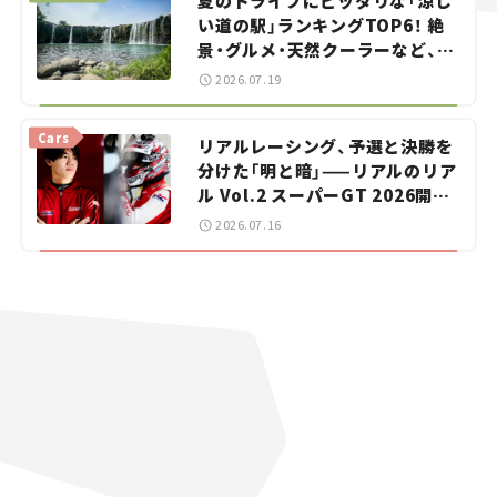
夏のドライブにピッタリな「涼し
い道の駅」ランキングTOP6！ 絶
景・グルメ・天然クーラーなど、避
暑におすすめのスポットを紹介
2026.07.19
【道の駅マニアの推し駅ガイド】
vol.15
Cars
リアルレーシング、予選と決勝を
分けた「明と暗」——リアルのリア
ル Vol.2 スーパーGT 2026開幕
戦 岡山国際サーキット
2026.07.16