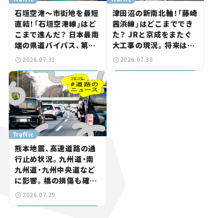
石垣空港～市街地を最短
津田沼の新南北軸！「藤崎
直結！「石垣空港線」はど
茜浜線」はどこまででき
こまで進んだ？ 日本最南
た？ JRと京成をまたぐ
端の県道バイパス、第2
大工事の現況。将来は
工区も延伸開通 【いま気
「習志野～鎌ケ谷」を最短
2026.07.31
2026.07.30
になる道路計画】
直結【いま気になる道路
計画】
Traffic
熊本地震、高速道路の通
行止め状況。九州道・南
九州道・九州中央道など
に影響。橋の損傷も確認
【道路のニュース】
2026.07.29