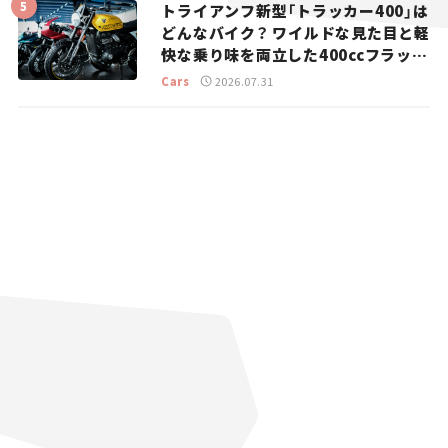
トライアンフ新型「トラッカー400」は
どんなバイク？ ワイルドな見た目と軽
快な乗り味を両立した400ccフラット
トラッカー【試乗レビュー】
Cars
2026.07.31