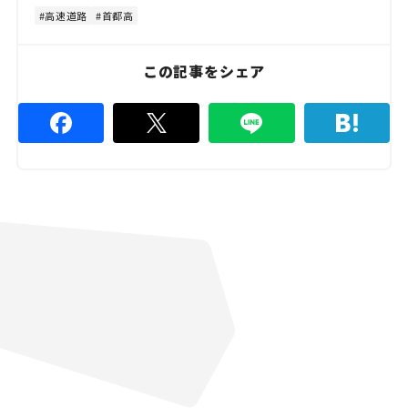
4
8
高速道路
首都高
.
8
9
%
この記事をシェア