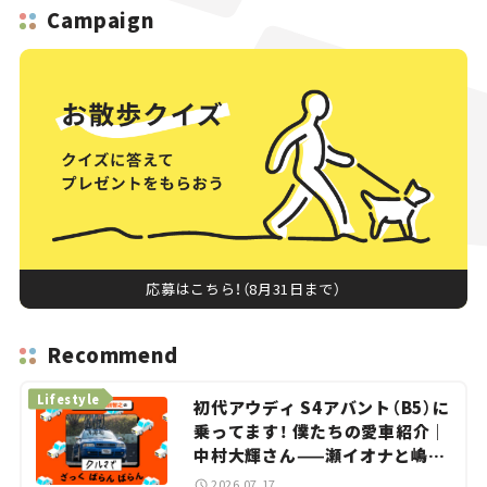
Campaign
応募はこちら！（8月31日まで）
Recommend
Lifestyle
初代アウディ S4アバント（B5）に
乗ってます！ 僕たちの愛車紹介｜
中村大輝さん——瀬イオナと嶋田
智之の「クルマでざっくばらんば
2026.07.17