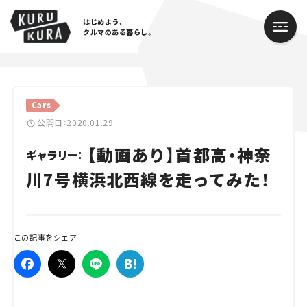
はじめよう、
クルマのある暮らし。
カテゴリ
Cars
Cars
公開日：2020.01.29
【動画あり】首都高・神奈
Lifestyle
ギャラリー：
川7号横浜北西線を走ってみた！
Traffic
Special
この記事をシェア
Series
Campaign
人気のハッシュタグ