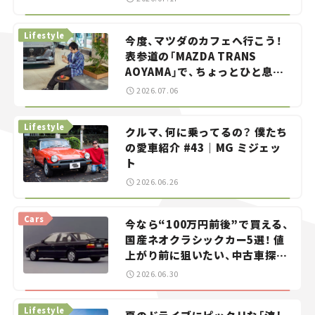
らん！」＃20
Lifestyle
今度、マツダのカフェへ行こう！
表参道の「MAZDA TRANS
AOYAMA」で、ちょっとひと息。
——連載｜CCGとクルマでどうす
2026.07.06
る？＜第13回＞
Lifestyle
クルマ、何に乗ってるの？ 僕たち
の愛車紹介 #43｜MG ミジェッ
ト
2026.06.26
Cars
今なら“100万円前後”で買える、
国産ネオクラシックカー5選！ 値
上がり前に狙いたい、中古車探し
をお手伝い――ちょっとイケてるマ
2026.06.30
イカー選び #02
Lifestyle