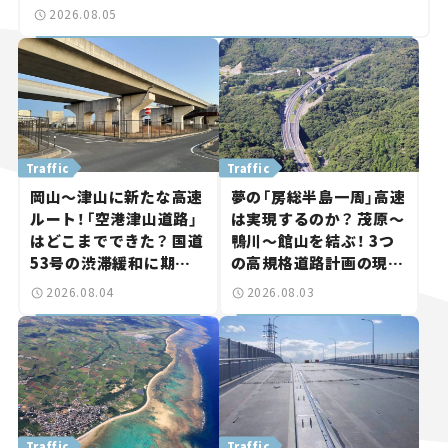
2026.08.05
Traffic
Traffic
岡山～津山に新たな高速
夢の「房総半島一周」高速
ルート！「空港津山道路」
は実現するのか？ 茂原～
はどこまでできた？ 国道
鴨川～館山を結ぶ！ 3つ
53号の渋滞緩和に期待。
の高規格道路計画の現
岡山市側でも動きが【い
状。「館山鴨川道路」で検
2026.08.04
2026.08.03
ま気になる道路計画】
討進む【いま気になる道
路計画】
Traffic
Traffic