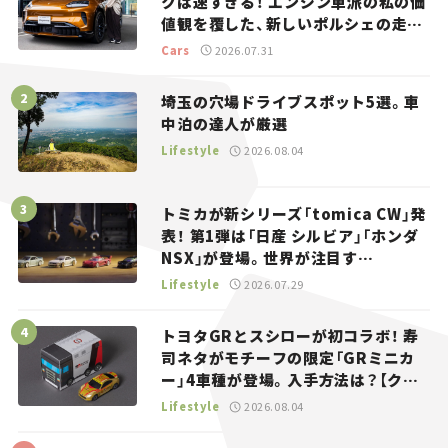
クは速すぎる！ エンジン車派の私の価
値観を覆した、新しいポルシェの走
り。
Cars
2026.07.31
埼玉の穴場ドライブスポット5選。車
中泊の達人が厳選
Lifestyle
2026.08.04
トミカが新シリーズ「tomica CW」発
表！ 第1弾は「日産 シルビア」「ホンダ
NSX」が登場。世界が注目す
る“JDM”に焦点【クルマとホビー】
Lifestyle
2026.07.29
トヨタGRとスシローが初コラボ！ 寿
司ネタがモチーフの限定「GRミニカ
ー」4車種が登場。入手方法は？【クル
マとホビー】
Lifestyle
2026.08.04