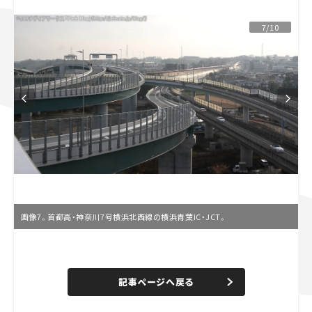
スズキ ジムニー｜Suzuki Jimny
スズキ｜Suzuki
7/10
マツダ｜Mazda
マツダ ロードスター｜Mazda Roadster
画像7。首都高・神奈川7号横浜北西線の横浜青葉IC・JCT。
L
o
/
U
a
n
d
記事ページへ戻る
m
e
u
d
t
:
e