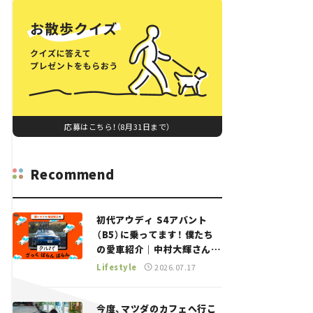
応募はこちら！（8月31日まで）
Recommend
初代アウディ S4アバント
（B5）に乗ってます！ 僕たち
の愛車紹介｜中村大輝さん
——瀬イオナと嶋田智之の
Lifestyle
2026.07.17
「クルマでざっくばらんばら
ん！」＃20
今度、マツダのカフェへ行こ