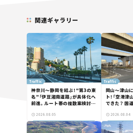
関連ギャラリー
Traffic
Traffic
神奈川～静岡を結ぶ！“第3の東
岡山～津山
名”「伊豆湘南道路」が具体化へ
ト！「空港津
前進。ルート帯の複数案検討
できた？ 国
へ。熱海まで信号ゼロが実現？
に期待。岡
2026.08.05
2026.08.04
【いま気になる道路計画】
【いま気にな