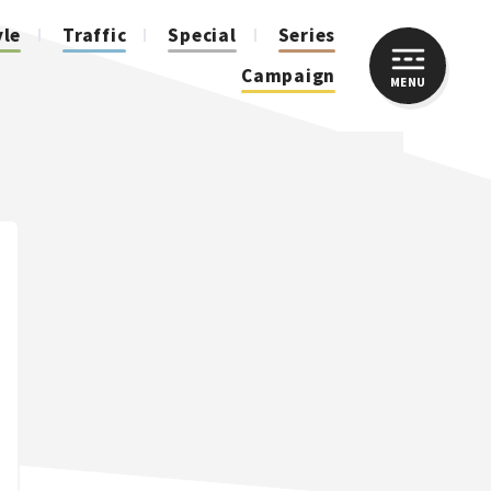
yle
Traffic
Special
Series
Campaign
MENU
CLOSE
人気のハッシュタグ
スズキ ジムニー｜Suzuki Jimny
スズキ｜Suzuki
マツダ｜Mazda
マツダ ロードスター｜Mazda Roadster