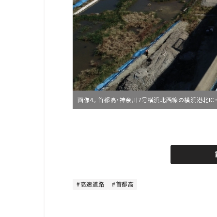
画像4。首都高・神奈川7号横浜北西線の横浜港北IC
L
o
/
U
a
n
d
m
e
u
d
t
:
e
4
8
高速道路
首都高
.
8
9
%