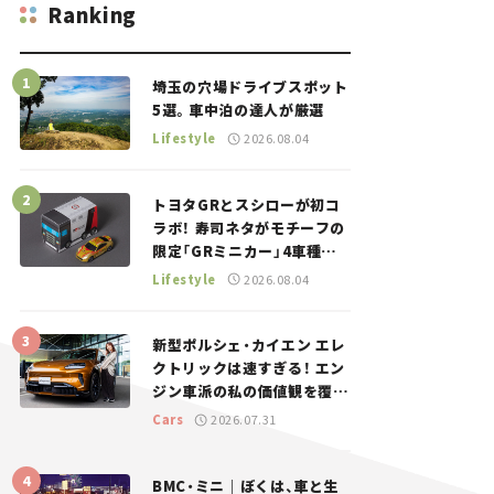
Ranking
埼玉の穴場ドライブスポット
5選。車中泊の達人が厳選
Lifestyle
2026.08.04
トヨタGRとスシローが初コ
ラボ！ 寿司ネタがモチーフの
限定「GRミニカー」4車種が
登場。入手方法は？【クルマ
Lifestyle
2026.08.04
とホビー】
新型ポルシェ・カイエン エレ
クトリックは速すぎる！ エン
ジン車派の私の価値観を覆し
た、新しいポルシェの走り。
Cars
2026.07.31
BMC・ミニ｜ぼくは、車と生