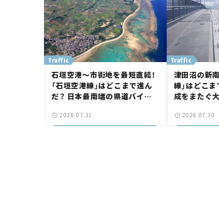
Traffic
Traffic
石垣空港～市街地を最短直結！
津田沼の新南
「石垣空港線」はどこまで進ん
線」はどこま
だ？ 日本最南端の県道バイパ
成をまたぐ
ス、第2工区も延伸開通 【いま
は「習志野～
2026.07.31
2026.07.30
気になる道路計画】
結【いま気に