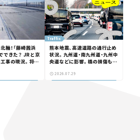
Traffic
北軸！「藤崎茜浜
熊本地震、高速道路の通行止め
でできた？ JRと京
状況。九州道・南九州道・九州中
大工事の現況。将来
央道などに影響。橋の損傷も確
鎌ケ谷」を最短直
認【道路のニュース】
2026.07.29
なる道路計画】