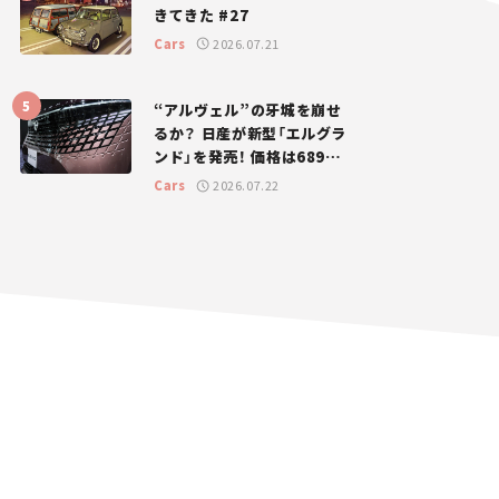
きてきた #27
Cars
2026.07.21
“アルヴェル”の牙城を崩せ
るか？ 日産が新型「エルグラ
ンド」を発売！ 価格は689万
円から【新車ニュース】
Cars
2026.07.22