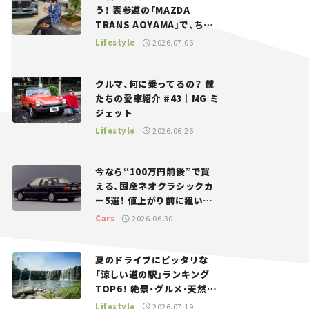
う！ 表参道の「MAZDA
TRANS AOYAMA」で、ちょ
っとひと息。——連載｜CCG
Lifestyle
2026.07.06
とクルマでどうする？＜第13
回＞
クルマ、何に乗ってるの？ 僕
たちの愛車紹介 #43｜MG ミ
ジェット
Lifestyle
2026.06.26
今なら“100万円前後”で買
える、国産ネオクラシックカ
ー5選！ 値上がり前に狙いた
い、中古車探しをお手伝い――ち
Cars
2026.06.30
ょっとイケてるマイカー選び
#02
夏のドライブにピッタリな
「涼しい道の駅」ランキング
TOP6！ 絶景・グルメ・天然ク
ーラーなど、避暑におすすめ
Lifestyle
2026.07.19