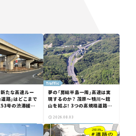
Traffic
に新たな高速ルー
夢の「房総半島一周」高速は実
山道路」はどこまで
現するのか？ 茂原～鴨川～館
道53号の渋滞緩和
山を結ぶ！ 3つの高規格道路計
山市側でも動きが
画の現状。「館山鴨川道路」で検
2026.08.03
る道路計画】
討進む【いま気になる道路計
画】