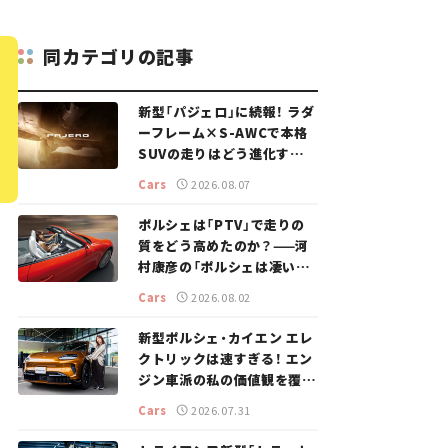
同カテゴリの記事
新型「パジェロ」に続報！ ラダ
ーフレーム×S-AWCで本格
SUVの走りはどう進化する？
【新車ニュース】
Cars
2026.08.07
ポルシェは「PTV」で走りの
質をどう高めたのか？——河
村康彦の「ポルシェは凄い！」
#16
Cars
2026.08.02
新型ポルシェ・カイエン エレ
クトリックは速すぎる！ エン
ジン車派の私の価値観を覆し
た、新しいポルシェの走り。
Cars
2026.07.31