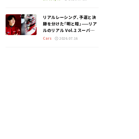
のスポットを紹介【道の駅マ
ニアの推し駅ガイド】vol.15
リアルレーシング、予選と決
勝を分けた「明と暗」——リア
ルのリアル Vol.2 スーパー
GT 2026開幕戦 岡山国際サ
Cars
2026.07.16
ーキット