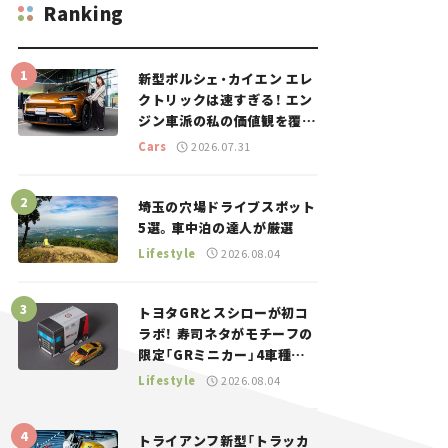
Ranking
新型ポルシェ・カイエン エレ
クトリックは速すぎる！ エン
ジン車派の私の価値観を覆し
た、新しいポルシェの走り。
Cars
2026.07.31
埼玉の穴場ドライブスポット
5選。車中泊の達人が厳選
Lifestyle
2026.08.04
トヨタGRとスシローが初コ
ラボ！ 寿司ネタがモチーフの
限定「GRミニカー」4車種が
登場。入手方法は？【クルマ
Lifestyle
2026.08.04
とホビー】
トライアンフ新型「トラッカ