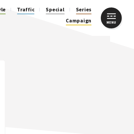
yle
Traffic
Special
Series
Campaign
MENU
CLOSE
人気のハッシュタグ
スズキ ジムニー｜Suzuki Jimny
スズキ｜Suzuki
マツダ｜Mazda
マツダ ロードスター｜Mazda Roadster