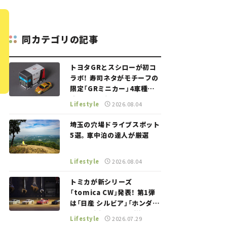
同カテゴリの記事
トヨタGRとスシローが初コ
ラボ！ 寿司ネタがモチーフの
限定「GRミニカー」4車種が
登場。入手方法は？【クルマ
Lifestyle
2026.08.04
とホビー】
埼玉の穴場ドライブスポット
5選。車中泊の達人が厳選
Lifestyle
2026.08.04
トミカが新シリーズ
「tomica CW」発表！ 第1弾
は「日産 シルビア」「ホンダ
NSX」が登場。世界が注目す
Lifestyle
2026.07.29
る“JDM"に焦点【クルマとホ