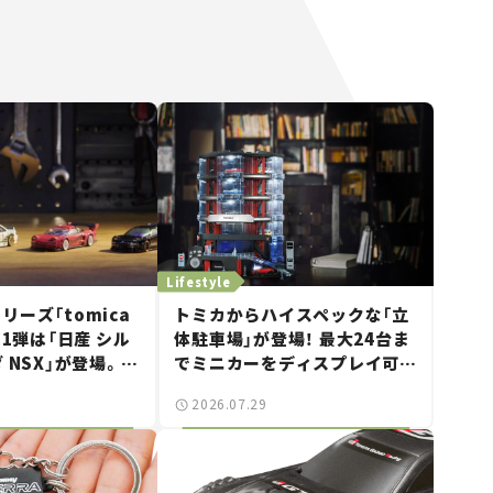
Lifestyle
ーズ「tomica
トミカからハイスペックな「立
第1弾は「日産 シル
体駐車場」が登場！ 最大24台ま
 NSX」が登場。世
でミニカーをディスプレイ可
“JDM"に焦点
能、特別な「日産 GT-R
2026.07.29
ビー】
NISMO」も付属【クルマとホビ
ー】