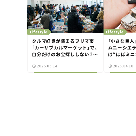
Lifestyle
Lifestyle
クルマ好きが集まるフリマ市
「小さな巨人
「カーサブカルマーケット」で、
ムニーシエ
自分だけのお宝探ししない？
は“ほぼミニ
――YOKOHAMA Car Sessionお
った。リアル
2026.05.14
2026.04.10
気に入りのスポット巡り