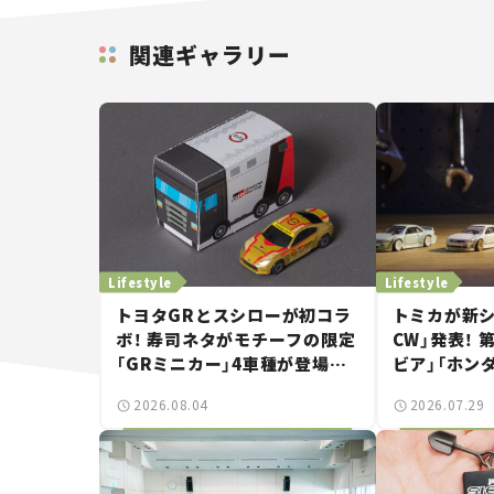
関連ギャラリー
Lifestyle
Lifestyle
トヨタGRとスシローが初コラ
トミカが新シリ
ボ！ 寿司ネタがモチーフの限定
CW」発表！ 
「GRミニカー」4車種が登場。
ビア」「ホンダ
入手方法は？【クルマとホビー】
界が注目する
2026.08.04
2026.07.29
【クルマとホ