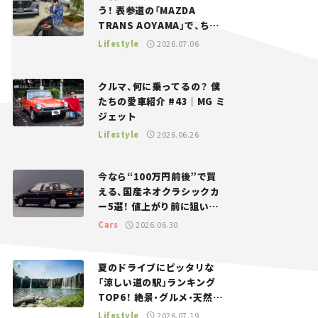
う！ 表参道の「MAZDA
TRANS AOYAMA」で、ちょ
っとひと息。——連載｜CCG
Lifestyle
2026.07.06
とクルマでどうする？＜第13
回＞
クルマ、何に乗ってるの？ 僕
たちの愛車紹介 #43｜MG ミ
ジェット
Lifestyle
2026.06.26
今なら“100万円前後”で買
える、国産ネオクラシックカ
ー5選！ 値上がり前に狙いた
い、中古車探しをお手伝い――ち
Cars
2026.06.30
ょっとイケてるマイカー選び
#02
夏のドライブにピッタリな
「涼しい道の駅」ランキング
TOP6！ 絶景・グルメ・天然ク
ーラーなど、避暑におすすめ
Lifestyle
2026.07.19