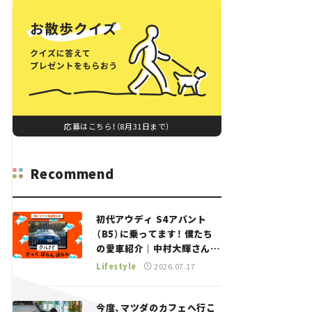
応募はこちら！（8月31日まで）
Recommend
初代アウディ S4アバント
（B5）に乗ってます！ 僕たち
の愛車紹介｜中村大輝さん
——瀬イオナと嶋田智之の
Lifestyle
2026.07.17
「クルマでざっくばらんばら
ん！」＃20
今度、マツダのカフェへ行こ