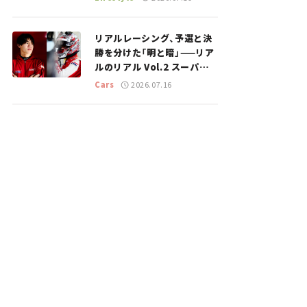
のスポットを紹介【道の駅マ
ニアの推し駅ガイド】vol.15
リアルレーシング、予選と決
勝を分けた「明と暗」——リア
ルのリアル Vol.2 スーパー
GT 2026開幕戦 岡山国際サ
Cars
2026.07.16
ーキット