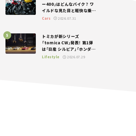
ー400」はどんなバイク？ ワ
イルドな見た目と軽快な乗り
味を両立した400ccフラット
Cars
2026.07.31
トラッカー【試乗レビュー】
トミカが新シリーズ
「tomica CW」発表！ 第1弾
は「日産 シルビア」「ホンダ
NSX」が登場。世界が注目す
Lifestyle
2026.07.29
る“JDM”に焦点【クルマとホ
ビー】