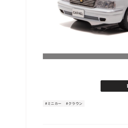
L
o
/
U
a
n
d
m
e
u
d
t
:
e
4
4
ミニカー
クラウン
.
4
4
%