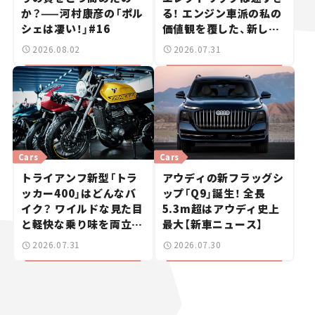
か？——河村康彦の「ポル
る！ エンジン車派の私の
シェは凄い！」#16
価値観を覆した、新しい
ポルシェの走り。
2026.08.02
2026.07.31
Cars
Cars
トライアンフ新型「トラ
アウディの新フラッグシ
ッカー400」はどんなバ
ップ「Q9」誕生！ 全長
イク？ ワイルドな見た目
5.3m超はアウディ史上
と軽快な乗り味を両立し
最大【新車ニュース】
た400ccフラットトラッ
2026.07.31
2026.07.30
カー【試乗レビュー】