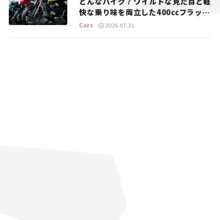
どんなバイク？ ワイルドな見た目と軽
快な乗り味を両立した400ccフラット
トラッカー【試乗レビュー】
Cars
2026.07.31