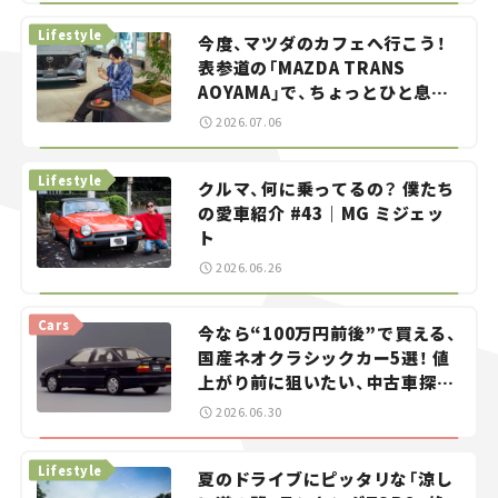
Lifestyle
今度、マツダのカフェへ行こう！
表参道の「MAZDA TRANS
AOYAMA」で、ちょっとひと息。
——連載｜CCGとクルマでどうす
2026.07.06
る？＜第13回＞
Lifestyle
クルマ、何に乗ってるの？ 僕たち
の愛車紹介 #43｜MG ミジェッ
ト
2026.06.26
Cars
今なら“100万円前後”で買える、
国産ネオクラシックカー5選！ 値
上がり前に狙いたい、中古車探し
をお手伝い――ちょっとイケてるマ
2026.06.30
イカー選び #02
Lifestyle
夏のドライブにピッタリな「涼し