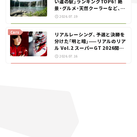
い道の駅」ランキングTOP6！ 絶
景・グルメ・天然クーラーなど、避
暑におすすめのスポットを紹介
2026.07.19
【道の駅マニアの推し駅ガイド】
vol.15
Cars
リアルレーシング、予選と決勝を
分けた「明と暗」——リアルのリア
ル Vol.2 スーパーGT 2026開幕
戦 岡山国際サーキット
2026.07.16