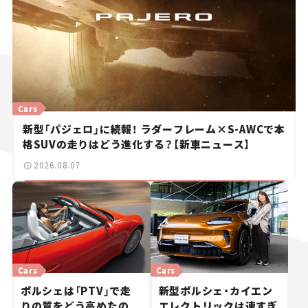
Cars
新型「パジェロ」に続報！ ラダーフレーム×S-AWCで本
格SUVの走りはどう進化する？【新車ニュース】
2026.08.07
Cars
Cars
ポルシェは「PTV」で走
新型ポルシェ・カイエン
りの質をどう高めたの
エレクトリックは速すぎ