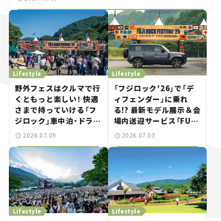
Lifestyle
Lifestyle
野外フェスはクルマで行
「フジロック’26」で「デ
くともっと楽しい！ 快適
ィフェンダー」に乗れ
さまで持っていける「フ
る!? 最新モデル展示＆会
ジロック」車中泊・ドライ
場内送迎サービス「FUJI
ブガイド。
ROCK go round」で冒
2026.07.09
2026.07.03
険気分を楽しもう。
Lifestyle
Lifestyle