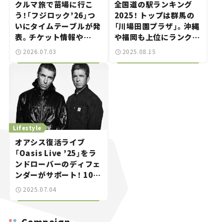
クルマ旅で苗場に行こ
全国道の駅ランキング
う！「フジロック’26」つ
2025！ トップは群馬の
いにタイムテーブルが発
「川場田園プラザ」。沖縄
表。チケット情報や
や福岡も上位にランクイ
GREEN STAGEの出演ア
ン。
2026.07.03
2025.08.15
ーティストをチェック。
Lifestyle
オアシス復活ライブ
「Oasis Live ’25」をラ
ンドローバーのディフェ
ンダーがサポート！ 10月
に日本公演も！
2025.07.04