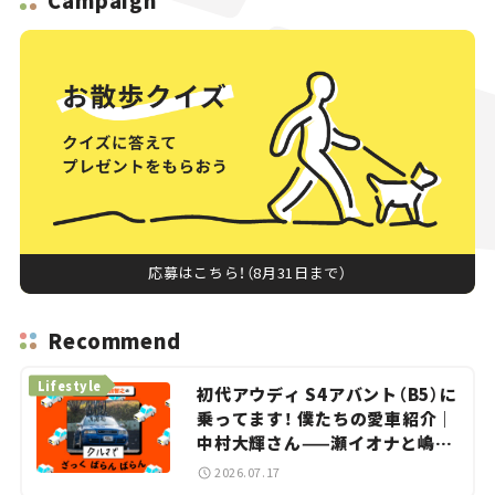
Campaign
応募はこちら！（8月31日まで）
Recommend
Lifestyle
初代アウディ S4アバント（B5）に
乗ってます！ 僕たちの愛車紹介｜
中村大輝さん——瀬イオナと嶋田
智之の「クルマでざっくばらんば
2026.07.17
らん！」＃20