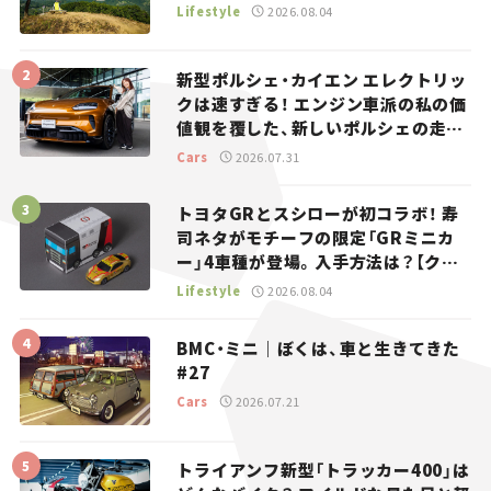
Lifestyle
2026.08.04
新型ポルシェ・カイエン エレクトリッ
クは速すぎる！ エンジン車派の私の価
値観を覆した、新しいポルシェの走
り。
Cars
2026.07.31
トヨタGRとスシローが初コラボ！ 寿
司ネタがモチーフの限定「GRミニカ
ー」4車種が登場。入手方法は？【クル
マとホビー】
Lifestyle
2026.08.04
BMC・ミニ｜ぼくは、車と生きてきた
#27
Cars
2026.07.21
トライアンフ新型「トラッカー400」は