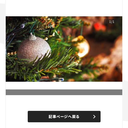
スズキ ジムニー｜Suzuki Jimny
スズキ｜Suzuki
マツダ｜Mazda
マツダ ロードスター｜Mazda Roadster
1/1
L
o
/
U
a
n
d
記事ページへ戻る
m
e
u
d
t
: