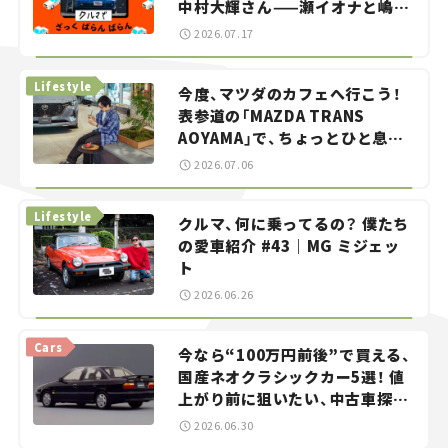
中村大輝さん——瀬イオナと嶋田
智之の「クルマでざっくばらんば
2026.07.17
らん！」＃20
Lifestyle
今度、マツダのカフェへ行こう！
表参道の「MAZDA TRANS
AOYAMA」で、ちょっとひと息。
——連載｜CCGとクルマでどうす
2026.07.06
る？＜第13回＞
Lifestyle
クルマ、何に乗ってるの？ 僕たち
の愛車紹介 #43｜MG ミジェッ
ト
2026.06.26
Cars
今なら“100万円前後”で買える、
国産ネオクラシックカー5選！ 値
上がり前に狙いたい、中古車探し
をお手伝い――ちょっとイケてるマ
2026.06.30
イカー選び #02