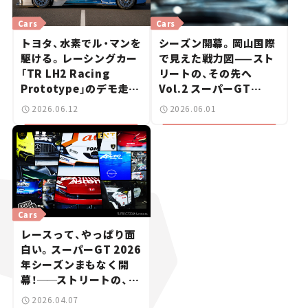
Cars
Cars
トヨタ、水素でル・マンを
シーズン開幕。岡山国際
駆ける。レーシングカー
で見えた戦力図——スト
「TR LH2 Racing
リートの、その先へ
Prototype」のデモ走行
Vol.2 スーパーGT
を初披露
2026開幕戦 岡山国際サ
2026.06.12
2026.06.01
ーキット
Cars
レースって、やっぱり面
白い。スーパーGT 2026
年シーズンまもなく開
幕！
──
ストリートの、そ
の先へ Vol. 1
2026.04.07