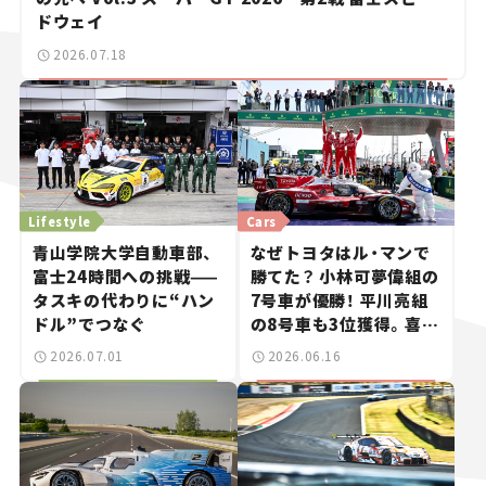
ドウェイ
2026.07.18
Lifestyle
Cars
青山学院大学自動車部、
なぜトヨタはル・マンで
富士24時間への挑戦——
勝てた？ 小林可夢偉組の
タスキの代わりに“ハン
7号車が優勝！ 平川亮組
ドル”でつなぐ
の8号車も3位獲得。喜び
のコメントとともに振り
2026.07.01
2026.06.16
返る