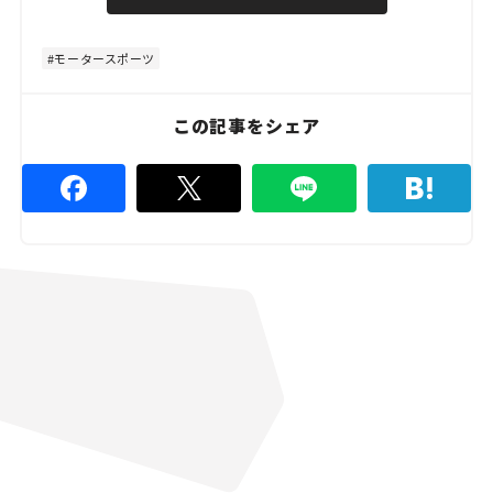
u
d
t
:
e
4
8
モータースポーツ
.
8
9
%
この記事をシェア