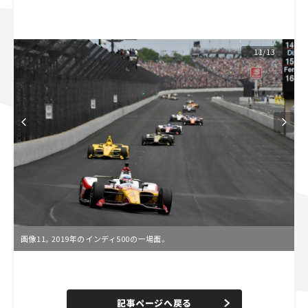
スズキ ジムニー｜Suzuki Jimny
スズキ｜Suzuki
マツダ｜Mazda
マツダ ロードスター｜Mazda Roadster
11/13
画像11。2019年のインディ500の一場面。
L
o
/
U
a
n
d
記事ページへ戻る
m
e