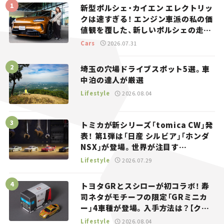
新型ポルシェ・カイエン エレクトリッ
クは速すぎる！ エンジン車派の私の価
値観を覆した、新しいポルシェの走
り。
Cars
2026.07.31
埼玉の穴場ドライブスポット5選。車
中泊の達人が厳選
Lifestyle
2026.08.04
トミカが新シリーズ「tomica CW」発
表！ 第1弾は「日産 シルビア」「ホンダ
NSX」が登場。世界が注目す
る“JDM”に焦点【クルマとホビー】
Lifestyle
2026.07.29
トヨタGRとスシローが初コラボ！ 寿
司ネタがモチーフの限定「GRミニカ
ー」4車種が登場。入手方法は？【クル
マとホビー】
Lifestyle
2026.08.04