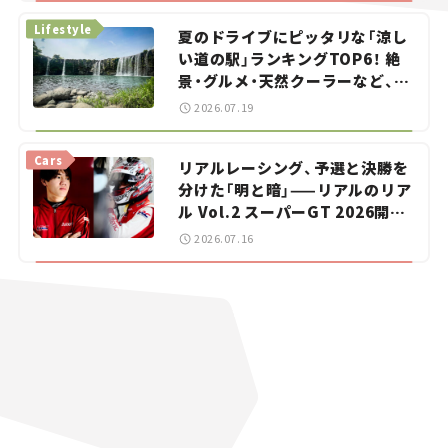
Lifestyle
夏のドライブにピッタリな「涼し
い道の駅」ランキングTOP6！ 絶
景・グルメ・天然クーラーなど、避
暑におすすめのスポットを紹介
2026.07.19
【道の駅マニアの推し駅ガイド】
vol.15
Cars
リアルレーシング、予選と決勝を
分けた「明と暗」——リアルのリア
ル Vol.2 スーパーGT 2026開幕
戦 岡山国際サーキット
2026.07.16