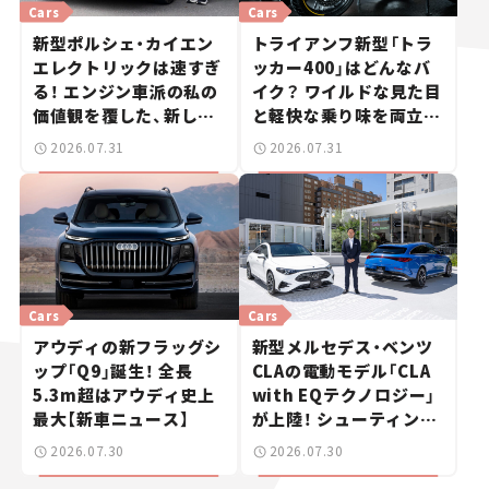
Cars
Cars
新型ポルシェ・カイエン
トライアンフ新型「トラ
エレクトリックは速すぎ
ッカー400」はどんなバ
る！ エンジン車派の私の
イク？ ワイルドな見た目
価値観を覆した、新しい
と軽快な乗り味を両立し
ポルシェの走り。
た400ccフラットトラッ
2026.07.31
2026.07.31
カー【試乗レビュー】
Cars
Cars
アウディの新フラッグシ
新型メルセデス・ベンツ
ップ「Q9」誕生！ 全長
CLAの電動モデル「CLA
5.3m超はアウディ史上
with EQテクノロジー」
最大【新車ニュース】
が上陸！ シューティング
ブレークも発売【新車ニ
2026.07.30
2026.07.30
ュース】