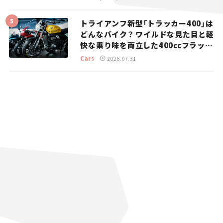
トライアンフ新型「トラッカー400」は
どんなバイク？ ワイルドな見た目と軽
快な乗り味を両立した400ccフラット
トラッカー【試乗レビュー】
Cars
2026.07.31