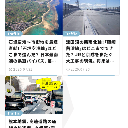
路計画】
Traffic
Traffic
石垣空港～市街地を最短
津田沼の新南北軸！「藤崎
直結！「石垣空港線」はど
茜浜線」はどこまででき
こまで進んだ？ 日本最南
た？ JRと京成をまたぐ
端の県道バイパス、第2
大工事の現況。将来は
工区も延伸開通 【いま気
「習志野～鎌ケ谷」を最短
2026.07.31
2026.07.30
になる道路計画】
直結【いま気になる道路
計画】
Traffic
熊本地震、高速道路の通
行止め状況。九州道・南