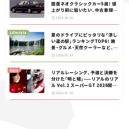
国産ネオクラシックカー5選！ 値
上がり前に狙いたい、中古車探し
をお手伝い――ちょっとイケてるマ
2026.06.30
イカー選び #02
Lifestyle
夏のドライブにピッタリな「涼し
い道の駅」ランキングTOP6！ 絶
景・グルメ・天然クーラーなど、避
暑におすすめのスポットを紹介
2026.07.19
【道の駅マニアの推し駅ガイド】
vol.15
Cars
リアルレーシング、予選と決勝を
分けた「明と暗」——リアルのリア
ル Vol.2 スーパーGT 2026開幕
戦 岡山国際サーキット
2026.07.16