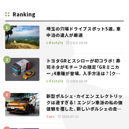
Ranking
埼玉の穴場ドライブスポット5選。車
中泊の達人が厳選
Lifestyle
2026.08.04
トヨタGRとスシローが初コラボ！ 寿
司ネタがモチーフの限定「GRミニカ
ー」4車種が登場。入手方法は？【クル
マとホビー】
Lifestyle
2026.08.04
新型ポルシェ・カイエン エレクトリッ
クは速すぎる！ エンジン車派の私の価
値観を覆した、新しいポルシェの走
り。
Cars
2026.07.31