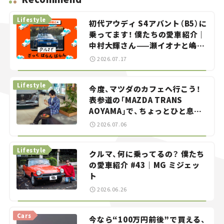
Lifestyle
初代アウディ S4アバント（B5）に
乗ってます！ 僕たちの愛車紹介｜
中村大輝さん——瀬イオナと嶋田
智之の「クルマでざっくばらんば
2026.07.17
らん！」＃20
Lifestyle
今度、マツダのカフェへ行こう！
表参道の「MAZDA TRANS
AOYAMA」で、ちょっとひと息。
——連載｜CCGとクルマでどうす
2026.07.06
る？＜第13回＞
Lifestyle
クルマ、何に乗ってるの？ 僕たち
の愛車紹介 #43｜MG ミジェッ
ト
2026.06.26
Cars
今なら“100万円前後”で買える、