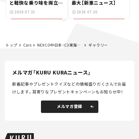
と軽快な乗り味を両立し
最大【新車ニュース】
た400ccフラットトラッ
2026.07.31
2026.07.30
カー【試乗レビュー】
トップ
Cars
NEXCO中日本・C3東海環状道の大野神戸IC～大垣西ICが開通
ギャラリー
メルマガ「KURU KURAニュース」
新着記事やプレゼントクイズなどの情報盛りだくさんでお届
けします。
耳寄りなプレゼントキャンペーンもお知らせ中！
メルマガ登録