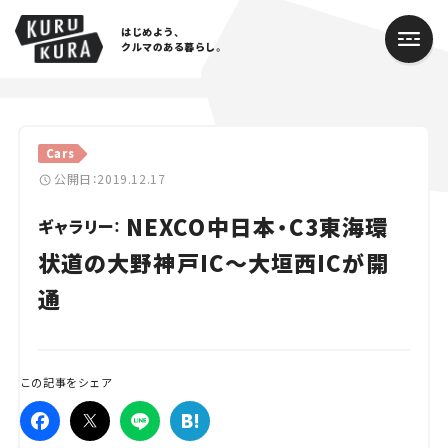
はじめよう、
クルマのある暮らし。
カテゴリ
Cars
Cars
公開日：2019.12.17
NEXCO中日本・C3東海環
Lifestyle
ギャラリー：
状道の大野神戸IC～大垣西ICが開
Traffic
通
Special
Series
この記事をシェア
Campaign
人気のハッシュタグ