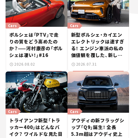
Cars
Cars
ポルシェは「PTV」で走
新型ポルシェ・カイエン
りの質をどう高めたの
エレクトリックは速すぎ
か？——河村康彦の「ポル
る！ エンジン車派の私の
シェは凄い！」#16
価値観を覆した、新しい
ポルシェの走り。
2026.08.02
2026.07.31
Cars
Cars
トライアンフ新型「トラ
アウディの新フラッグシ
ッカー400」はどんなバ
ップ「Q9」誕生！ 全長
イク？ ワイルドな見た目
5.3m超はアウディ史上