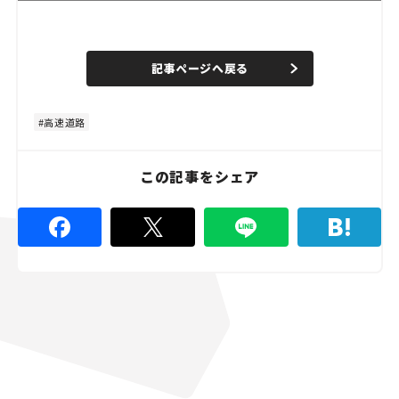
L
o
/
U
a
n
d
記事ページへ戻る
m
e
u
d
t
:
e
4
8
高速道路
.
8
9
%
この記事をシェア