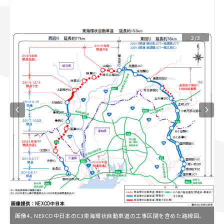
スズキ ジムニー｜Suzuki Jimny
スズキ｜Suzuki
マツダ｜Mazda
マツダ ロードスター｜Mazda Roadster
2/3
画像4。NEXCO中日本のC3東海環状自動車道の工事区間を含めた路線図。