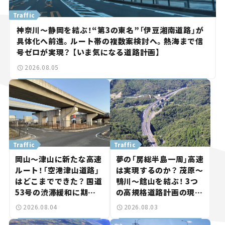
Traffic
神奈川～静岡を結ぶ！“第3の東名”「伊豆湘南道路」が
具体化へ前進。ルート帯の複数案検討へ。熱海まで信
号ゼロが実現？ 【いま気になる道路計画】
2026.08.05
Traffic
Traffic
岡山～津山に新たな高速
夢の「房総半島一周」高速
ルート！「空港津山道路」
は実現するのか？ 茂原～
はどこまでできた？ 国道
鴨川～館山を結ぶ！ 3つ
53号の渋滞緩和に期待。
の高規格道路計画の現
岡山市側でも動きが【い
状。「館山鴨川道路」で検
2026.08.04
2026.08.03
ま気になる道路計画】
討進む【いま気になる道