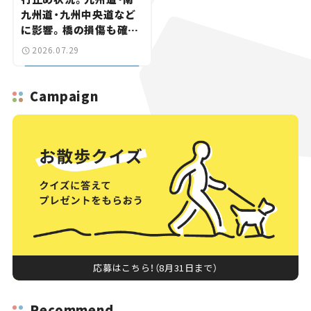
九州道・九州中央道など
に影響。橋の損傷も確認
【道路のニュース】
2026.07.29
Campaign
応募はこちら！（8月31日まで）
Recommend