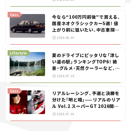
Cars
今なら“100万円前後”で買える、
国産ネオクラシックカー5選！ 値
上がり前に狙いたい、中古車探し
をお手伝い――ちょっとイケてるマ
2026.06.30
イカー選び #02
Lifestyle
夏のドライブにピッタリな「涼し
い道の駅」ランキングTOP6！ 絶
景・グルメ・天然クーラーなど、避
暑におすすめのスポットを紹介
2026.07.19
【道の駅マニアの推し駅ガイド】
vol.15
Cars
リアルレーシング、予選と決勝を
分けた「明と暗」——リアルのリア
ル Vol.2 スーパーGT 2026開幕
戦 岡山国際サーキット
2026.07.16