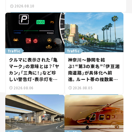
2026.08.10
Traffic
Traffic
クルマに表示された「亀
神奈川～静岡を結
マーク」の意味とは？「ヤ
ぶ！“第3の東名”「伊豆湘
カン」「三角に！」など珍
南道路」が具体化へ前
しい警告灯・表示灯を解
進。ルート帯の複数案検
説。 意外と便利なマーク
討へ。熱海まで信号ゼロ
2026.08.06
2026.08.05
も【クルマの知識】
が実現？ 【いま気になる
道路計画】