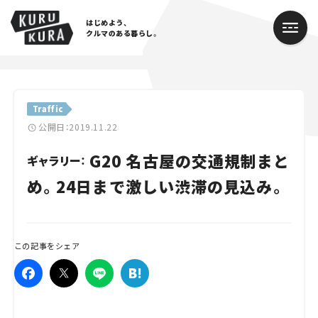
はじめよう、
クルマのある暮らし。
カテゴリ
Traffic
Cars
公開日：2019.11.22
G20 名古屋の交通規制まと
Lifestyle
ギャラリー：
め。24日まで激しい渋滞の見込み。
Traffic
Special
この記事をシェア
Series
Campaign
人気のハッシュタグ