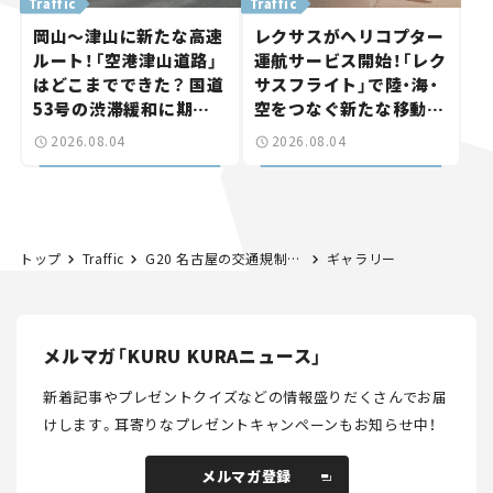
Traffic
Traffic
岡山～津山に新たな高速
レクサスがヘリコプター
ルート！「空港津山道路」
運航サービス開始！「レク
はどこまでできた？ 国道
サスフライト」で陸・海・
53号の渋滞緩和に期待。
空をつなぐ新たな移動体
岡山市側でも動きが【い
験とは
2026.08.04
2026.08.04
ま気になる道路計画】
トップ
Traffic
G20 名古屋の交通規制まとめ。24日まで激しい渋滞の見込み。
ギャラリー
メルマガ「KURU KURAニュース」
新着記事やプレゼントクイズなどの情報盛りだくさんでお届
けします。
耳寄りなプレゼントキャンペーンもお知らせ中！
メルマガ登録