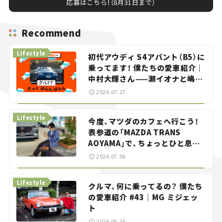
応募はこちら！（8月31日まで）
Recommend
Lifestyle
初代アウディ S4アバント（B5）に
乗ってます！ 僕たちの愛車紹介｜
中村大輝さん——瀬イオナと嶋田
智之の「クルマでざっくばらんば
2026.07.17
らん！」＃20
Lifestyle
今度、マツダのカフェへ行こう！
表参道の「MAZDA TRANS
AOYAMA」で、ちょっとひと息。
——連載｜CCGとクルマでどうす
2026.07.06
る？＜第13回＞
Lifestyle
クルマ、何に乗ってるの？ 僕たち
の愛車紹介 #43｜MG ミジェッ
ト
2026.06.26