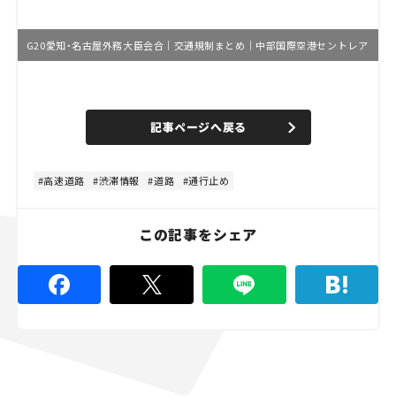
G20愛知・名古屋外務大臣会合｜交通規制まとめ｜中部国際空港セントレア
L
o
/
U
a
n
d
記事ページへ戻る
m
e
u
d
t
:
e
4
8
高速道路
渋滞情報
道路
通行止め
.
8
9
%
この記事をシェア