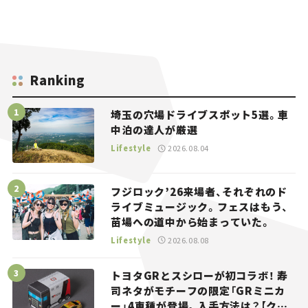
Ranking
埼玉の穴場ドライブスポット5選。車
中泊の達人が厳選
Lifestyle
2026.08.04
フジロック’26来場者、それぞれのド
ライブミュージック。フェスはもう、
苗場への道中から始まっていた。
Lifestyle
2026.08.08
トヨタGRとスシローが初コラボ！ 寿
司ネタがモチーフの限定「GRミニカ
ー」4車種が登場。入手方法は？【クル