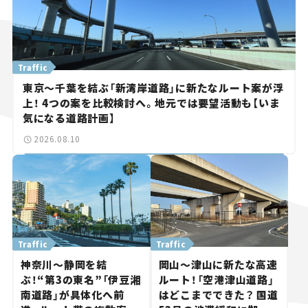
Traffic
東京～千葉を結ぶ「新湾岸道路」に新たなルート案が浮
上！ 4つの案を比較検討へ。地元では要望活動も【いま
気になる道路計画】
2026.08.10
Traffic
Traffic
神奈川～静岡を結
岡山～津山に新たな高速
ぶ！“第3の東名”「伊豆湘
ルート！「空港津山道路」
南道路」が具体化へ前
はどこまでできた？ 国道