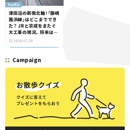
Traffic
津田沼の新南北軸！「藤崎
茜浜線」はどこまででき
た？ JRと京成をまたぐ
大工事の現況。将来は
「習志野～鎌ケ谷」を最短
2026.07.30
直結【いま気になる道路
計画】
Campaign