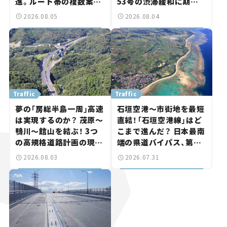
進。ルート帯の複数案検
53号の渋滞緩和に期待。
討へ。熱海まで信号ゼロ
岡山市側でも動きが【い
2026.08.05
2026.08.04
が実現？ 【いま気になる
ま気になる道路計画】
道路計画】
Traffic
Traffic
夢の「房総半島一周」高速
石垣空港～市街地を最短
は実現するのか？ 茂原～
直結！「石垣空港線」はど
鴨川～館山を結ぶ！ 3つ
こまで進んだ？ 日本最南
の高規格道路計画の現
端の県道バイパス、第2
状。「館山鴨川道路」で検
工区も延伸開通 【いま気
2026.08.03
2026.07.31
討進む【いま気になる道
になる道路計画】
路計画】