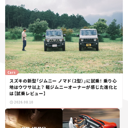
Cars
スズキの新型「ジムニー ノマド（2型）」に試乗！ 乗り心
地はウワサ以上？ 軽ジムニーオーナーが感じた進化と
は【試乗レビュー】
2026.08.10