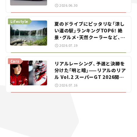
をお手伝い――ちょっとイケてるマ
2026.06.30
イカー選び #02
Lifestyle
夏のドライブにピッタリな「涼し
い道の駅」ランキングTOP6！ 絶
景・グルメ・天然クーラーなど、避
暑におすすめのスポットを紹介
2026.07.19
【道の駅マニアの推し駅ガイド】
vol.15
Cars
リアルレーシング、予選と決勝を
分けた「明と暗」——リアルのリア
ル Vol.2 スーパーGT 2026開幕
戦 岡山国際サーキット
2026.07.16