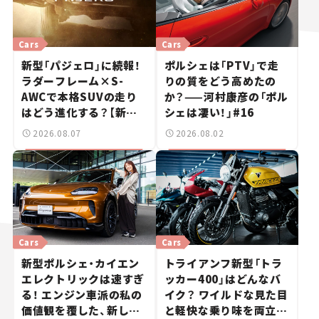
Cars
Cars
新型「パジェロ」に続報！
ポルシェは「PTV」で走
ラダーフレーム×S-
りの質をどう高めたの
AWCで本格SUVの走り
か？——河村康彦の「ポル
はどう進化する？【新車
シェは凄い！」#16
ニュース】
2026.08.07
2026.08.02
Cars
Cars
新型ポルシェ・カイエン
トライアンフ新型「トラ
エレクトリックは速すぎ
ッカー400」はどんなバ
る！ エンジン車派の私の
イク？ ワイルドな見た目
価値観を覆した、新しい
と軽快な乗り味を両立し