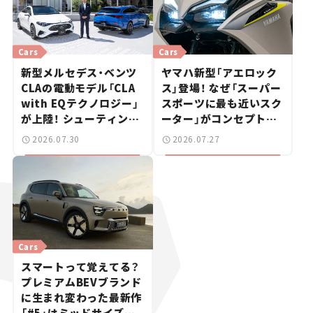
Cars
Cars
新型メルセデス・ベンツ
ヤマハ新型「アエロック
CLAの電動モデル「CLA
ス」登場！ なぜ「スーパー
with EQテクノロジー」
スポーツに最も近いスク
が上陸！ シューティング
ーター」がコンセプトな
ブレークも発売【新車ニ
のか？【新車ニュース】
2026.07.30
2026.07.27
ュース】
Cars
スマートって覚えてる？
プレミアムBEVブランド
に生まれ変わった最新作
「#5」はミッドサイズ