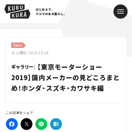
はじめよう、
クルマのある暮らし。
カテゴリ
Cars
Cars
公開日：2019.10.26
【東京モーターショー
Lifestyle
ギャラリー：
2019】国内メーカーの見どころまと
Traffic
め！ホンダ・スズキ・カワサキ編
Special
Series
この記事をシェア
Campaign
人気のハッシュタグ