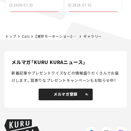
ポルシェの走り。
た400ccフラットトラッ
2026.07.31
2026.07.31
カー【試乗レビュー】
トップ
Cars
【東京モーターショー2019】国内メーカーの見どころまとめ！ホンダ・スズキ・カワサキ編
ギャラリー
メルマガ「KURU KURAニュース」
新着記事やプレゼントクイズなどの情報盛りだくさんでお届
けします。
耳寄りなプレゼントキャンペーンもお知らせ中！
メルマガ登録
メルマガ登録