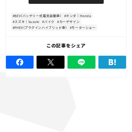
u
d
t
:
e
4
4
BEV（バッテリー式電気自動車）
ホンダ｜Honda
.
スズキ｜Suzuki
バイク
カーデザイン
4
5
PHEV（プラグインハイブリッド車）
モーターショー
%
この記事をシェア