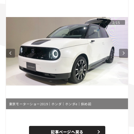
スズキ ジムニー｜Suzuki Jimny
スズキ｜Suzuki
マツダ｜Mazda
マツダ ロードスター｜Mazda Roadster
2/15
東京モーターショー2019｜ホンダ｜ホンダe｜斜め前
L
o
/
U
a
n
d
記事ページへ戻る
m
e