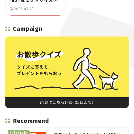
SUV！【日本未発売のク
2026.07.27
ルマたち#18】
Campaign
応募はこちら！（8月31日まで）
Recommend
Lifestyle