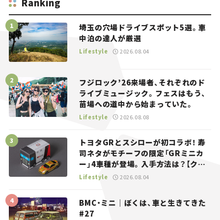
Ranking
埼玉の穴場ドライブスポット5選。車
中泊の達人が厳選
Lifestyle
2026.08.04
フジロック’26来場者、それぞれのド
ライブミュージック。フェスはもう、
苗場への道中から始まっていた。
Lifestyle
2026.08.08
トヨタGRとスシローが初コラボ！ 寿
司ネタがモチーフの限定「GRミニカ
ー」4車種が登場。入手方法は？【クル
マとホビー】
Lifestyle
2026.08.04
BMC・ミニ｜ぼくは、車と生きてきた
#27