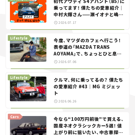
初代アウディ S4アバント（B5）に
乗ってます！ 僕たちの愛車紹介｜
中村大輝さん——瀬イオナと嶋田
智之の「クルマでざっくばらんば
2026.07.17
らん！」＃20
Lifestyle
今度、マツダのカフェへ行こう！
表参道の「MAZDA TRANS
AOYAMA」で、ちょっとひと息。
——連載｜CCGとクルマでどうす
2026.07.06
る？＜第13回＞
Lifestyle
クルマ、何に乗ってるの？ 僕たち
の愛車紹介 #43｜MG ミジェッ
ト
2026.06.26
Cars
今なら“100万円前後”で買える、
国産ネオクラシックカー5選！ 値
上がり前に狙いたい、中古車探し