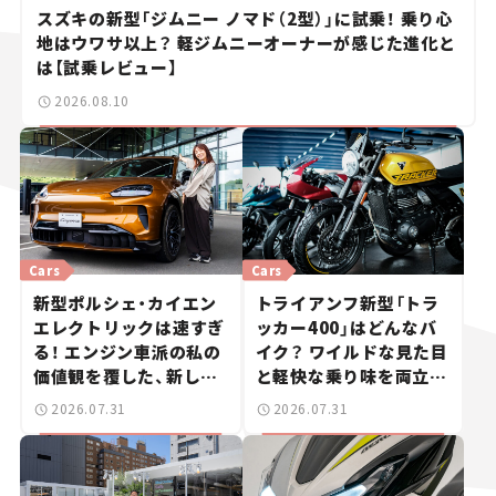
スズキの新型「ジムニー ノマド（2型）」に試乗！ 乗り心
地はウワサ以上？ 軽ジムニーオーナーが感じた進化と
は【試乗レビュー】
2026.08.10
Cars
Cars
新型ポルシェ・カイエン
トライアンフ新型「トラ
エレクトリックは速すぎ
ッカー400」はどんなバ
る！ エンジン車派の私の
イク？ ワイルドな見た目
価値観を覆した、新しい
と軽快な乗り味を両立し
ポルシェの走り。
た400ccフラットトラッ
2026.07.31
2026.07.31
カー【試乗レビュー】