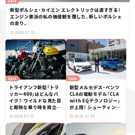
Cars
新型ポルシェ・カイエン エレクトリックは速すぎる！
エンジン車派の私の価値観を覆した、新しいポルシェ
の走り。
2026.07.31
Cars
Cars
トライアンフ新型「トラ
新型メルセデス・ベンツ
ッカー400」はどんなバ
CLAの電動モデル「CLA
イク？ ワイルドな見た目
with EQテクノロジー」
と軽快な乗り味を両立し
が上陸！ シューティング
た400ccフラットトラッ
ブレークも発売【新車ニ
2026.07.31
2026.07.30
カー【試乗レビュー】
ュース】