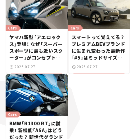
Cars
Cars
ヤマハ新型「アエロック
スマートって覚えてる？
ス」登場！ なぜ「スーパー
プレミアムBEVブランド
スポーツに最も近いスク
に生まれ変わった最新作
ーター」がコンセプトな
「#5」はミッドサイズ
のか？【新車ニュース】
SUV！【日本未発売のク
2026.07.27
2026.07.27
ルマたち#18】
Cars
BMW「R1300 RT」に試
乗！ 新機能「ASA」はどう
だった？ 新世代グランド