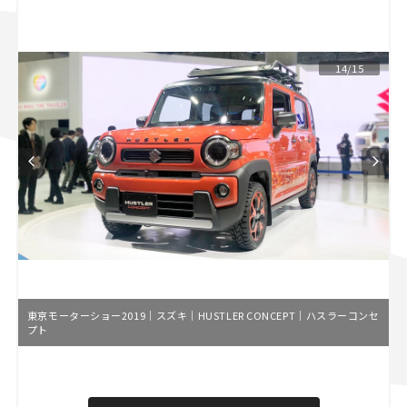
スズキ ジムニー｜Suzuki Jimny
スズキ｜Suzuki
マツダ｜Mazda
マツダ ロードスター｜Mazda Roadster
14/15
東京モーターショー2019｜スズキ｜HUSTLER CONCEPT｜ハスラーコンセ
プト