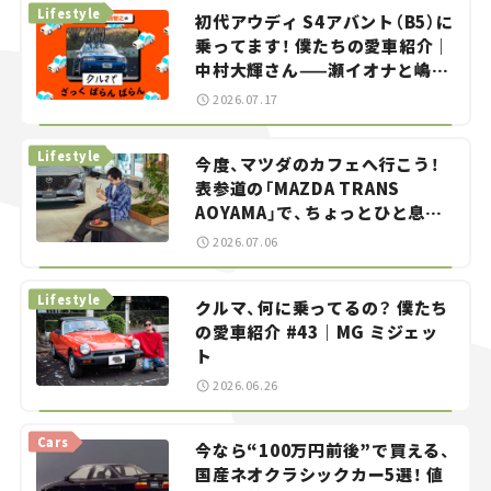
Lifestyle
初代アウディ S4アバント（B5）に
乗ってます！ 僕たちの愛車紹介｜
中村大輝さん——瀬イオナと嶋田
智之の「クルマでざっくばらんば
2026.07.17
らん！」＃20
Lifestyle
今度、マツダのカフェへ行こう！
表参道の「MAZDA TRANS
AOYAMA」で、ちょっとひと息。
——連載｜CCGとクルマでどうす
2026.07.06
る？＜第13回＞
Lifestyle
クルマ、何に乗ってるの？ 僕たち
の愛車紹介 #43｜MG ミジェッ
ト
2026.06.26
Cars
今なら“100万円前後”で買える、
国産ネオクラシックカー5選！ 値