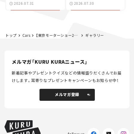
た400ccフラットトラッ
2026.07.31
2026.07.30
カー【試乗レビュー】
トップ
Cars
【東京モーターショー2019】国内メーカーの見どころまとめ！ホンダ・スズキ・カワサキ編
ギャラリー
メルマガ「KURU KURAニュース」
新着記事やプレゼントクイズなどの情報盛りだくさんでお届
けします。
耳寄りなプレゼントキャンペーンもお知らせ中！
メルマガ登録
メルマガ登録
follow us