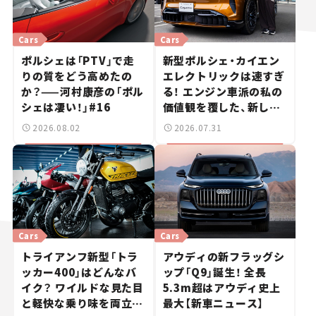
Cars
Cars
ポルシェは「PTV」で走
新型ポルシェ・カイエン
りの質をどう高めたの
エレクトリックは速すぎ
か？——河村康彦の「ポル
る！ エンジン車派の私の
シェは凄い！」#16
価値観を覆した、新しい
ポルシェの走り。
2026.08.02
2026.07.31
Cars
Cars
トライアンフ新型「トラ
アウディの新フラッグシ
ッカー400」はどんなバ
ップ「Q9」誕生！ 全長
イク？ ワイルドな見た目
5.3m超はアウディ史上
と軽快な乗り味を両立し
最大【新車ニュース】