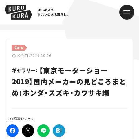
はじめよう、
クルマのある暮らし。
カテゴリ
Cars
Cars
公開日：2019.10.26
【東京モーターショー
Lifestyle
ギャラリー：
2019】国内メーカーの見どころまと
Traffic
め！ホンダ・スズキ・カワサキ編
Special
Series
この記事をシェア
Campaign
人気のハッシュタグ