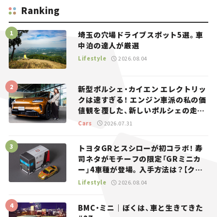
Ranking
埼玉の穴場ドライブスポット5選。車
中泊の達人が厳選
Lifestyle
2026.08.04
新型ポルシェ・カイエン エレクトリッ
クは速すぎる！ エンジン車派の私の価
値観を覆した、新しいポルシェの走
り。
Cars
2026.07.31
トヨタGRとスシローが初コラボ！ 寿
司ネタがモチーフの限定「GRミニカ
ー」4車種が登場。入手方法は？【クル
マとホビー】
Lifestyle
2026.08.04
BMC・ミニ｜ぼくは、車と生きてきた