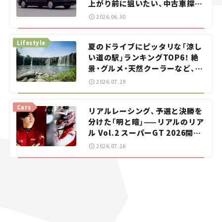
上がり前に狙いたい、中古車探し
をお手伝い――ちょっとイケてるマ
2026.06.30
イカー選び #02
Lifestyle
夏のドライブにピッタリな「涼し
い道の駅」ランキングTOP6！ 絶
景・グルメ・天然クーラーなど、避
暑におすすめのスポットを紹介
2026.07.19
【道の駅マニアの推し駅ガイド】
vol.15
Cars
リアルレーシング、予選と決勝を
分けた「明と暗」——リアルのリア
ル Vol.2 スーパーGT 2026開幕
戦 岡山国際サーキット
2026.07.16