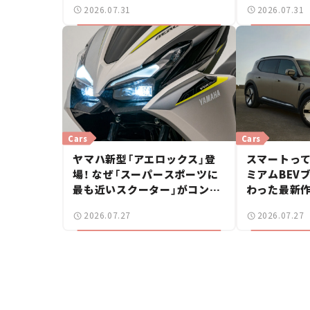
2026.07.31
2026.07.31
ー【試乗レビ
Cars
Cars
ヤマハ新型「アエロックス」登
スマートって
場！ なぜ「スーパースポーツに
ミアムBEV
最も近いスクーター」がコンセ
わった最新作
プトなのか？【新車ニュース】
イズSUV！
2026.07.27
2026.07.27
マたち#18】