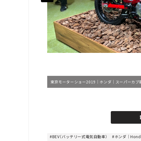
東京モーターショー2019｜ホンダ｜スーパーカブ新
L
o
/
U
a
n
d
m
e
u
d
t
:
e
4
4
BEV（バッテリー式電気自動車）
ホンダ｜Hond
.