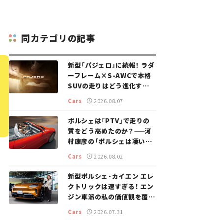
同カテゴリの記事
新型「パジェロ」に続報！ ラダ
ーフレーム×S-AWCで本格
SUVの走りはどう進化する？
【新車ニュース】
Cars
2026.08.07
ポルシェは「PTV」で走りの
質をどう高めたのか？——河
村康彦の「ポルシェは凄い！」
#16
Cars
2026.08.02
新型ポルシェ・カイエン エレ
クトリックは速すぎる！ エン
ジン車派の私の価値観を覆し
た、新しいポルシェの走り。
Cars
2026.07.31