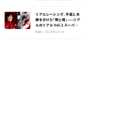
のスポットを紹介【道の駅マ
ニアの推し駅ガイド】vol.15
リアルレーシング、予選と決
勝を分けた「明と暗」——リア
ルのリアル Vol.2 スーパー
GT 2026開幕戦 岡山国際サ
Cars
2026.07.16
ーキット