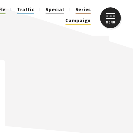
yle
Traffic
Special
Series
Campaign
MENU
CLOSE
人気のハッシュタグ
スズキ ジムニー｜Suzuki Jimny
スズキ｜Suzuki
マツダ｜Mazda
マツダ ロードスター｜Mazda Roadster