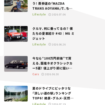
う！ 表参道の「MAZDA
TRANS AOYAMA」で、ちょ
っとひと息。——連載｜CCG
Lifestyle
2026.07.06
とクルマでどうする？＜第13
回＞
クルマ、何に乗ってるの？ 僕
たちの愛車紹介 #43｜MG ミ
ジェット
Lifestyle
2026.06.26
今なら“100万円前後”で買
える、国産ネオクラシックカ
ー5選！ 値上がり前に狙いた
い、中古車探しをお手伝い――ち
Cars
2026.06.30
ょっとイケてるマイカー選び
#02
夏のドライブにピッタリな
「涼しい道の駅」ランキング
TOP6！ 絶景・グルメ・天然ク
ーラーなど、避暑におすすめ
Lifestyle
2026.07.19