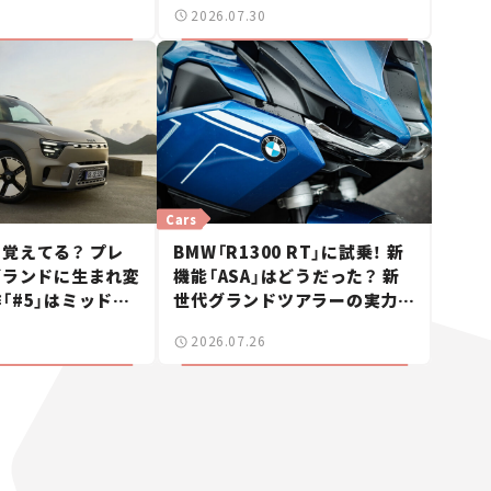
2026.07.30
ュー】
ース】
Cars
覚えてる？ プレ
BMW「R1300 RT」に試乗！ 新
ブランドに生まれ変
機能「ASA」はどうだった？ 新
「#5」はミッドサ
世代グランドツアラーの実力に
【日本未発売のクル
感動【試乗レビュー】
2026.07.26