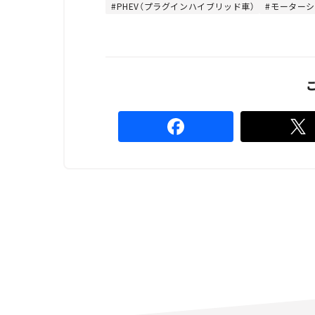
PHEV（プラグインハイブリッド車）
モーター
4
4
%