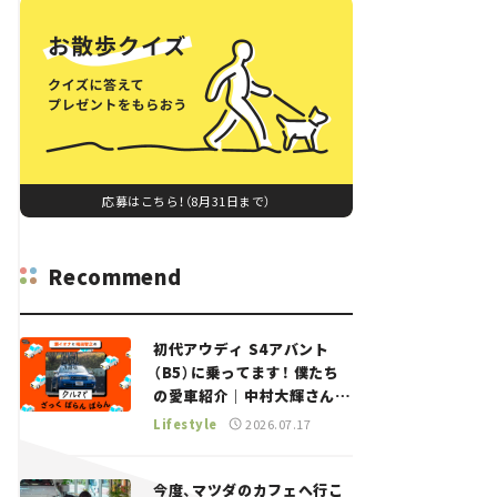
応募はこちら！（8月31日まで）
Recommend
初代アウディ S4アバント
（B5）に乗ってます！ 僕たち
の愛車紹介｜中村大輝さん
——瀬イオナと嶋田智之の
Lifestyle
2026.07.17
「クルマでざっくばらんばら
ん！」＃20
今度、マツダのカフェへ行こ