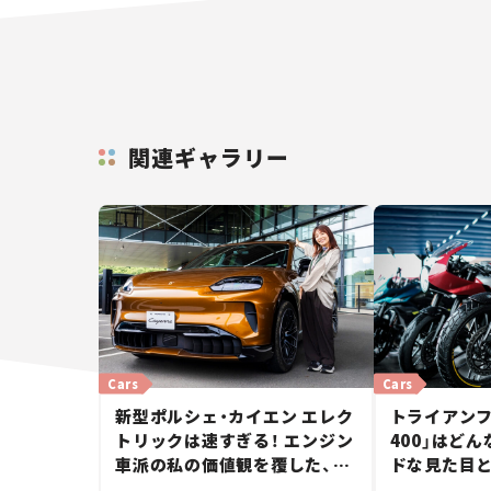
関連ギャラリー
Cars
Cars
新型ポルシェ・カイエン エレク
トライアンフ
トリックは速すぎる！ エンジン
400」はど
車派の私の価値観を覆した、新
ドな見た目
しいポルシェの走り。
立した400