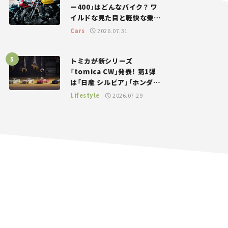
ー400」はどんなバイク？ ワ
イルドな見た目と軽快な乗り
味を両立した400ccフラット
Cars
2026.07.31
トラッカー【試乗レビュー】
トミカが新シリーズ
「tomica CW」発表！ 第1弾
は「日産 シルビア」「ホンダ
NSX」が登場。世界が注目す
Lifestyle
2026.07.29
る“JDM”に焦点【クルマとホ
ビー】