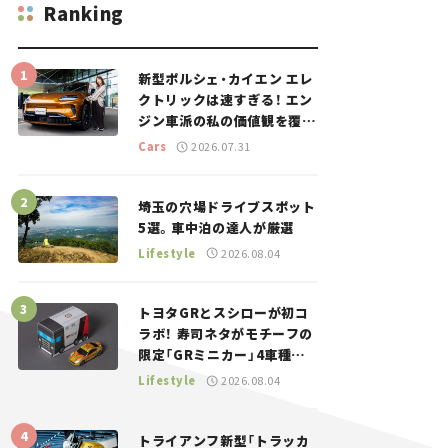
Ranking
新型ポルシェ・カイエン エレ
クトリックは速すぎる！ エン
ジン車派の私の価値観を覆し
た、新しいポルシェの走り。
Cars
2026.07.31
埼玉の穴場ドライブスポット
5選。車中泊の達人が厳選
Lifestyle
2026.08.04
トヨタGRとスシローが初コ
ラボ！ 寿司ネタがモチーフの
限定「GRミニカー」4車種が
登場。入手方法は？【クルマ
Lifestyle
2026.08.04
とホビー】
トライアンフ新型「トラッカ