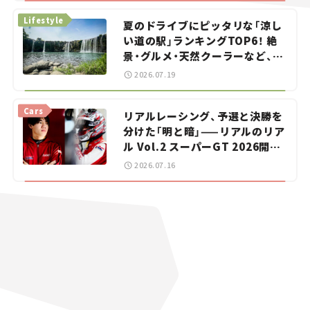
Lifestyle
夏のドライブにピッタリな「涼し
い道の駅」ランキングTOP6！ 絶
景・グルメ・天然クーラーなど、避
暑におすすめのスポットを紹介
2026.07.19
【道の駅マニアの推し駅ガイド】
vol.15
Cars
リアルレーシング、予選と決勝を
分けた「明と暗」——リアルのリア
ル Vol.2 スーパーGT 2026開幕
戦 岡山国際サーキット
2026.07.16