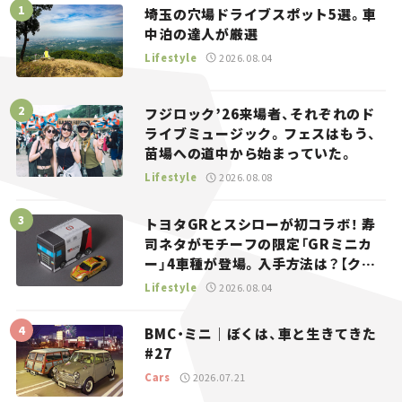
埼玉の穴場ドライブスポット5選。車
中泊の達人が厳選
Lifestyle
2026.08.04
フジロック’26来場者、それぞれのド
ライブミュージック。フェスはもう、
苗場への道中から始まっていた。
Lifestyle
2026.08.08
トヨタGRとスシローが初コラボ！ 寿
司ネタがモチーフの限定「GRミニカ
ー」4車種が登場。入手方法は？【クル
マとホビー】
Lifestyle
2026.08.04
BMC・ミニ｜ぼくは、車と生きてきた
#27
Cars
2026.07.21