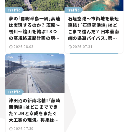
Traffic
Traffic
夢の「房総半島一周」高速
石垣空港～市街地を最短
は実現するのか？ 茂原～
直結！「石垣空港線」はど
鴨川～館山を結ぶ！ 3つ
こまで進んだ？ 日本最南
の高規格道路計画の現
端の県道バイパス、第2
状。「館山鴨川道路」で検
工区も延伸開通 【いま気
2026.08.03
2026.07.31
討進む【いま気になる道
になる道路計画】
路計画】
Traffic
津田沼の新南北軸！「藤崎
茜浜線」はどこまででき
た？ JRと京成をまたぐ
大工事の現況。将来は
「習志野～鎌ケ谷」を最短
2026.07.30