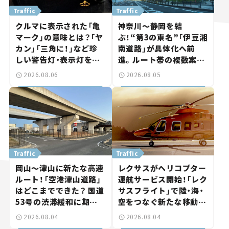
Traffic
Traffic
クルマに表示された「亀
神奈川～静岡を結
マーク」の意味とは？「ヤ
ぶ！“第3の東名”「伊豆湘
カン」「三角に！」など珍
南道路」が具体化へ前
しい警告灯・表示灯を解
進。ルート帯の複数案検
説。 意外と便利なマーク
討へ。熱海まで信号ゼロ
2026.08.06
2026.08.05
も【クルマの知識】
が実現？ 【いま気になる
道路計画】
Traffic
Traffic
岡山～津山に新たな高速
レクサスがヘリコプター
ルート！「空港津山道路」
運航サービス開始！「レク
はどこまでできた？ 国道
サスフライト」で陸・海・
53号の渋滞緩和に期待。
空をつなぐ新たな移動体
岡山市側でも動きが【い
験とは
2026.08.04
2026.08.04
ま気になる道路計画】