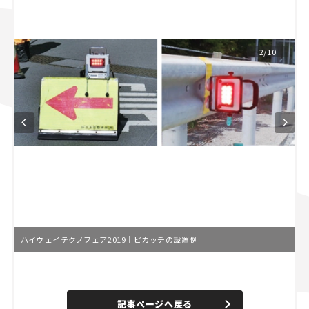
スズキ ジムニー｜Suzuki Jimny
スズキ｜Suzuki
マツダ｜Mazda
マツダ ロードスター｜Mazda Roadster
2/10
ハイウェイテクノフェア2019｜ピカッチの設置例
L
o
/
U
a
n
d
記事ページへ戻る
m
e