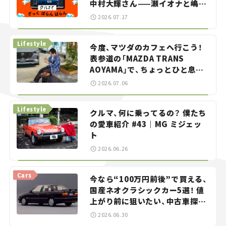
中村大輝さん——瀬イオナと嶋田
智之の「クルマでざっくばらんば
2026.07.17
らん！」＃20
Lifestyle
今度、マツダのカフェへ行こう！
表参道の「MAZDA TRANS
AOYAMA」で、ちょっとひと息。
——連載｜CCGとクルマでどうす
2026.07.06
る？＜第13回＞
Lifestyle
クルマ、何に乗ってるの？ 僕たち
の愛車紹介 #43｜MG ミジェッ
ト
2026.06.26
Cars
今なら“100万円前後”で買える、
国産ネオクラシックカー5選！ 値
上がり前に狙いたい、中古車探し
をお手伝い――ちょっとイケてるマ
2026.06.30
イカー選び #02