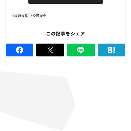
u
d
t
:
e
8
4
高速道路
交通安全
.
4
4
%
この記事をシェア