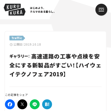
はじめよう、
クルマのある暮らし。
カテゴリ
Traffic
Cars
公開日：2019.10.18
高速道路の工事や点検を安
Lifestyle
ギャラリー：
全にする新製品がすごい！【ハイウェ
Traffic
イテクノフェア2019】
Special
Series
この記事をシェア
Campaign
人気のハッシュタグ