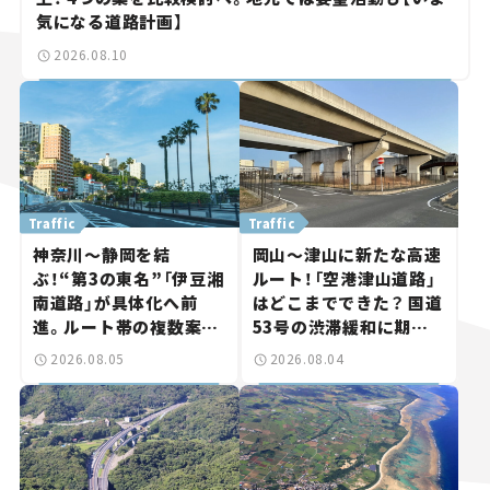
気になる道路計画】
2026.08.10
Traffic
Traffic
神奈川～静岡を結
岡山～津山に新たな高速
ぶ！“第3の東名”「伊豆湘
ルート！「空港津山道路」
南道路」が具体化へ前
はどこまでできた？ 国道
進。ルート帯の複数案検
53号の渋滞緩和に期待。
討へ。熱海まで信号ゼロ
岡山市側でも動きが【い
2026.08.05
2026.08.04
が実現？ 【いま気になる
ま気になる道路計画】
道路計画】