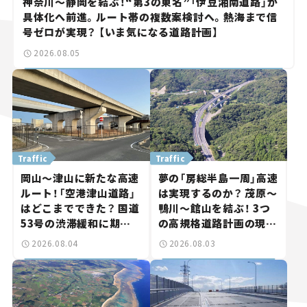
神奈川～静岡を結ぶ！“第3の東名”「伊豆湘南道路」が
具体化へ前進。ルート帯の複数案検討へ。熱海まで信
号ゼロが実現？ 【いま気になる道路計画】
2026.08.05
Traffic
Traffic
岡山～津山に新たな高速
夢の「房総半島一周」高速
ルート！「空港津山道路」
は実現するのか？ 茂原～
はどこまでできた？ 国道
鴨川～館山を結ぶ！ 3つ
53号の渋滞緩和に期待。
の高規格道路計画の現
岡山市側でも動きが【い
状。「館山鴨川道路」で検
2026.08.04
2026.08.03
ま気になる道路計画】
討進む【いま気になる道
路計画】