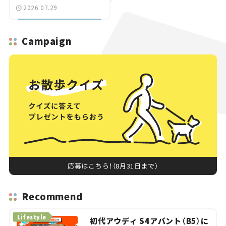
【道路のニュース】
2026.07.29
Campaign
応募はこちら！（8月31日まで）
Recommend
Lifestyle
初代アウディ S4アバント（B5）に