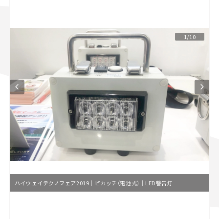
スズキ ジムニー｜Suzuki Jimny
スズキ｜Suzuki
マツダ｜Mazda
マツダ ロードスター｜Mazda Roadster
1/10
ハイウェイテクノフェア2019｜ピカッチ（電池式）｜LED警告灯
L
o
/
U
a