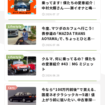
乗ってます！ 僕たちの愛車紹介｜
中村大輝さん——瀬イオナと嶋田
智之の「クルマでざっくばらんば
2026.07.17
らん！」＃20
Lifestyle
今度、マツダのカフェへ行こう！
表参道の「MAZDA TRANS
AOYAMA」で、ちょっとひと息。
——連載｜CCGとクルマでどうす
2026.07.06
る？＜第13回＞
Lifestyle
クルマ、何に乗ってるの？ 僕たち
の愛車紹介 #43｜MG ミジェッ
ト
2026.06.26
Cars
今なら“100万円前後”で買える、
国産ネオクラシックカー5選！ 値
上がり前に狙いたい、中古車探し
をお手伝い――ちょっとイケてるマ