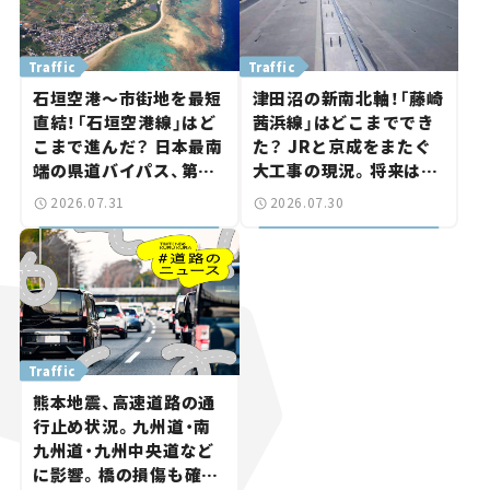
Traffic
Traffic
石垣空港～市街地を最短
津田沼の新南北軸！「藤崎
直結！「石垣空港線」はど
茜浜線」はどこまででき
こまで進んだ？ 日本最南
た？ JRと京成をまたぐ
端の県道バイパス、第2
大工事の現況。将来は
工区も延伸開通 【いま気
「習志野～鎌ケ谷」を最短
2026.07.31
2026.07.30
になる道路計画】
直結【いま気になる道路
計画】
Traffic
熊本地震、高速道路の通
行止め状況。九州道・南
九州道・九州中央道など
に影響。橋の損傷も確認