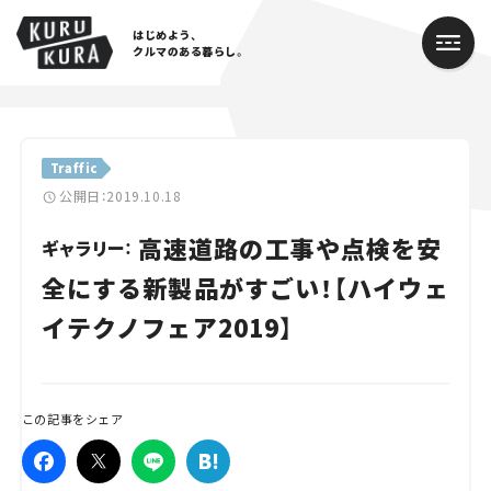
はじめよう、
クルマのある暮らし。
カテゴリ
Traffic
Cars
公開日：2019.10.18
高速道路の工事や点検を安
Lifestyle
ギャラリー：
全にする新製品がすごい！【ハイウェ
Traffic
イテクノフェア2019】
Special
Series
この記事をシェア
Campaign
人気のハッシュタグ