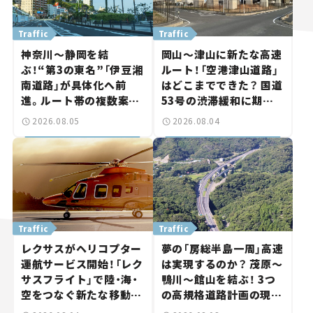
Traffic
Traffic
神奈川～静岡を結
岡山～津山に新たな高速
ぶ！“第3の東名”「伊豆湘
ルート！「空港津山道路」
南道路」が具体化へ前
はどこまでできた？ 国道
進。ルート帯の複数案検
53号の渋滞緩和に期待。
討へ。熱海まで信号ゼロ
岡山市側でも動きが【い
2026.08.05
2026.08.04
が実現？ 【いま気になる
ま気になる道路計画】
道路計画】
Traffic
Traffic
レクサスがヘリコプター
夢の「房総半島一周」高速
運航サービス開始！「レク
は実現するのか？ 茂原～
サスフライト」で陸・海・
鴨川～館山を結ぶ！ 3つ
空をつなぐ新たな移動体
の高規格道路計画の現
験とは
状。「館山鴨川道路」で検