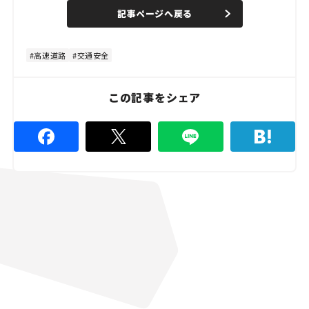
n
d
記事ページへ戻る
m
e
u
d
t
:
e
4
4
高速道路
交通安全
.
4
4
%
この記事をシェア