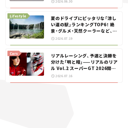
2026.06.30
イカー選び #02
Lifestyle
夏のドライブにピッタリな「涼し
い道の駅」ランキングTOP6！ 絶
景・グルメ・天然クーラーなど、避
暑におすすめのスポットを紹介
2026.07.19
【道の駅マニアの推し駅ガイド】
vol.15
Cars
リアルレーシング、予選と決勝を
分けた「明と暗」——リアルのリア
ル Vol.2 スーパーGT 2026開幕
戦 岡山国際サーキット
2026.07.16