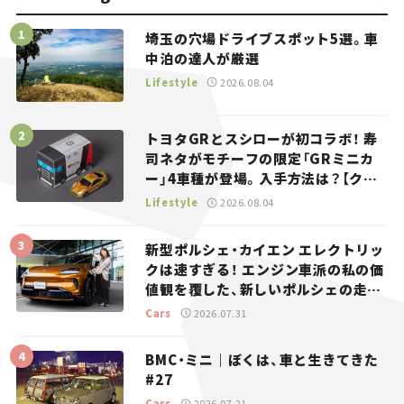
埼玉の穴場ドライブスポット5選。車
中泊の達人が厳選
Lifestyle
2026.08.04
トヨタGRとスシローが初コラボ！ 寿
司ネタがモチーフの限定「GRミニカ
ー」4車種が登場。入手方法は？【クル
マとホビー】
Lifestyle
2026.08.04
新型ポルシェ・カイエン エレクトリッ
クは速すぎる！ エンジン車派の私の価
値観を覆した、新しいポルシェの走
り。
Cars
2026.07.31
BMC・ミニ｜ぼくは、車と生きてきた
#27
Cars
2026.07.21