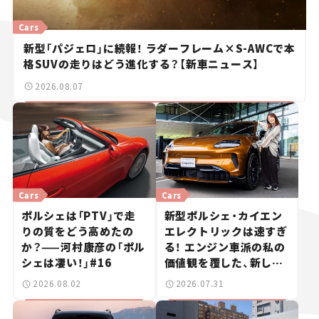
Cars
新型「パジェロ」に続報！ ラダーフレーム×S-AWCで本
格SUVの走りはどう進化する？【新車ニュース】
2026.08.07
Cars
Cars
ポルシェは「PTV」で走
新型ポルシェ・カイエン
りの質をどう高めたの
エレクトリックは速すぎ
か？——河村康彦の「ポル
る！ エンジン車派の私の
シェは凄い！」#16
価値観を覆した、新しい
ポルシェの走り。
2026.08.02
2026.07.31