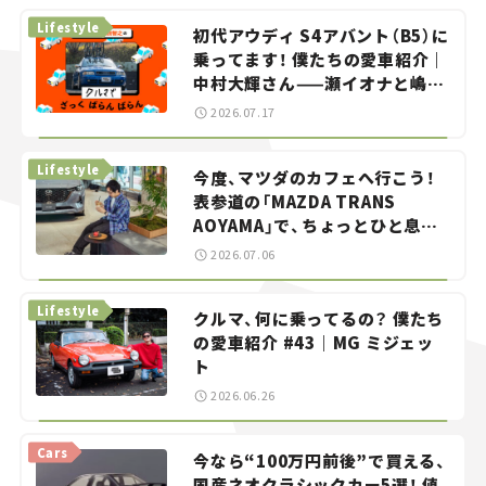
Lifestyle
初代アウディ S4アバント（B5）に
乗ってます！ 僕たちの愛車紹介｜
中村大輝さん——瀬イオナと嶋田
智之の「クルマでざっくばらんば
2026.07.17
らん！」＃20
Lifestyle
今度、マツダのカフェへ行こう！
表参道の「MAZDA TRANS
AOYAMA」で、ちょっとひと息。
——連載｜CCGとクルマでどうす
2026.07.06
る？＜第13回＞
Lifestyle
クルマ、何に乗ってるの？ 僕たち
の愛車紹介 #43｜MG ミジェッ
ト
2026.06.26
Cars
今なら“100万円前後”で買える、
国産ネオクラシックカー5選！ 値