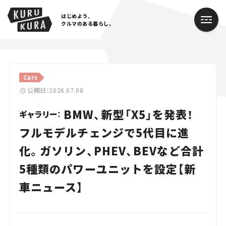
はじめよう、
クルマのある暮らし。
カテゴリ
Cars
Cars
公開日：2026.07.08
BMW、新型「X5」を発表！
Lifestyle
ギャラリー：
フルモデルチェンジで5代目に進
Traffic
化。ガソリン、PHEV、BEVなど合計
Special
5種類のパワーユニットを設定【新
Series
車ニュース】
Campaign
人気のハッシュタグ