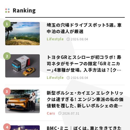
Ranking
埼玉の穴場ドライブスポット5選。車
中泊の達人が厳選
Lifestyle
2026.08.04
トヨタGRとスシローが初コラボ！ 寿
司ネタがモチーフの限定「GRミニカ
ー」4車種が登場。入手方法は？【クル
マとホビー】
Lifestyle
2026.08.04
新型ポルシェ・カイエン エレクトリッ
クは速すぎる！ エンジン車派の私の価
値観を覆した、新しいポルシェの走
り。
Cars
2026.07.31
BMC・ミニ｜ぼくは、車と生きてきた