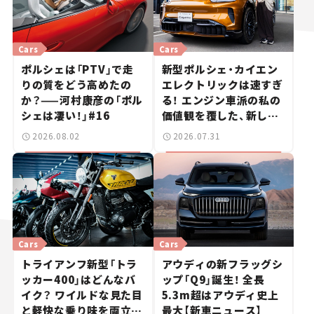
Cars
Cars
ポルシェは「PTV」で走
新型ポルシェ・カイエン
りの質をどう高めたの
エレクトリックは速すぎ
か？——河村康彦の「ポル
る！ エンジン車派の私の
シェは凄い！」#16
価値観を覆した、新しい
ポルシェの走り。
2026.08.02
2026.07.31
Cars
Cars
トライアンフ新型「トラ
アウディの新フラッグシ
ッカー400」はどんなバ
ップ「Q9」誕生！ 全長
イク？ ワイルドな見た目
5.3m超はアウディ史上
と軽快な乗り味を両立し
最大【新車ニュース】