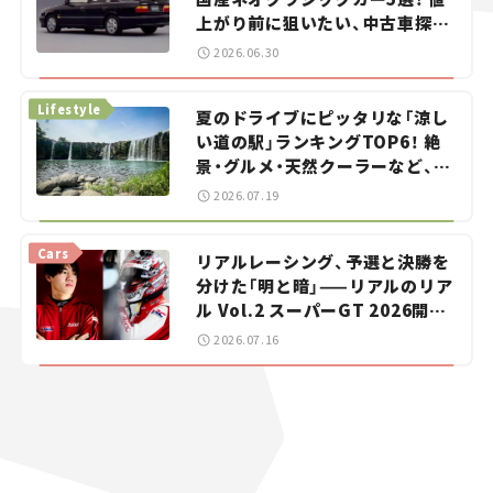
上がり前に狙いたい、中古車探し
をお手伝い――ちょっとイケてるマ
2026.06.30
イカー選び #02
Lifestyle
夏のドライブにピッタリな「涼し
い道の駅」ランキングTOP6！ 絶
景・グルメ・天然クーラーなど、避
暑におすすめのスポットを紹介
2026.07.19
【道の駅マニアの推し駅ガイド】
vol.15
Cars
リアルレーシング、予選と決勝を
分けた「明と暗」——リアルのリア
ル Vol.2 スーパーGT 2026開幕
戦 岡山国際サーキット
2026.07.16