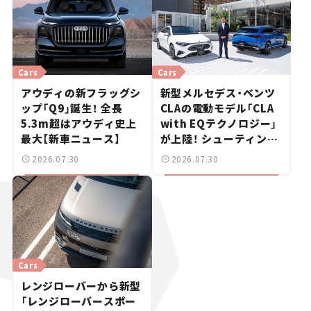
Cars
Cars
アウディの新フラッグシ
新型メルセデス・ベンツ
ップ「Q9」誕生！ 全長
CLAの電動モデル「CLA
5.3m超はアウディ史上
with EQテクノロジー」
最大【新車ニュース】
が上陸！ シューティング
ブレークも発売【新車ニ
2026.07.30
2026.07.30
ュース】
Cars
レンジローバーから新型
「レンジローバースポー