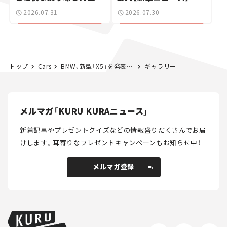
た400ccフラットトラッ
2026.07.31
2026.07.30
カー【試乗レビュー】
トップ
Cars
BMW、新型「X5」を発表！ フルモデルチェンジで5代目に進化。ガソリン、PHEV、BEVなど合計5種類のパワーユニットを設定【新車ニュース】
ギャラリー
メルマガ「KURU KURAニュース」
新着記事やプレゼントクイズなどの情報盛りだくさんでお届
けします。
耳寄りなプレゼントキャンペーンもお知らせ中！
メルマガ登録
メルマガ登録