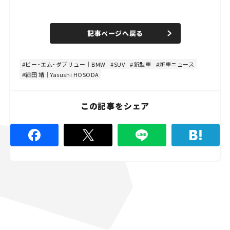
L
o
/
U
a
n
d
記事ページへ戻る
m
e
u
d
t
:
e
8
4
ビー・エム・ダブリュー｜BMW
SUV
新型車
新車ニュース
.
細田 靖｜Yasushi HOSODA
4
4
%
この記事をシェア