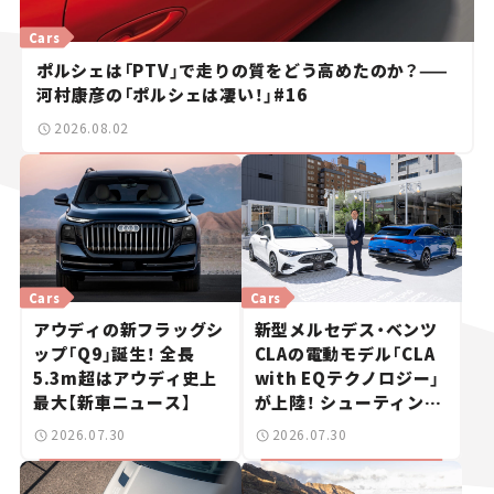
Cars
ポルシェは「PTV」で走りの質をどう高めたのか？——
河村康彦の「ポルシェは凄い！」#16
2026.08.02
Cars
Cars
アウディの新フラッグシ
新型メルセデス・ベンツ
ップ「Q9」誕生！ 全長
CLAの電動モデル「CLA
5.3m超はアウディ史上
with EQテクノロジー」
最大【新車ニュース】
が上陸！ シューティング
ブレークも発売【新車ニ
2026.07.30
2026.07.30
ュース】