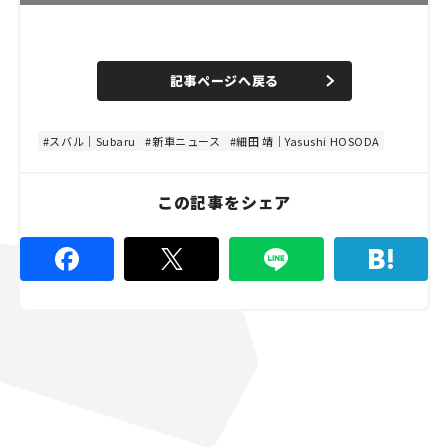
L
o
/
U
a
n
d
記事ページへ戻る
m
e
u
d
t
:
e
4
4
スバル｜Subaru
新車ニュース
細田 靖｜Yasushi HOSODA
.
4
4
%
この記事をシェア