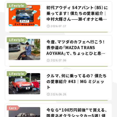
Lifestyle
初代アウディ S4アバント（B5）に
乗ってます！ 僕たちの愛車紹介｜
中村大輝さん——瀬イオナと嶋田
智之の「クルマでざっくばらんば
2026.07.17
らん！」＃20
Lifestyle
今度、マツダのカフェへ行こう！
表参道の「MAZDA TRANS
AOYAMA」で、ちょっとひと息。
——連載｜CCGとクルマでどうす
2026.07.06
る？＜第13回＞
Lifestyle
クルマ、何に乗ってるの？ 僕たち
の愛車紹介 #43｜MG ミジェッ
ト
2026.06.26
Cars
今なら“100万円前後”で買える、
国産ネオクラシックカー5選！ 値