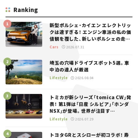
Ranking
新型ポルシェ・カイエン エレクトリッ
クは速すぎる！ エンジン車派の私の価
値観を覆した、新しいポルシェの走
り。
Cars
2026.07.31
埼玉の穴場ドライブスポット5選。車
中泊の達人が厳選
Lifestyle
2026.08.04
トミカが新シリーズ「tomica CW」発
表！ 第1弾は「日産 シルビア」「ホンダ
NSX」が登場。世界が注目す
る“JDM”に焦点【クルマとホビー】
Lifestyle
2026.07.29
トヨタGRとスシローが初コラボ！ 寿