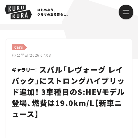
はじめよう、
クルマのある暮らし。
カテゴリ
Cars
Cars
公開日：2026.07.08
スバル「レヴォーグ レイ
Lifestyle
ギャラリー：
バック」にストロングハイブリッ
Traffic
ド追加！ 3車種目のS:HEVモデル
Special
登場、燃費は19.0km/L【新車ニ
Series
ュース】
Campaign
人気のハッシュタグ