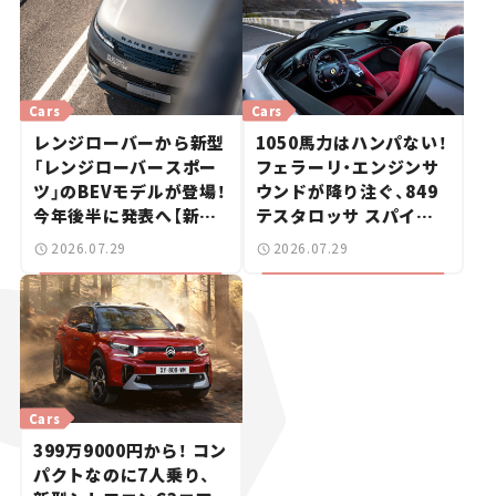
Cars
Cars
レンジローバーから新型
1050馬力はハンパない！
「レンジローバースポー
フェラーリ・エンジンサ
ツ」のBEVモデルが登場！
ウンドが降り注ぐ、849
今年後半に発表へ【新車
テスタロッサ スパイダ
ニュース】
ーに試乗。
2026.07.29
2026.07.29
Cars
399万9000円から！ コン
パクトなのに7人乗り、