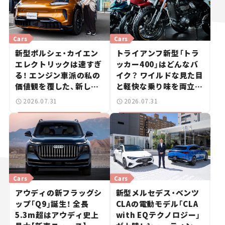
Cars
Cars
新型ポルシェ・カイエン
トライアンフ新型「トラ
エレクトリックは速すぎ
ッカー400」はどんなバ
る！ エンジン車派の私の
イク？ ワイルドな見た目
価値観を覆した、新しい
と軽快な乗り味を両立し
ポルシェの走り。
た400ccフラットトラッ
2026.07.31
2026.07.31
カー【試乗レビュー】
Cars
Cars
アウディの新フラッグシ
新型メルセデス・ベンツ
ップ「Q9」誕生！ 全長
CLAの電動モデル「CLA
5.3m超はアウディ史上
with EQテクノロジー」