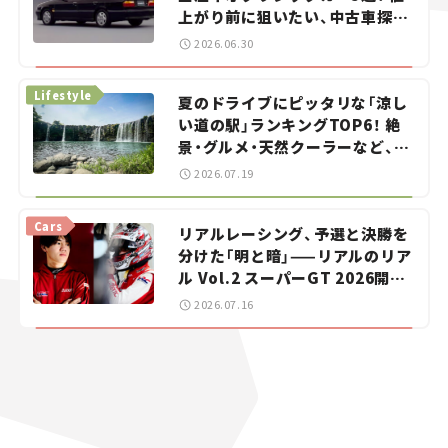
上がり前に狙いたい、中古車探し
をお手伝い――ちょっとイケてるマ
2026.06.30
イカー選び #02
Lifestyle
夏のドライブにピッタリな「涼し
い道の駅」ランキングTOP6！ 絶
景・グルメ・天然クーラーなど、避
暑におすすめのスポットを紹介
2026.07.19
【道の駅マニアの推し駅ガイド】
vol.15
Cars
リアルレーシング、予選と決勝を
分けた「明と暗」——リアルのリア
ル Vol.2 スーパーGT 2026開幕
戦 岡山国際サーキット
2026.07.16