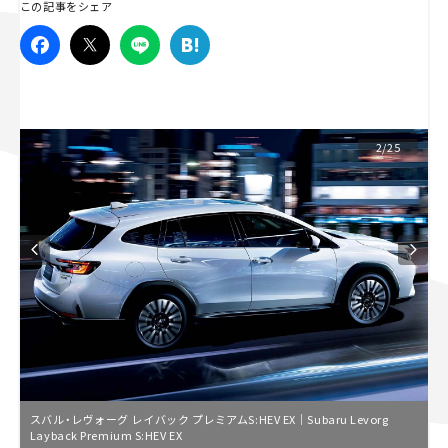
この記事をシェア
スズキ ジムニー｜Suzuki Jimny
スズキ｜Suzuki
マツダ｜Mazda
マツダ ロードスター｜Mazda Roadster
2/25
スバル・レヴォーグ レイバック プレミアムS:HEV EX｜Subaru Levorg
Layback Premium S:HEV EX