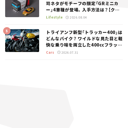
司ネタがモチーフの限定「GRミニカ
ー」4車種が登場。入手方法は？【クル
マとホビー】
Lifestyle
2026.08.04
トライアンフ新型「トラッカー400」は
どんなバイク？ ワイルドな見た目と軽
快な乗り味を両立した400ccフラット
トラッカー【試乗レビュー】
Cars
2026.07.31