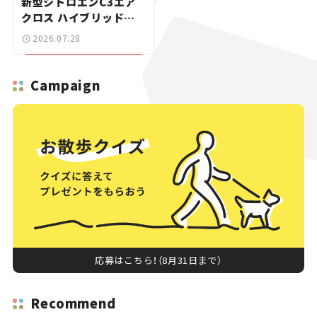
新型シトロエンC3エア
クロス ハイブリッドが
上陸【新車ニュース】
2026.07.28
Campaign
応募はこちら！（8月31日まで）
Recommend