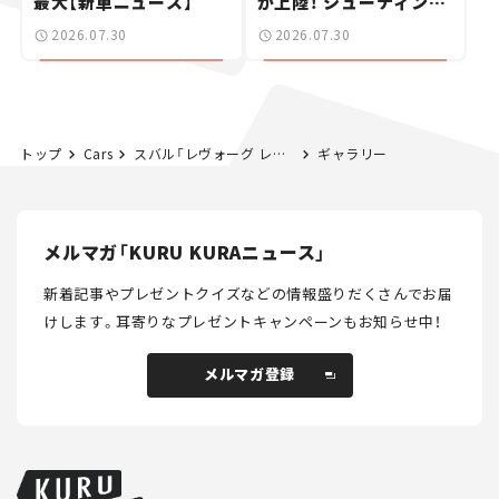
最大【新車ニュース】
が上陸！ シューティング
ブレークも発売【新車ニ
2026.07.30
2026.07.30
ュース】
トップ
Cars
スバル「レヴォーグ レイバック」にストロングハイブリッド追加！ 3車種目のS:HEVモデル登場、燃費は19.0km/L【新車ニュース】
ギャラリー
メルマガ「KURU KURAニュース」
新着記事やプレゼントクイズなどの情報盛りだくさんでお届
けします。
耳寄りなプレゼントキャンペーンもお知らせ中！
メルマガ登録