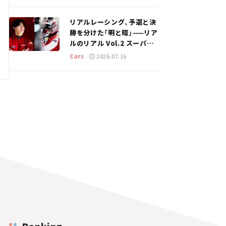
のスポットを紹介【道の駅マ
ニアの推し駅ガイド】vol.15
リアルレーシング、予選と決
勝を分けた「明と暗」——リア
ルのリアル Vol.2 スーパー
GT 2026開幕戦 岡山国際サ
Cars
2026.07.16
ーキット