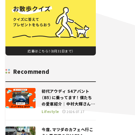
応募はこちら！（8月31日まで）
Recommend
初代アウディ S4アバント
（B5）に乗ってます！ 僕たち
の愛車紹介｜中村大輝さん
——瀬イオナと嶋田智之の
Lifestyle
2026.07.17
「クルマでざっくばらんばら
ん！」＃20
今度、マツダのカフェへ行こ