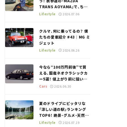
う！ 表参道の「MAZDA
TRANS AOYAMA」で、ちょ
っとひと息。——連載｜CCG
Lifestyle
2026.07.06
とクルマでどうする？＜第13
回＞
クルマ、何に乗ってるの？ 僕
たちの愛車紹介 #43｜MG ミ
ジェット
Lifestyle
2026.06.26
今なら“100万円前後”で買
える、国産ネオクラシックカ
ー5選！ 値上がり前に狙いた
い、中古車探しをお手伝い――ち
Cars
2026.06.30
ょっとイケてるマイカー選び
#02
夏のドライブにピッタリな
「涼しい道の駅」ランキング
TOP6！ 絶景・グルメ・天然ク
ーラーなど、避暑におすすめ
Lifestyle
2026.07.19