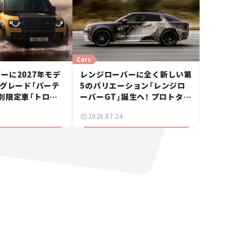
Cars
ーに2027年モデ
レンジローバーに全く新しい第
新グレード「バーテ
5のバリエーション「レンジロ
別限定車「トロフ
ーバーGT」誕生へ！ プロトタイ
ョン」も【新車ニ
プ車両を初公開【新車ニュー
2026.07.24
ス】