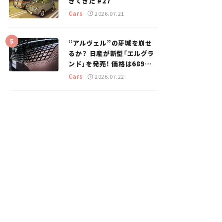
きてきた #27
Cars
2026.07.21
“アルヴェル”の牙城を崩せ
るか？ 日産が新型「エルグラ
ンド」を発売！ 価格は689万
円から【新車ニュース】
Cars
2026.07.22