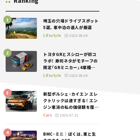
Ranking
埼玉の穴場ドライブスポット
5選。車中泊の達人が厳選
Lifestyle
2026.08.04
トヨタGRとスシローが初コ
ラボ！ 寿司ネタがモチーフの
限定「GRミニカー」4車種が
登場。入手方法は？【クルマ
Lifestyle
2026.08.04
とホビー】
新型ポルシェ・カイエン エレ
クトリックは速すぎる！ エン
ジン車派の私の価値観を覆し
た、新しいポルシェの走り。
Cars
2026.07.31
BMC・ミニ｜ぼくは、車と生