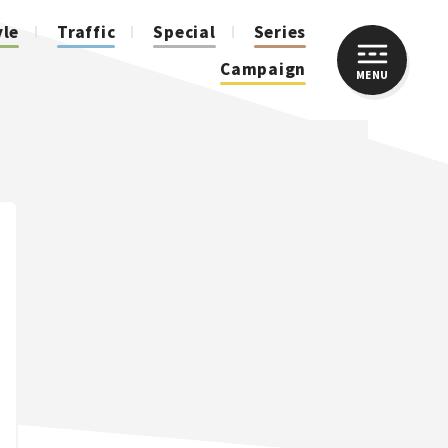
yle
Traffic
Special
Series
Campaign
MENU
CLOSE
人気のハッシュタグ
スズキ ジムニー｜Suzuki Jimny
スズキ｜Suzuki
マツダ｜Mazda
マツダ ロードスター｜Mazda Roadster