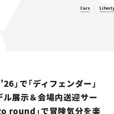
Cars
Lifest
カテゴリ
Cars
Lifestyle
’26」で「ディフェンダー」
Traffic
モデル展示＆会場内送迎サー
Special
 go round」で冒険気分を楽
Series