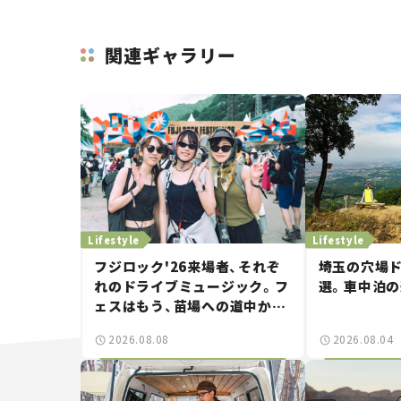
関連ギャラリー
Lifestyle
Lifestyle
フジロック'26来場者、それぞ
埼玉の穴場ド
れのドライブミュージック。フ
選。車中泊
ェスはもう、苗場への道中から
始まっていた。
2026.08.08
2026.08.04