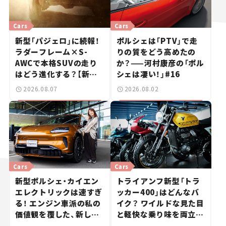
Cars
Cars
新型「パジェロ」に続報！
ポルシェは「PTV」で走
ラダーフレーム×S-
りの質をどう高めたの
AWCで本格SUVの走り
か？——河村康彦の「ポル
はどう進化する？【新車
シェは凄い！」#16
ニュース】
2026.08.07
2026.08.02
Cars
Cars
新型ポルシェ・カイエン
トライアンフ新型「トラ
エレクトリックは速すぎ
ッカー400」はどんなバ
る！ エンジン車派の私の
イク？ ワイルドな見た目
価値観を覆した、新しい
と軽快な乗り味を両立し
ポルシェの走り。
た400ccフラットトラッ