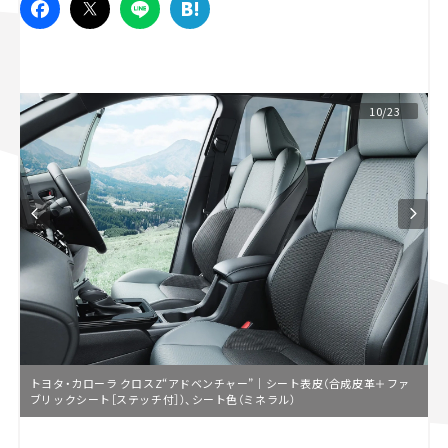
スズキ ジムニー｜Suzuki Jimny
スズキ｜Suzuki
マツダ｜Mazda
マツダ ロードスター｜Mazda Roadster
10/23
トヨタ・カローラ クロスZ“アドベンチャー”｜シート表皮（合成皮革＋ファ
ブリックシート［ステッチ付］）、シート色（ミネラル）
L