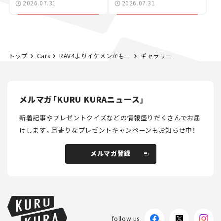
2026.07.31
2026.07.31
カー【試乗レビュー】
トップ
Cars
RAV4よりイケメンかも！ トヨタ「カローラ クロス」にカローラ60周年記念の特別仕様車「Z“アドベンチャー”」登場【新車ニュース】
ギャラリー
メルマガ「KURU KURAニュース」
新着記事やプレゼントクイズなどの情報盛りだくさんでお届
けします。
耳寄りなプレゼントキャンペーンもお知らせ中！
メルマガ登録
メルマガ登録
follow us