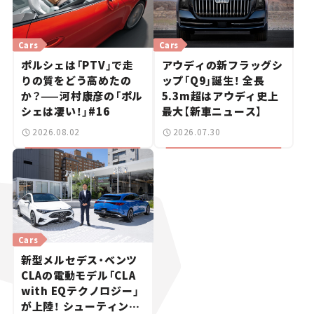
Cars
Cars
ポルシェは「PTV」で走
アウディの新フラッグシ
りの質をどう高めたの
ップ「Q9」誕生！ 全長
か？——河村康彦の「ポル
5.3m超はアウディ史上
シェは凄い！」#16
最大【新車ニュース】
2026.08.02
2026.07.30
Cars
新型メルセデス・ベンツ
CLAの電動モデル「CLA
with EQテクノロジー」
が上陸！ シューティング