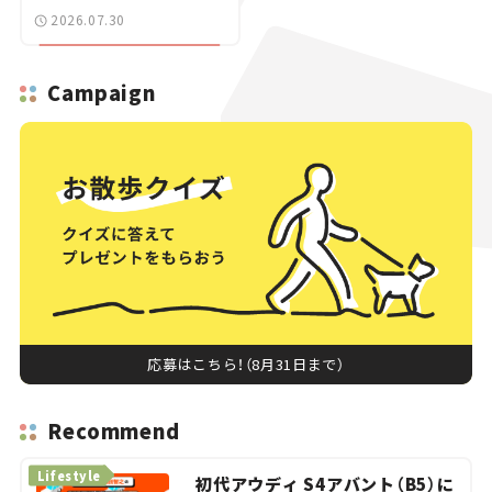
ブレークも発売【新車ニ
2026.07.30
ュース】
Campaign
応募はこちら！（8月31日まで）
Recommend
Lifestyle
初代アウディ S4アバント（B5）に