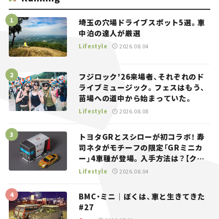
埼玉の穴場ドライブスポット5選。車
中泊の達人が厳選
Lifestyle
2026.08.04
フジロック’26来場者、それぞれのド
ライブミュージック。フェスはもう、
苗場への道中から始まっていた。
Lifestyle
2026.08.08
トヨタGRとスシローが初コラボ！ 寿
司ネタがモチーフの限定「GRミニカ
ー」4車種が登場。入手方法は？【クル
マとホビー】
Lifestyle
2026.08.04
BMC・ミニ｜ぼくは、車と生きてきた
#27