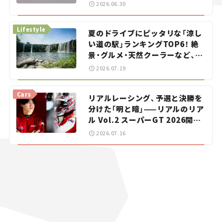
をお手伝い――ちょっとイケてるマ
2026.06.30
イカー選び #02
Lifestyle
夏のドライブにピッタリな「涼し
い道の駅」ランキングTOP6！ 絶
景・グルメ・天然クーラーなど、避
暑におすすめのスポットを紹介
2026.07.19
【道の駅マニアの推し駅ガイド】
vol.15
Cars
リアルレーシング、予選と決勝を
分けた「明と暗」——リアルのリア
ル Vol.2 スーパーGT 2026開幕
戦 岡山国際サーキット
2026.07.16