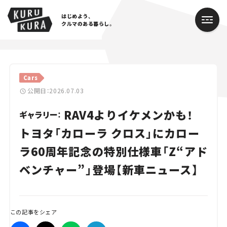
はじめよう、
クルマのある暮らし。
カテゴリ
Cars
Cars
公開日：2026.07.03
RAV4よりイケメンかも！
Lifestyle
ギャラリー：
トヨタ「カローラ クロス」にカロー
Traffic
ラ60周年記念の特別仕様車「Z“アド
Special
ベンチャー”」登場【新車ニュース】
Series
Campaign
この記事をシェア
人気のハッシュタグ