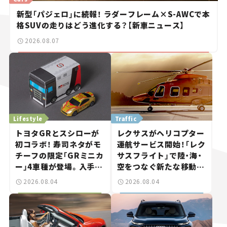
新型「パジェロ」に続報！ ラダーフレーム×S-AWCで本
格SUVの走りはどう進化する？【新車ニュース】
2026.08.07
Lifestyle
Traffic
トヨタGRとスシローが
レクサスがヘリコプター
初コラボ！ 寿司ネタがモ
運航サービス開始！「レク
チーフの限定「GRミニカ
サスフライト」で陸・海・
ー」4車種が登場。入手方
空をつなぐ新たな移動体
法は？【クルマとホビー】
験とは
2026.08.04
2026.08.04