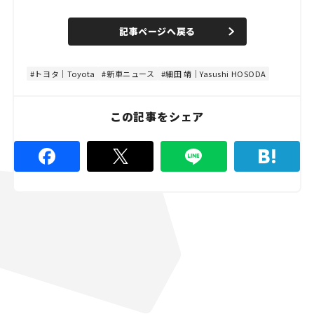
o
/
U
a
n
d
記事ページへ戻る
m
e
u
d
t
:
e
8
4
トヨタ｜Toyota
新車ニュース
細田 靖｜Yasushi HOSODA
.
4
4
%
この記事をシェア