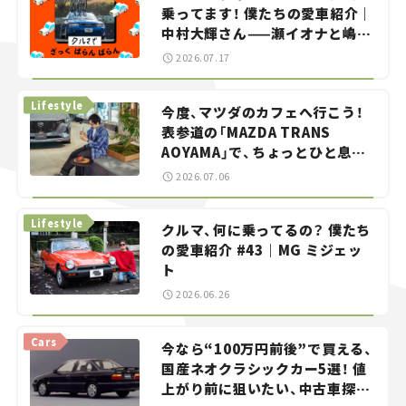
乗ってます！ 僕たちの愛車紹介｜
中村大輝さん——瀬イオナと嶋田
智之の「クルマでざっくばらんば
2026.07.17
らん！」＃20
Lifestyle
今度、マツダのカフェへ行こう！
表参道の「MAZDA TRANS
AOYAMA」で、ちょっとひと息。
——連載｜CCGとクルマでどうす
2026.07.06
る？＜第13回＞
Lifestyle
クルマ、何に乗ってるの？ 僕たち
の愛車紹介 #43｜MG ミジェッ
ト
2026.06.26
Cars
今なら“100万円前後”で買える、
国産ネオクラシックカー5選！ 値
上がり前に狙いたい、中古車探し