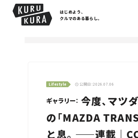
はじめよう、
クルマのある暮らし。
公開日：2026.07.06
Lifestyle
今度、マツダ
ギャラリー：
の「MAZDA TRA
と息。——連載｜C