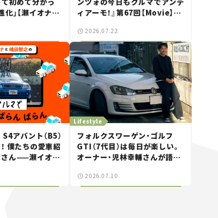
って初めて分かっ
ンツォの今日もクルマでアンデ
進化」【瀬イオナの
ィアーモ！』第67回【Movie】
】
——新しいスーパーカーショー
2026.07.22
で起きた、若者たちの「驚き」
Lifestyle
S4アバント（B5）
フォルクスワーゲン・ゴルフ
！ 僕たちの愛車紹
GTI（7代目）は毎日が楽しい。
輝さん——瀬イオナ
オーナー・児林幸輔さんが語
「クルマでざっく
る“ちょうどいいスポーツカ
2026.07.10
！」＃20
ー”の魅力