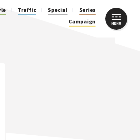
yle
Traffic
Special
Series
Campaign
MENU
CLOSE
人気のハッシュタグ
スズキ ジムニー｜Suzuki Jimny
スズキ｜Suzuki
マツダ｜Mazda
マツダ ロードスター｜Mazda Roadster