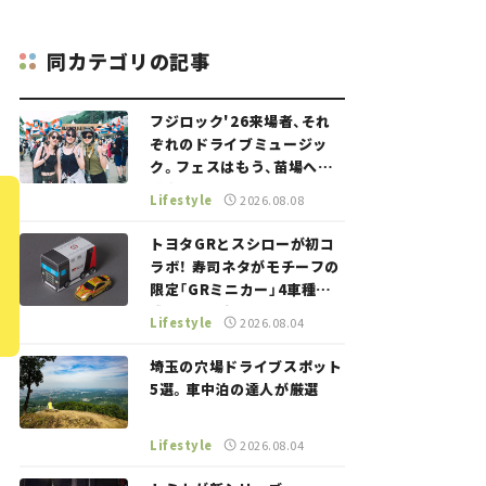
同カテゴリの記事
フジロック'26来場者、それ
ぞれのドライブミュージッ
ク。フェスはもう、苗場への
道中から始まっていた。
Lifestyle
2026.08.08
トヨタGRとスシローが初コ
ラボ！ 寿司ネタがモチーフの
限定「GRミニカー」4車種が
登場。入手方法は？【クルマ
Lifestyle
2026.08.04
とホビー】
埼玉の穴場ドライブスポット
5選。車中泊の達人が厳選
Lifestyle
2026.08.04