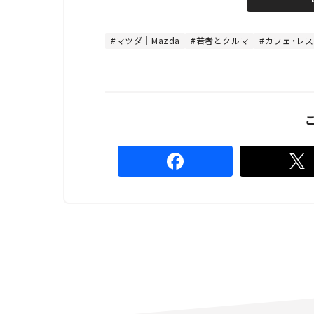
u
d
t
:
e
4
8
マツダ｜Mazda
若者とクルマ
カフェ・レ
.
8
9
%