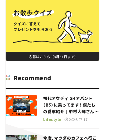
応募はこちら！（8月31日まで）
Recommend
初代アウディ S4アバント
（B5）に乗ってます！ 僕たち
の愛車紹介｜中村大輝さん
——瀬イオナと嶋田智之の
Lifestyle
2026.07.17
「クルマでざっくばらんばら
ん！」＃20
今度、マツダのカフェへ行こ