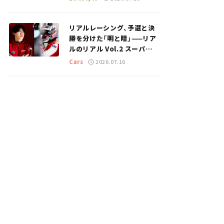
のスポットを紹介【道の駅マ
ニアの推し駅ガイド】vol.15
リアルレーシング、予選と決
勝を分けた「明と暗」——リア
ルのリアル Vol.2 スーパー
GT 2026開幕戦 岡山国際サ
Cars
2026.07.16
ーキット