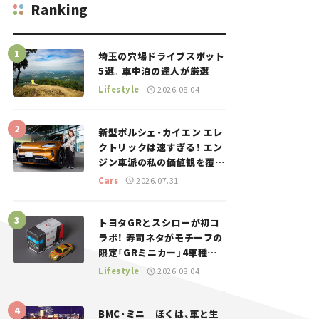
Ranking
埼玉の穴場ドライブスポット
5選。車中泊の達人が厳選
Lifestyle
2026.08.04
新型ポルシェ・カイエン エレ
クトリックは速すぎる！ エン
ジン車派の私の価値観を覆し
た、新しいポルシェの走り。
Cars
2026.07.31
トヨタGRとスシローが初コ
ラボ！ 寿司ネタがモチーフの
限定「GRミニカー」4車種が
登場。入手方法は？【クルマ
Lifestyle
2026.08.04
とホビー】
BMC・ミニ｜ぼくは、車と生