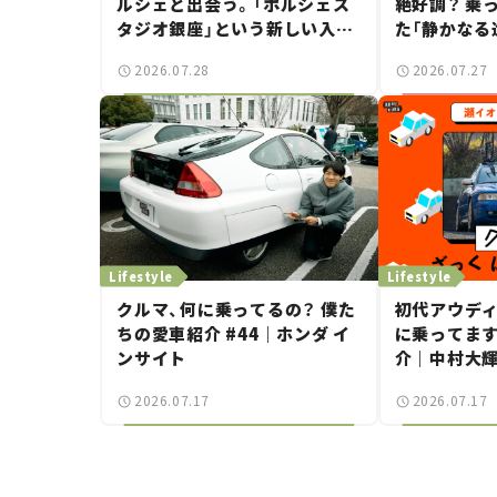
ルシェと出会う。「ポルシェス
絶好調？ 乗
タジオ銀座」という新しい入口
た「静かなる
——連載｜CCGとクルマでどう
試乗レビュー
2026.07.28
2026.07.27
する？＜第14回＞
Lifestyle
Lifestyle
クルマ、何に乗ってるの？ 僕た
初代アウディ 
ちの愛車紹介 #44｜ホンダ イ
に乗ってます
ンサイト
介｜中村大
と嶋田智之の
2026.07.17
2026.07.17
ばらんばらん