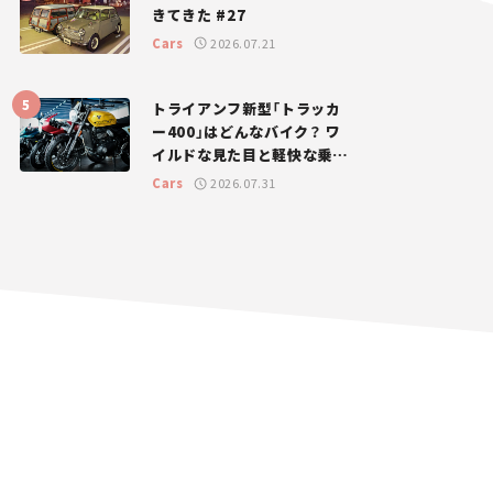
きてきた #27
Cars
2026.07.21
トライアンフ新型「トラッカ
ー400」はどんなバイク？ ワ
イルドな見た目と軽快な乗り
味を両立した400ccフラット
Cars
2026.07.31
トラッカー【試乗レビュー】