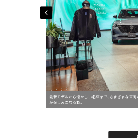
最新モデルから懐かしい名車まで、さまざまな車両が展示
が楽しみになるね。
L
o
/
U
a
n
d
m
e