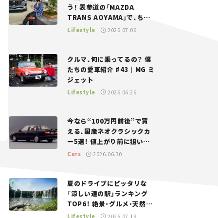
う！ 表参道の「MAZDA
TRANS AOYAMA」で、ちょ
っとひと息。——連載｜CCG
Lifestyle
2026.07.06
とクルマでどうする？＜第13
回＞
クルマ、何に乗ってるの？ 僕
たちの愛車紹介 #43｜MG ミ
ジェット
Lifestyle
2026.06.26
今なら“100万円前後”で買
える、国産ネオクラシックカ
ー5選！ 値上がり前に狙いた
い、中古車探しをお手伝い――ち
Cars
2026.06.30
ょっとイケてるマイカー選び
#02
夏のドライブにピッタリな
「涼しい道の駅」ランキング
TOP6！ 絶景・グルメ・天然ク
ーラーなど、避暑におすすめ
Lifestyle
2026.07.19