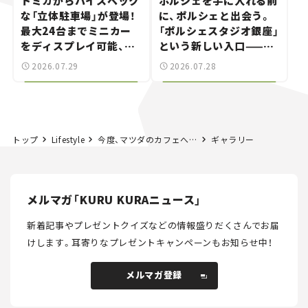
トミカからハイスペック
ポルシェを手に入れる前
な「立体駐車場」が登場！
に、ポルシェと出会う。
最大24台までミニカー
「ポルシェスタジオ銀座」
をディスプレイ可能、特
という新しい入口——連
別な「日産 GT-R
載｜CCGとクルマでどう
2026.07.29
2026.07.28
NISMO」も付属【クルマ
する？＜第14回＞
とホビー】
トップ
Lifestyle
今度、マツダのカフェへ行こう！ 表参道の「MAZDA TRANS AOYAMA」で、ちょっとひと息。——連載｜CCGとクルマでどうする？＜第13回＞
ギャラリー
メルマガ「KURU KURAニュース」
新着記事やプレゼントクイズなどの情報盛りだくさんでお届
けします。
耳寄りなプレゼントキャンペーンもお知らせ中！
メルマガ登録