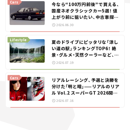
Cars
今なら“100万円前後”で買える、
国産ネオクラシックカー5選！ 値
上がり前に狙いたい、中古車探し
をお手伝い――ちょっとイケてるマ
2026.06.30
イカー選び #02
Lifestyle
夏のドライブにピッタリな「涼し
い道の駅」ランキングTOP6！ 絶
景・グルメ・天然クーラーなど、避
暑におすすめのスポットを紹介
2026.07.19
【道の駅マニアの推し駅ガイド】
vol.15
Cars
リアルレーシング、予選と決勝を
分けた「明と暗」——リアルのリア
ル Vol.2 スーパーGT 2026開幕
戦 岡山国際サーキット
2026.07.16