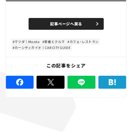
L
o
/
U
a
n
d
記事ページへ戻る
m
e
u
d
t
:
e
1
0
マツダ｜Mazda
若者とクルマ
カフェ・レストラン
0
カーシティガイド｜CAR CITY GUIDE
.
0
0
%
この記事をシェア