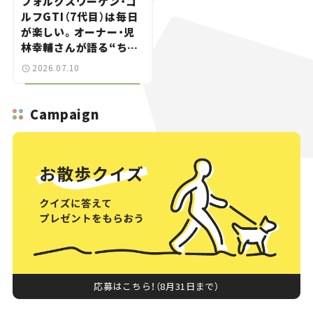
フォルクスワーゲン・ゴ
ルフGTI（7代目）は毎日
が楽しい。オーナー・児
林幸輔さんが語る“ちょ
うどいいスポーツカ
2026.07.10
ー”の魅力
Campaign
応募はこちら！（8月31日まで）