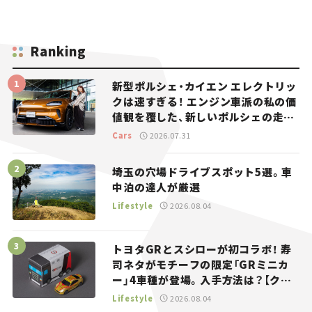
Ranking
新型ポルシェ・カイエン エレクトリッ
クは速すぎる！ エンジン車派の私の価
値観を覆した、新しいポルシェの走
り。
Cars
2026.07.31
埼玉の穴場ドライブスポット5選。車
中泊の達人が厳選
Lifestyle
2026.08.04
トヨタGRとスシローが初コラボ！ 寿
司ネタがモチーフの限定「GRミニカ
ー」4車種が登場。入手方法は？【クル
マとホビー】
Lifestyle
2026.08.04