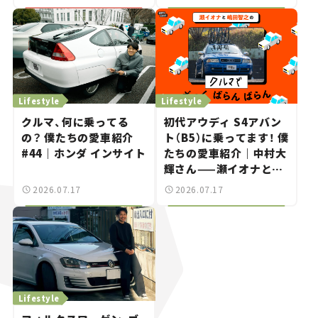
きた、若者たちの「驚き」
Lifestyle
Lifestyle
クルマ、何に乗ってる
初代アウディ S4アバン
の？ 僕たちの愛車紹介
ト（B5）に乗ってます！ 僕
#44｜ホンダ インサイト
たちの愛車紹介｜中村大
輝さん——瀬イオナと嶋
田智之の「クルマでざっ
2026.07.17
2026.07.17
くばらんばらん！」＃20
Lifestyle