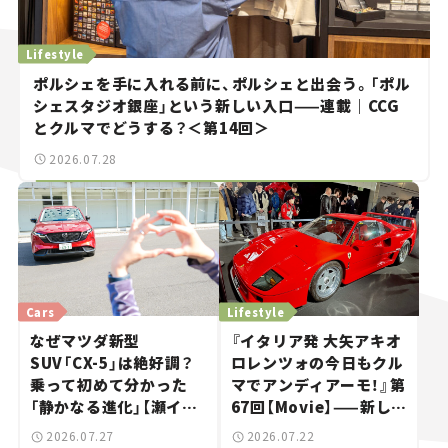
Lifestyle
ポルシェを手に入れる前に、ポルシェと出会う。「ポル
シェスタジオ銀座」という新しい入口——連載｜CCG
とクルマでどうする？＜第14回＞
2026.07.28
Cars
Lifestyle
なぜマツダ新型
『イタリア発 大矢アキオ
SUV「CX-5」は絶好調？
ロレンツォの今日もクル
乗って初めて分かった
マでアンディアーモ！』第
「静かなる進化」【瀬イオ
67回【Movie】——新しい
ナの試乗レビュー】
スーパーカーショーで起
2026.07.27
2026.07.22