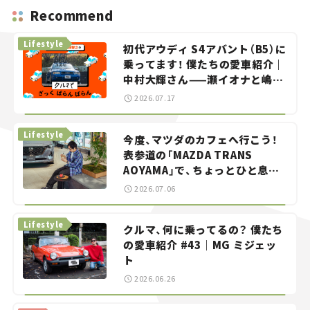
Recommend
Lifestyle
初代アウディ S4アバント（B5）に
乗ってます！ 僕たちの愛車紹介｜
中村大輝さん——瀬イオナと嶋田
智之の「クルマでざっくばらんば
2026.07.17
らん！」＃20
Lifestyle
今度、マツダのカフェへ行こう！
表参道の「MAZDA TRANS
AOYAMA」で、ちょっとひと息。
——連載｜CCGとクルマでどうす
2026.07.06
る？＜第13回＞
Lifestyle
クルマ、何に乗ってるの？ 僕たち
の愛車紹介 #43｜MG ミジェッ
ト
2026.06.26