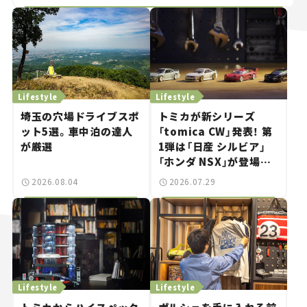
Lifestyle
Lifestyle
埼玉の穴場ドライブスポ
トミカが新シリーズ
ット5選。車中泊の達人
「tomica CW」発表！ 第
が厳選
1弾は「日産 シルビア」
「ホンダ NSX」が登場。
世界が注目す
2026.08.04
2026.07.29
る“JDM"に焦点【クルマ
とホビー】
Lifestyle
Lifestyle