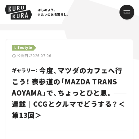
はじめよう、
クルマのある暮らし。
カテゴリ
Lifestyle
Cars
公開日：2026.07.06
今度、マツダのカフェへ行
Lifestyle
ギャラリー：
こう！ 表参道の「MAZDA TRANS
Traffic
AOYAMA」で、ちょっとひと息。——
Special
連載｜CCGとクルマでどうする？＜
Series
第13回＞
Campaign
人気のハッシュタグ