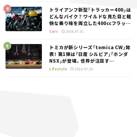
トライアンフ新型「トラッカー400」は
どんなバイク？ ワイルドな見た目と軽
快な乗り味を両立した400ccフラット
トラッカー【試乗レビュー】
Cars
2026.07.31
トミカが新シリーズ「tomica CW」発
表！ 第1弾は「日産 シルビア」「ホンダ
NSX」が登場。世界が注目す
る“JDM”に焦点【クルマとホビー】
Lifestyle
2026.07.29