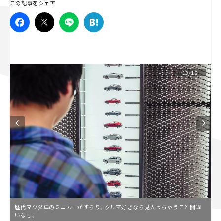
この記事をシェア
スズキ ジムニー｜Suzuki Jimny
スズキ｜Suzuki
マツダ｜Mazda
マツダ ロードスター｜Mazda Roadster
13/16
歴代マツダ車のミニカーがずらり。クルマ好きなら見入っちゃうこと間違
いなし。