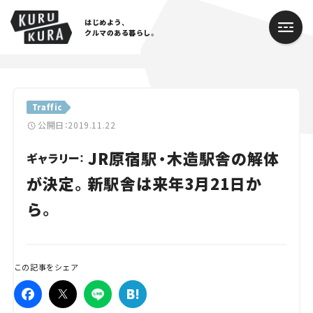
はじめよう、
クルマのある暮らし。
カテゴリ
Traffic
Cars
公開日：2019.11.22
JR原宿駅・木造駅舎の解体
Lifestyle
ギャラリー：
が決定。新駅舎は来年3月21日か
Traffic
ら。
Special
Series
この記事をシェア
Campaign
人気のハッシュタグ