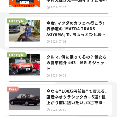
中村大輝さん——瀬イオナと嶋田
智之の「クルマでざっくばらんば
2026.07.17
らん！」＃20
Lifestyle
今度、マツダのカフェへ行こう！
表参道の「MAZDA TRANS
AOYAMA」で、ちょっとひと息。
——連載｜CCGとクルマでどうす
2026.07.06
る？＜第13回＞
Lifestyle
クルマ、何に乗ってるの？ 僕たち
の愛車紹介 #43｜MG ミジェッ
ト
2026.06.26
Cars
今なら“100万円前後”で買える、
国産ネオクラシックカー5選！ 値
上がり前に狙いたい、中古車探し
をお手伝い――ちょっとイケてるマ
2026.06.30
イカー選び #02