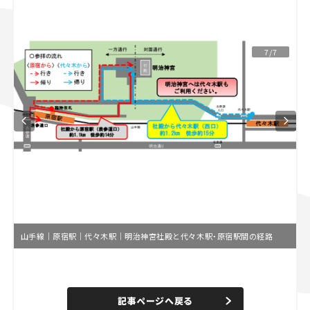
スズキ ジムニー｜Suzuki Jimny
スズキ｜Suzuki
マツダ｜Mazda
マツダ ロードスター｜Mazda Roadster
7/7
山手線｜原宿駅｜代々木駅｜明治神宮社殿と代々木駅・原宿駅間の経路
L
o
/
U
a
n
d
記事ページへ戻る
m
e
u