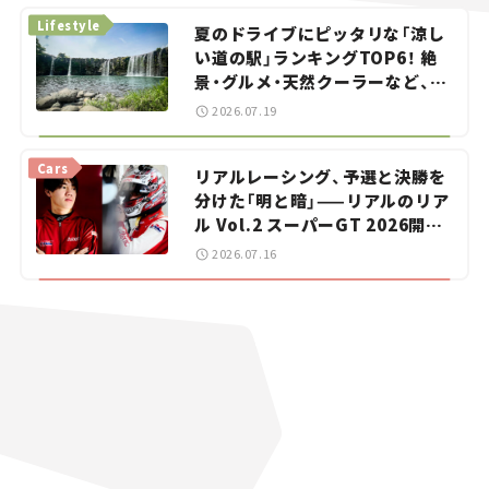
Lifestyle
夏のドライブにピッタリな「涼し
い道の駅」ランキングTOP6！ 絶
景・グルメ・天然クーラーなど、避
暑におすすめのスポットを紹介
2026.07.19
【道の駅マニアの推し駅ガイド】
vol.15
Cars
リアルレーシング、予選と決勝を
分けた「明と暗」——リアルのリア
ル Vol.2 スーパーGT 2026開幕
戦 岡山国際サーキット
2026.07.16