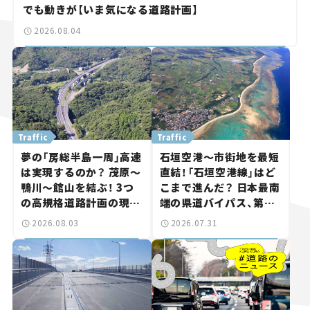
でも動きが【いま気になる道路計画】
2026.08.04
Traffic
Traffic
夢の「房総半島一周」高速
石垣空港～市街地を最短
は実現するのか？ 茂原～
直結！「石垣空港線」はど
鴨川～館山を結ぶ！ 3つ
こまで進んだ？ 日本最南
の高規格道路計画の現
端の県道バイパス、第2
状。「館山鴨川道路」で検
工区も延伸開通 【いま気
2026.08.03
2026.07.31
討進む【いま気になる道
になる道路計画】
路計画】