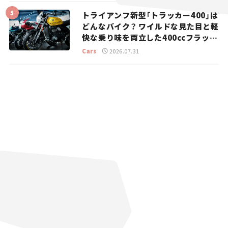
トライアンフ新型「トラッカー400」は
どんなバイク？ ワイルドな見た目と軽
快な乗り味を両立した400ccフラット
トラッカー【試乗レビュー】
Cars
2026.07.31