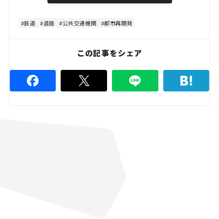
d
t
:
e
4
4
鉄道
道路
公共交通機関
都市再開発
.
4
4
%
この記事をシェア