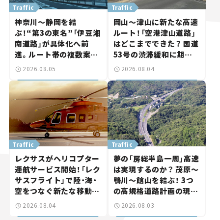
Traffic
Traffic
神奈川～静岡を結
岡山～津山に新たな高速
ぶ！“第3の東名”「伊豆湘
ルート！「空港津山道路」
南道路」が具体化へ前
はどこまでできた？ 国道
進。ルート帯の複数案検
53号の渋滞緩和に期待。
討へ。熱海まで信号ゼロ
岡山市側でも動きが【い
2026.08.05
2026.08.04
が実現？ 【いま気になる
ま気になる道路計画】
道路計画】
Traffic
Traffic
レクサスがヘリコプター
夢の「房総半島一周」高速
運航サービス開始！「レク
は実現するのか？ 茂原～
サスフライト」で陸・海・
鴨川～館山を結ぶ！ 3つ
空をつなぐ新たな移動体
の高規格道路計画の現
験とは
状。「館山鴨川道路」で検
2026.08.04
2026.08.03
討進む【いま気になる道