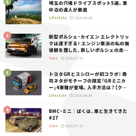
埼玉の穴場ドライブスポット5選。車
中泊の達人が厳選
Lifestyle
2026.08.04
新型ポルシェ・カイエン エレクトリッ
クは速すぎる！ エンジン車派の私の価
値観を覆した、新しいポルシェの走
り。
Cars
2026.07.31
トヨタGRとスシローが初コラボ！ 寿
司ネタがモチーフの限定「GRミニカ
ー」4車種が登場。入手方法は？【クル
マとホビー】
Lifestyle
2026.08.04
BMC・ミニ｜ぼくは、車と生きてきた
#27
Cars
2026.07.21