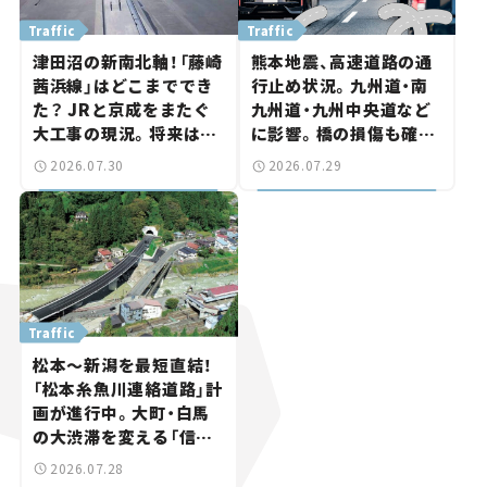
Traffic
Traffic
津田沼の新南北軸！「藤崎
熊本地震、高速道路の通
茜浜線」はどこまででき
行止め状況。九州道・南
た？ JRと京成をまたぐ
九州道・九州中央道など
大工事の現況。将来は
に影響。橋の損傷も確認
「習志野～鎌ケ谷」を最短
【道路のニュース】
2026.07.30
2026.07.29
直結【いま気になる道路
計画】
Traffic
松本～新潟を最短直結！
「松本糸魚川連絡道路」計
画が進行中。大町・白馬
の大渋滞を変える「信号
ゼロ」バイパスも事業化
2026.07.28
へ【いま気になる道路計