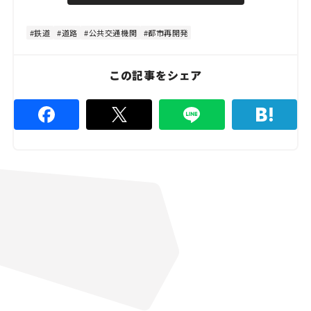
d
t
:
e
4
8
鉄道
道路
公共交通機関
都市再開発
.
8
9
%
この記事をシェア