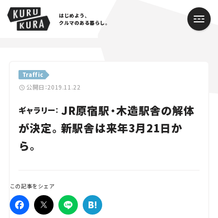
はじめよう、
クルマのある暮らし。
カテゴリ
Traffic
Cars
公開日：2019.11.22
JR原宿駅・木造駅舎の解体
Lifestyle
ギャラリー：
が決定。新駅舎は来年3月21日か
Traffic
ら。
Special
Series
この記事をシェア
Campaign
人気のハッシュタグ