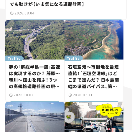
でも動きが【いま気になる道路計画】
2026.08.04
Traffic
Traffic
夢の「房総半島一周」高速
石垣空港～市街地を最短
は実現するのか？ 茂原～
直結！「石垣空港線」はど
鴨川～館山を結ぶ！ 3つ
こまで進んだ？ 日本最南
の高規格道路計画の現
端の県道バイパス、第2
状。「館山鴨川道路」で検
工区も延伸開通 【いま気
2026.08.03
2026.07.31
討進む【いま気になる道
になる道路計画】
路計画】