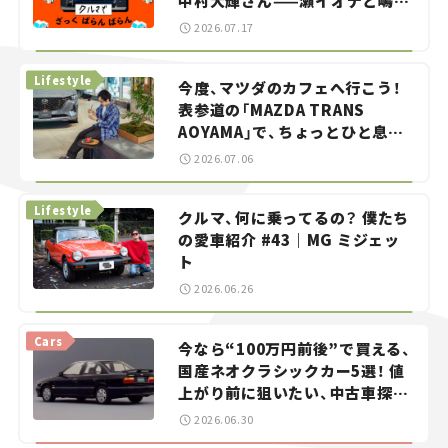
中村大輝さん——瀬イオナと嶋田
智之の「クルマでざっくばらんば
2026.07.17
らん！」＃20
Lifestyle
今度、マツダのカフェへ行こう！
表参道の「MAZDA TRANS
AOYAMA」で、ちょっとひと息。
——連載｜CCGとクルマでどうす
2026.07.06
る？＜第13回＞
Lifestyle
クルマ、何に乗ってるの？ 僕たち
の愛車紹介 #43｜MG ミジェッ
ト
2026.06.26
Cars
今なら“100万円前後”で買える、
国産ネオクラシックカー5選！ 値
上がり前に狙いたい、中古車探し
をお手伝い――ちょっとイケてるマ
2026.06.30
イカー選び #02