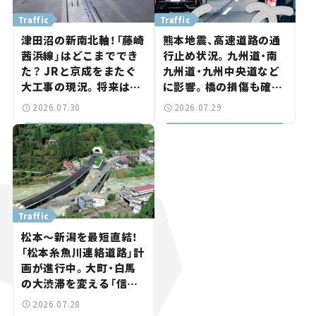
Traffic
Traffic
津田沼の新南北軸！「藤崎
熊本地震、高速道路の通
茜浜線」はどこまででき
行止め状況。九州道・南
た？ JRと京成をまたぐ
九州道・九州中央道など
大工事の現況。将来は
に影響。橋の損傷も確認
「習志野～鎌ケ谷」を最短
【道路のニュース】
2026.07.30
2026.07.29
直結【いま気になる道路
計画】
Traffic
松本～新潟を最短直結！
「松本糸魚川連絡道路」計
画が進行中。大町・白馬
の大渋滞を変える「信号
ゼロ」バイパスも事業化
2026.07.28
へ【いま気になる道路計