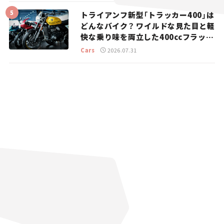
トライアンフ新型「トラッカー400」は
どんなバイク？ ワイルドな見た目と軽
快な乗り味を両立した400ccフラット
トラッカー【試乗レビュー】
Cars
2026.07.31