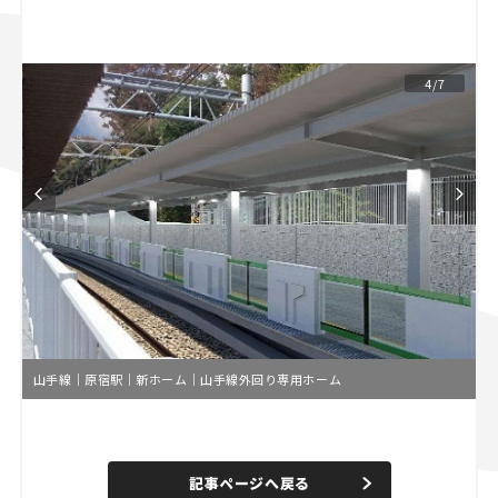
スズキ ジムニー｜Suzuki Jimny
スズキ｜Suzuki
マツダ｜Mazda
マツダ ロードスター｜Mazda Roadster
4/7
山手線｜原宿駅｜新ホーム｜山手線外回り専用ホーム
L
o
/
U
a
n
d
記事ページへ戻る
m
e
u