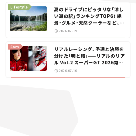
Lifestyle
夏のドライブにピッタリな「涼し
い道の駅」ランキングTOP6！ 絶
景・グルメ・天然クーラーなど、避
暑におすすめのスポットを紹介
2026.07.19
【道の駅マニアの推し駅ガイド】
vol.15
Cars
リアルレーシング、予選と決勝を
分けた「明と暗」——リアルのリア
ル Vol.2 スーパーGT 2026開幕
戦 岡山国際サーキット
2026.07.16