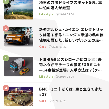
埼玉の穴場ドライブスポット5選。車
中泊の達人が厳選
Lifestyle
2026.08.04
新型ポルシェ・カイエン エレクトリッ
クは速すぎる！ エンジン車派の私の価
値観を覆した、新しいポルシェの走
り。
Cars
2026.07.31
トヨタGRとスシローが初コラボ！ 寿
司ネタがモチーフの限定「GRミニカ
ー」4車種が登場。入手方法は？【クル
マとホビー】
Lifestyle
2026.08.04
BMC・ミニ｜ぼくは、車と生きてきた
#27
Cars
2026.07.21