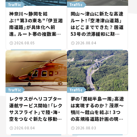
Traffic
Traffic
神奈川～静岡を結
岡山～津山に新たな高速
ぶ！“第3の東名”「伊豆湘
ルート！「空港津山道路」
南道路」が具体化へ前
はどこまでできた？ 国道
進。ルート帯の複数案検
53号の渋滞緩和に期待。
討へ。熱海まで信号ゼロ
岡山市側でも動きが【い
2026.08.05
2026.08.04
が実現？ 【いま気になる
ま気になる道路計画】
道路計画】
Traffic
Traffic
レクサスがヘリコプター
夢の「房総半島一周」高速
運航サービス開始！「レク
は実現するのか？ 茂原～
サスフライト」で陸・海・
鴨川～館山を結ぶ！ 3つ
空をつなぐ新たな移動体
の高規格道路計画の現
験とは
状。「館山鴨川道路」で検
2026.08.04
2026.08.03
討進む【いま気になる道