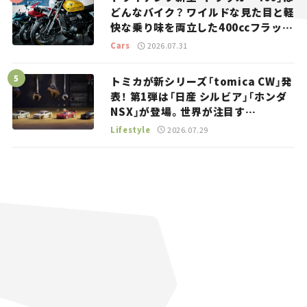
どんなバイク？ ワイルドな見た目と軽
快な乗り味を両立した400ccフラット
トラッカー【試乗レビュー】
Cars
2026.07.31
トミカが新シリーズ「tomica CW」発
表！ 第1弾は「日産 シルビア」「ホンダ
NSX」が登場。世界が注目す
る“JDM”に焦点【クルマとホビー】
Lifestyle
2026.07.29