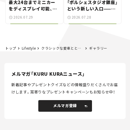
最大24台までミニカー
「ポルシェスタジオ銀座」
をディスプレイ可能、特
という新しい入口——連
別な「日産 GT-R
載｜CCGとクルマでどう
2026.07.29
2026.07.28
NISMO」も付属【クルマ
する？＜第14回＞
とホビー】
トップ
Lifestyle
クラシックな愛車とともに、沖縄を島巡りするクラシックカーラリーに密着【ジーロ・デッリゾラ沖縄｜Giro dell’Isola OKINAWA 2026】
ギャラリー
メルマガ「KURU KURAニュース」
新着記事やプレゼントクイズなどの情報盛りだくさんでお届
けします。
耳寄りなプレゼントキャンペーンもお知らせ中！
メルマガ登録