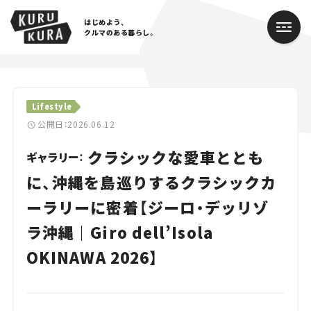
はじめよう、
クルマのある暮らし。
カテゴリ
Lifestyle
Cars
公開日：2026.06.12
クラシックな愛車ととも
Lifestyle
ギャラリー：
に、沖縄を島巡りするクラシックカ
Traffic
ーラリーに密着【ジーロ・デッリゾ
Special
ラ沖縄｜Giro dell’Isola
Series
OKINAWA 2026】
Campaign
人気のハッシュタグ