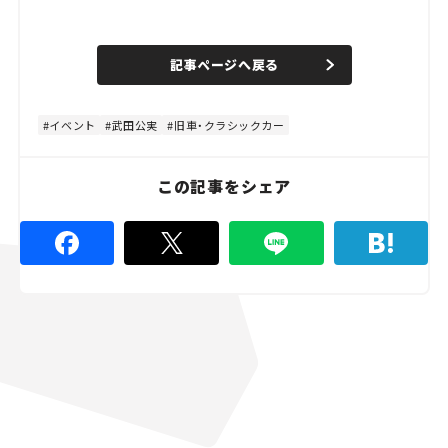
L
o
/
U
a
n
d
記事ページへ戻る
m
e
u
d
t
:
e
8
4
イベント
武田公実
旧車・クラシックカー
.
4
4
%
この記事をシェア