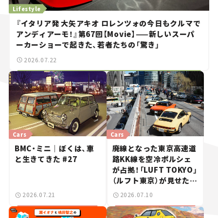
Lifestyle
『イタリア発 大矢アキオ ロレンツォの今日もクルマで
アンディアーモ！』第67回【Movie】——新しいスーパ
ーカーショーで起きた、若者たちの「驚き」
2026.07.22
Cars
Cars
BMC・ミニ｜ぼくは、車
廃線となった東京高速道
と生きてきた #27
路KK線を空冷ポルシェ
が占拠！「LUFT TOKYO」
（ルフト東京）が見せた奇
跡の一日——ハッサンの
2026.07.21
2026.07.10
週末カーミーティング通
信 #2