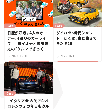
Cars
Cars
日産が好き。4人のオー
ダイハツ・初代シャレー
ナー、4通りのカーライ
ド｜ぼくは、車と生きて
フ——瀬イオナと嶋田智
きた #26
之の「クルマでざっくば
らんばらん！」＃19
2026.06.30
2026.06.19
Cars
『イタリア発 大矢アキオ
ロレンツォの今日もクル