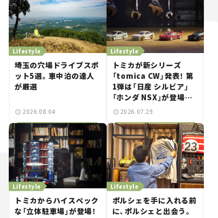
Lifestyle
Lifestyle
埼玉の穴場ドライブスポ
トミカが新シリーズ
ット5選。車中泊の達人
「tomica CW」発表！ 第
が厳選
1弾は「日産 シルビア」
「ホンダ NSX」が登場。
世界が注目す
2026.08.04
2026.07.29
る“JDM"に焦点【クルマ
とホビー】
Lifestyle
Lifestyle
トミカからハイスペック
ポルシェを手に入れる前
な「立体駐車場」が登場！
に、ポルシェと出会う。