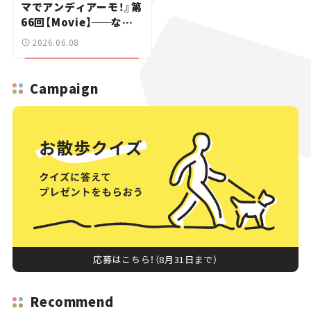
マでアンディアーモ！』第
66回【Movie】
──
なぜ
「不鮮明」がトレンドに？
2026.06.08
若者たちがレトロモビル
に熱視線を注ぐ理由
Campaign
応募はこちら！（8月31日まで）
Recommend