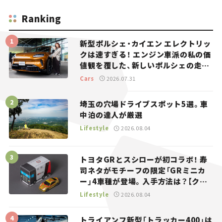
Ranking
新型ポルシェ・カイエン エレクトリッ
クは速すぎる！ エンジン車派の私の価
値観を覆した、新しいポルシェの走
り。
Cars
2026.07.31
埼玉の穴場ドライブスポット5選。車
中泊の達人が厳選
Lifestyle
2026.08.04
トヨタGRとスシローが初コラボ！ 寿
司ネタがモチーフの限定「GRミニカ
ー」4車種が登場。入手方法は？【クル
マとホビー】
Lifestyle
2026.08.04
トライアンフ新型「トラッカー400」は