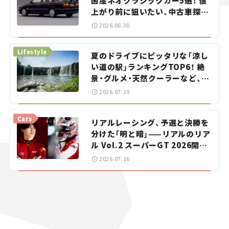
国産ネオクラシックカー5選！ 値
上がり前に狙いたい、中古車探し
をお手伝い――ちょっとイケてるマ
2026.06.30
イカー選び #02
Lifestyle
夏のドライブにピッタリな「涼し
い道の駅」ランキングTOP6！ 絶
景・グルメ・天然クーラーなど、避
暑におすすめのスポットを紹介
2026.07.19
【道の駅マニアの推し駅ガイド】
vol.15
Cars
リアルレーシング、予選と決勝を
分けた「明と暗」——リアルのリア
ル Vol.2 スーパーGT 2026開幕
戦 岡山国際サーキット
2026.07.16