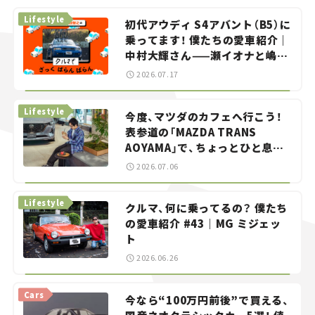
Lifestyle
初代アウディ S4アバント（B5）に
乗ってます！ 僕たちの愛車紹介｜
中村大輝さん——瀬イオナと嶋田
智之の「クルマでざっくばらんば
2026.07.17
らん！」＃20
Lifestyle
今度、マツダのカフェへ行こう！
表参道の「MAZDA TRANS
AOYAMA」で、ちょっとひと息。
——連載｜CCGとクルマでどうす
2026.07.06
る？＜第13回＞
Lifestyle
クルマ、何に乗ってるの？ 僕たち
の愛車紹介 #43｜MG ミジェッ
ト
2026.06.26
Cars
今なら“100万円前後”で買える、