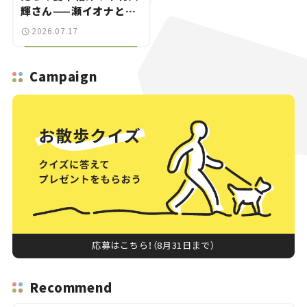
輝さん——瀬イオナと嶋
田智之の「クルマでざっ
2026.07.17
くばらんばらん！」＃20
Campaign
応募はこちら！（8月31日まで）
Recommend