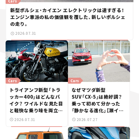
Cars
新型ポルシェ・カイエン エレクトリックは速すぎる！
エンジン車派の私の価値観を覆した、新しいポルシェ
の走り。
2026.07.31
Cars
Cars
トライアンフ新型「トラ
なぜマツダ新型
ッカー400」はどんなバ
SUV「CX-5」は絶好調？
イク？ ワイルドな見た目
乗って初めて分かった
と軽快な乗り味を両立し
「静かなる進化」【瀬イオ
た400ccフラットトラッ
ナの試乗レビュー】
2026.07.31
2026.07.27
カー【試乗レビュー】