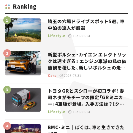
Ranking
埼玉の穴場ドライブスポット5選。車
中泊の達人が厳選
Lifestyle
2026.08.04
新型ポルシェ・カイエン エレクトリッ
クは速すぎる！ エンジン車派の私の価
値観を覆した、新しいポルシェの走
り。
Cars
2026.07.31
トヨタGRとスシローが初コラボ！ 寿
司ネタがモチーフの限定「GRミニカ
ー」4車種が登場。入手方法は？【クル
マとホビー】
Lifestyle
2026.08.04
BMC・ミニ｜ぼくは、車と生きてきた