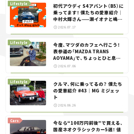
Lifestyle
初代アウディ S4アバント（B5）に
乗ってます！ 僕たちの愛車紹介｜
中村大輝さん——瀬イオナと嶋田
智之の「クルマでざっくばらんば
2026.07.17
らん！」＃20
Lifestyle
今度、マツダのカフェへ行こう！
表参道の「MAZDA TRANS
AOYAMA」で、ちょっとひと息。
——連載｜CCGとクルマでどうす
2026.07.06
る？＜第13回＞
Lifestyle
クルマ、何に乗ってるの？ 僕たち
の愛車紹介 #43｜MG ミジェッ
ト
2026.06.26
Cars
今なら“100万円前後”で買える、
国産ネオクラシックカー5選！ 値