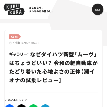
はじめよう、
クルマのある暮らし。
カテゴリ
Cars
Cars
公開日：2026.06.09
なぜダイハツ新型「ムーヴ」
Lifestyle
ギャラリー：
はちょうどいい？ 令和の軽自動車が
Traffic
たどり着いた心地よさの正体【瀬イ
Special
オナの試乗レビュー】
Series
Campaign
この記事をシェア
人気のハッシュタグ