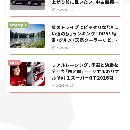
上がり前に狙いたい、中古車探し
をお手伝い――ちょっとイケてるマ
2026.06.30
イカー選び #02
Lifestyle
夏のドライブにピッタリな「涼し
い道の駅」ランキングTOP6！ 絶
景・グルメ・天然クーラーなど、避
暑におすすめのスポットを紹介
2026.07.19
【道の駅マニアの推し駅ガイド】
vol.15
Cars
リアルレーシング、予選と決勝を
分けた「明と暗」——リアルのリア
ル Vol.2 スーパーGT 2026開幕
戦 岡山国際サーキット
2026.07.16