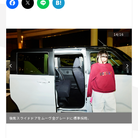
スズキ ジムニー｜Suzuki Jimny
スズキ｜Suzuki
マツダ｜Mazda
マツダ ロードスター｜Mazda Roadster
14/16
後席スライドドアをムーヴ全グレードに標準採用。
L
o
/
U