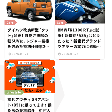
Cars
Cars
ダイハツ改良新型「タフ
BMW「R1300 RT」に試
ト」発売！ 可愛さ排除の
乗！ 新機能「ASA」はどう
軽SUVに、レジャー要素
だった？ 新世代グランド
を強めた特別仕様車2モ
ツアラーの実力に感動
デルを設定【新車ニュー
【試乗レビュー】
2026.07.27
2026.07.26
ス】
Lifestyle
初代アウディ S4アバン
ト（B5）に乗ってます！ 僕
たちの愛車紹介｜中村大