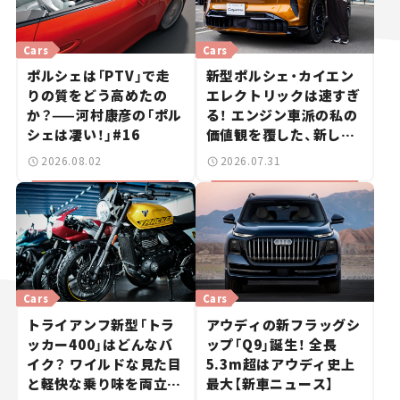
Cars
Cars
ポルシェは「PTV」で走
新型ポルシェ・カイエン
りの質をどう高めたの
エレクトリックは速すぎ
か？——河村康彦の「ポル
る！ エンジン車派の私の
シェは凄い！」#16
価値観を覆した、新しい
ポルシェの走り。
2026.08.02
2026.07.31
Cars
Cars
トライアンフ新型「トラ
アウディの新フラッグシ
ッカー400」はどんなバ
ップ「Q9」誕生！ 全長
イク？ ワイルドな見た目
5.3m超はアウディ史上
と軽快な乗り味を両立し
最大【新車ニュース】