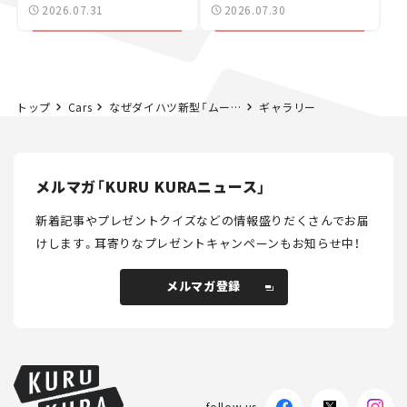
た400ccフラットトラッ
2026.07.31
2026.07.30
カー【試乗レビュー】
トップ
Cars
なぜダイハツ新型「ムーヴ」はちょうどいい？ 令和の軽自動車がたどり着いた心地よさの正体【瀬イオナの試乗レビュー】
ギャラリー
メルマガ「KURU KURAニュース」
新着記事やプレゼントクイズなどの情報盛りだくさんでお届
けします。
耳寄りなプレゼントキャンペーンもお知らせ中！
メルマガ登録
メルマガ登録
follow us