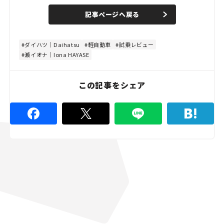
a
n
d
記事ページへ戻る
m
e
u
d
t
:
e
4
4
ダイハツ｜Daihatsu
軽自動車
試乗レビュー
.
瀬イオナ｜Iona HAYASE
4
4
%
この記事をシェア