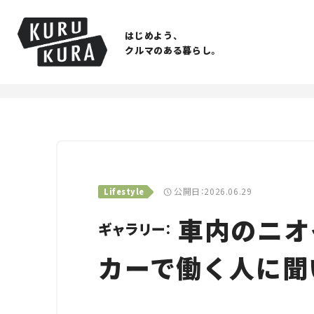
はじめよう、
クルマのある暮らし。
公開日：2026.06.29
Lifestyle
車内のニオ
ギャラリー：
カーで働く人に聞