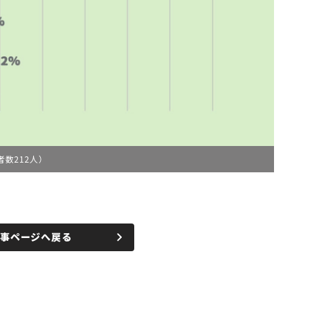
数212人）
記事ページへ戻る