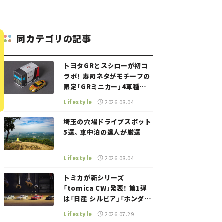
同カテゴリの記事
トヨタGRとスシローが初コ
ラボ！ 寿司ネタがモチーフの
限定「GRミニカー」4車種が
登場。入手方法は？【クルマ
Lifestyle
2026.08.04
とホビー】
埼玉の穴場ドライブスポット
5選。車中泊の達人が厳選
Lifestyle
2026.08.04
トミカが新シリーズ
「tomica CW」発表！ 第1弾
は「日産 シルビア」「ホンダ
NSX」が登場。世界が注目す
Lifestyle
2026.07.29
る“JDM"に焦点【クルマとホ