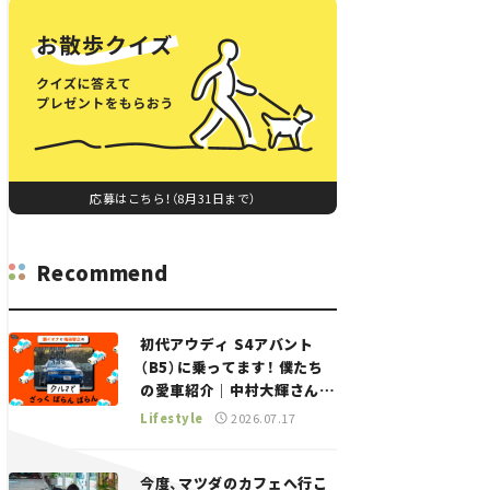
応募はこちら！（8月31日まで）
Recommend
初代アウディ S4アバント
（B5）に乗ってます！ 僕たち
の愛車紹介｜中村大輝さん
——瀬イオナと嶋田智之の
Lifestyle
2026.07.17
「クルマでざっくばらんばら
ん！」＃20
今度、マツダのカフェへ行こ