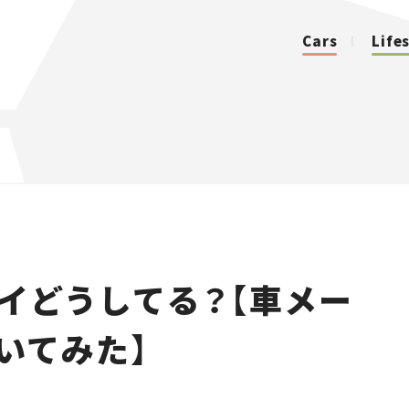
Cars
Life
カテゴリ
Cars
Lifestyle
イどうしてる？【車メー
Traffic
いてみた】
Special
Series