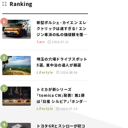
Ranking
新型ポルシェ・カイエン エレ
クトリックは速すぎる！ エン
ジン車派の私の価値観を覆し
た、新しいポルシェの走り。
Cars
2026.07.31
埼玉の穴場ドライブスポット
5選。車中泊の達人が厳選
Lifestyle
2026.08.04
トミカが新シリーズ
「tomica CW」発表！ 第1弾
は「日産 シルビア」「ホンダ
NSX」が登場。世界が注目す
Lifestyle
2026.07.29
る“JDM”に焦点【クルマとホ
ビー】
トヨタGRとスシローが初コ