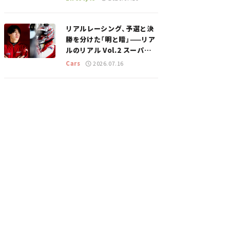
のスポットを紹介【道の駅マ
ニアの推し駅ガイド】vol.15
リアルレーシング、予選と決
勝を分けた「明と暗」——リア
ルのリアル Vol.2 スーパー
GT 2026開幕戦 岡山国際サ
Cars
2026.07.16
ーキット