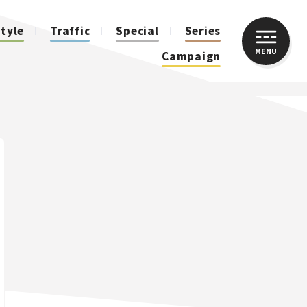
style
Traffic
Special
Series
MENU
CLOSE
Campaign
人気のハッシュタグ
スズキ ジムニー｜Suzuki Jimny
スズキ｜Suzuki
マツダ｜Mazda
マツダ ロードスター｜Mazda Roadster