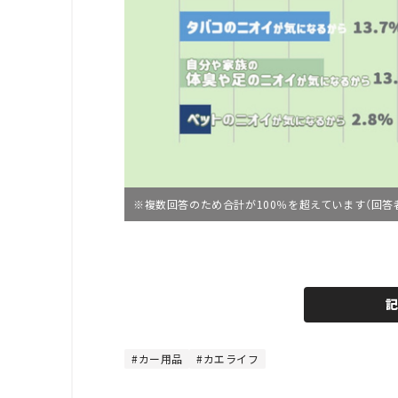
※複数回答のため合計が100％を超えています（回答者
L
o
/
U
a
n
d
m
e
u
d
t
:
e
4
4
カー用品
カエライフ
.
4
4