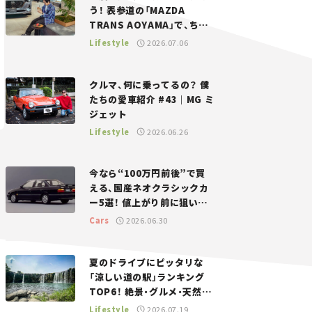
う！ 表参道の「MAZDA
TRANS AOYAMA」で、ちょ
っとひと息。——連載｜CCG
Lifestyle
2026.07.06
とクルマでどうする？＜第13
回＞
クルマ、何に乗ってるの？ 僕
たちの愛車紹介 #43｜MG ミ
ジェット
Lifestyle
2026.06.26
今なら“100万円前後”で買
える、国産ネオクラシックカ
ー5選！ 値上がり前に狙いた
い、中古車探しをお手伝い――ち
Cars
2026.06.30
ょっとイケてるマイカー選び
#02
夏のドライブにピッタリな
「涼しい道の駅」ランキング
TOP6！ 絶景・グルメ・天然ク
ーラーなど、避暑におすすめ
Lifestyle
2026.07.19