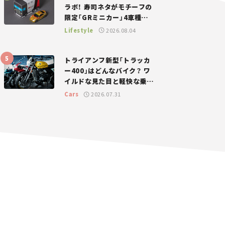
ラボ！ 寿司ネタがモチーフの
限定「GRミニカー」4車種が
登場。入手方法は？【クルマ
Lifestyle
2026.08.04
とホビー】
トライアンフ新型「トラッカ
ー400」はどんなバイク？ ワ
イルドな見た目と軽快な乗り
味を両立した400ccフラット
Cars
2026.07.31
トラッカー【試乗レビュー】