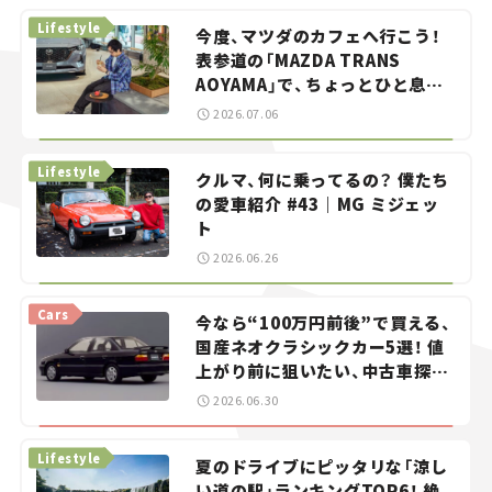
Lifestyle
今度、マツダのカフェへ行こう！
表参道の「MAZDA TRANS
AOYAMA」で、ちょっとひと息。
——連載｜CCGとクルマでどうす
2026.07.06
る？＜第13回＞
Lifestyle
クルマ、何に乗ってるの？ 僕たち
の愛車紹介 #43｜MG ミジェッ
ト
2026.06.26
Cars
今なら“100万円前後”で買える、
国産ネオクラシックカー5選！ 値
上がり前に狙いたい、中古車探し
をお手伝い――ちょっとイケてるマ
2026.06.30
イカー選び #02
Lifestyle
夏のドライブにピッタリな「涼し
い道の駅」ランキングTOP6！ 絶