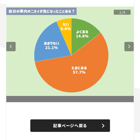
スズキ ジムニー｜Suzuki Jimny
スズキ｜Suzuki
2/9
マツダ｜Mazda
マツダ ロードスター｜Mazda Roadster
L
o
/
U
a
n
d
記事ページへ戻る
m
e
u
d
t
:
e
4