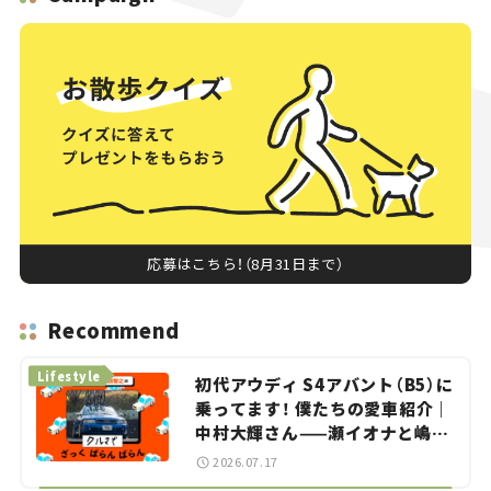
応募はこちら！（8月31日まで）
Recommend
Lifestyle
初代アウディ S4アバント（B5）に
乗ってます！ 僕たちの愛車紹介｜
中村大輝さん——瀬イオナと嶋田
智之の「クルマでざっくばらんば
2026.07.17
らん！」＃20