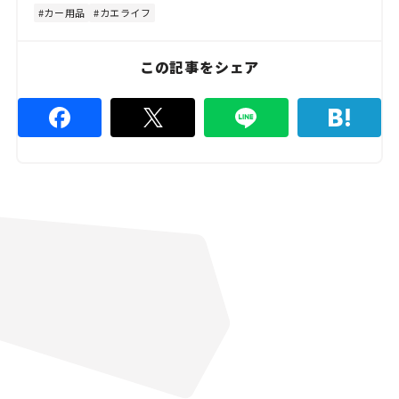
8
カー用品
カエライフ
.
8
9
%
この記事をシェア