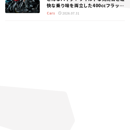
快な乗り味を両立した400ccフラット
トラッカー【試乗レビュー】
Cars
2026.07.31