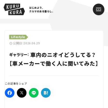
はじめよう、
クルマのある暮らし。
カテゴリ
Lifestyle
Cars
公開日：2026.06.29
車内のニオイどうしてる？
Lifestyle
ギャラリー：
【車メーカーで働く人に聞いてみた】
Traffic
Special
この記事をシェア
Series
Campaign
人気のハッシュタグ