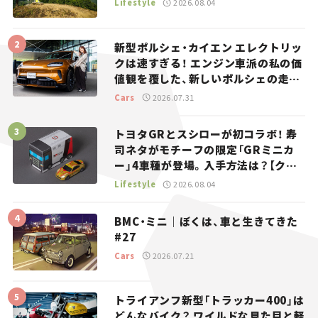
Lifestyle
2026.08.04
新型ポルシェ・カイエン エレクトリッ
クは速すぎる！ エンジン車派の私の価
値観を覆した、新しいポルシェの走
り。
Cars
2026.07.31
トヨタGRとスシローが初コラボ！ 寿
司ネタがモチーフの限定「GRミニカ
ー」4車種が登場。入手方法は？【クル
マとホビー】
Lifestyle
2026.08.04
BMC・ミニ｜ぼくは、車と生きてきた
#27
Cars
2026.07.21
トライアンフ新型「トラッカー400」は
どんなバイク？ ワイルドな見た目と軽