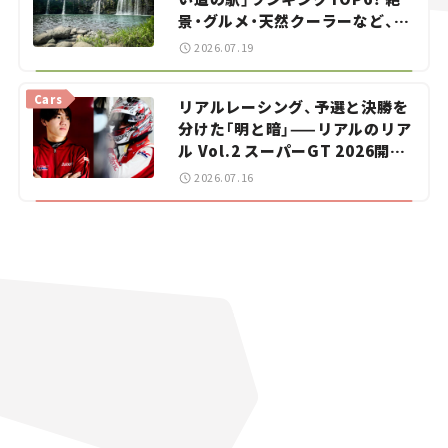
景・グルメ・天然クーラーなど、避
暑におすすめのスポットを紹介
2026.07.19
【道の駅マニアの推し駅ガイド】
vol.15
Cars
リアルレーシング、予選と決勝を
分けた「明と暗」——リアルのリア
ル Vol.2 スーパーGT 2026開幕
戦 岡山国際サーキット
2026.07.16