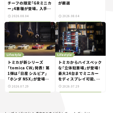
チーフの限定「GRミニカ
が厳選
ー」4車種が登場。入手方
法は？【クルマとホビー】
2026.08.04
2026.08.04
Lifestyle
Lifestyle
トミカが新シリーズ
トミカからハイスペック
「tomica CW」発表！ 第
な「立体駐車場」が登場！
1弾は「日産 シルビア」
最大24台までミニカー
「ホンダ NSX」が登場。
をディスプレイ可能、特
世界が注目す
別な「日産 GT-R
2026.07.29
2026.07.29
る“JDM"に焦点【クルマ
NISMO」も付属【クルマ
とホビー】
とホビー】