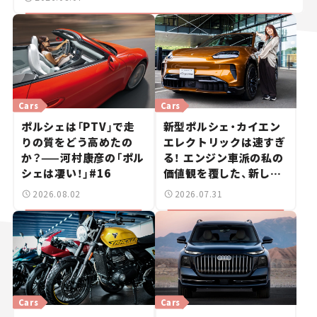
Cars
Cars
ポルシェは「PTV」で走
新型ポルシェ・カイエン
りの質をどう高めたの
エレクトリックは速すぎ
か？——河村康彦の「ポル
る！ エンジン車派の私の
シェは凄い！」#16
価値観を覆した、新しい
ポルシェの走り。
2026.08.02
2026.07.31
Cars
Cars