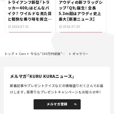
トライアンフ新型「トラ
アウディの新フラッグシ
ッカー400」はどんなバ
ップ「Q9」誕生！ 全長
イク？ ワイルドな見た目
5.3m超はアウディ史上
と軽快な乗り味を両立し
最大【新車ニュース】
た400ccフラットトラッ
2026.07.31
2026.07.30
カー【試乗レビュー】
トップ
Cars
今なら“100万円前後”で買える、国産ネオクラシックカー5選！ 値上がり前に狙いたい、中古車探しをお手伝い――ちょっとイケてるマイカー選び #02
ギャラリー
メルマガ「KURU KURAニュース」
新着記事やプレゼントクイズなどの情報盛りだくさんでお届
けします。
耳寄りなプレゼントキャンペーンもお知らせ中！
メルマガ登録