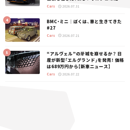
り。
Cars
2026.07.31
BMC・ミニ｜ぼくは、車と生きてきた
#27
Cars
2026.07.21
“アルヴェル”の牙城を崩せるか？ 日
産が新型「エルグランド」を発売！ 価格
は689万円から【新車ニュース】
Cars
2026.07.22