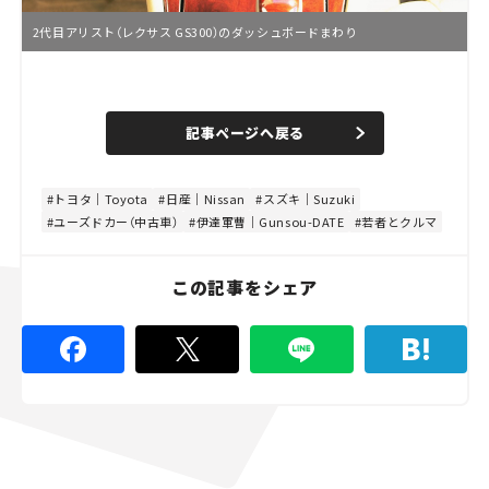
2代目アリスト（レクサス GS300）のダッシュボードまわり
L
o
/
U
a
n
d
記事ページへ戻る
m
e
u
d
t
:
e
4
8
トヨタ｜Toyota
日産｜Nissan
スズキ｜Suzuki
.
ユーズドカー（中古車）
伊達軍曹｜Gunsou-DATE
若者とクルマ
8
9
%
この記事をシェア