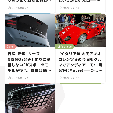
空をつなぐ新たな移動体
という新しい入口——連
験とは
載｜CCGとクルマでどう
2026.08.04
2026.07.28
する？＜第14回＞
Cars
Lifestyle
日産、新型「リーフ
『イタリア発 大矢アキオ
NISMO」発売！ 走りに妥
ロレンツォの今日もクル
協しないEVスポーツモ
マでアンディアーモ！』第
デルが復活。価格は660
67回【Movie】——新しい
万円から【新車ニュース】
スーパーカーショーで起
2026.07.25
2026.07.22
きた、若者たちの「驚き」