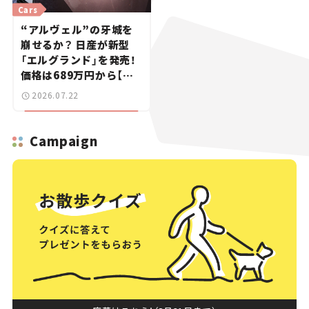
Cars
“アルヴェル”の牙城を
崩せるか？ 日産が新型
「エルグランド」を発売！
価格は689万円から【新
車ニュース】
2026.07.22
Campaign