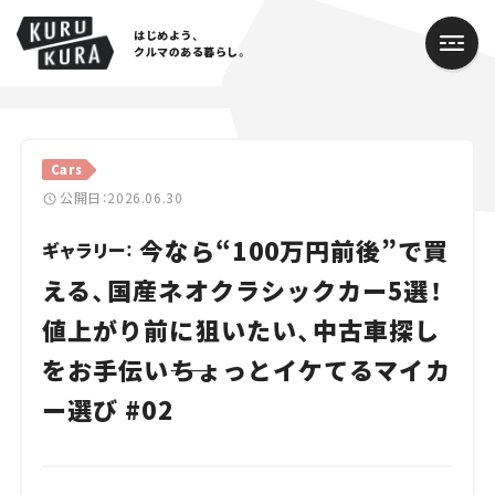
はじめよう、
クルマのある暮らし。
カテゴリ
Cars
Cars
公開日：2026.06.30
今なら“100万円前後”で買
Lifestyle
ギャラリー：
える、国産ネオクラシックカー5選！
Traffic
値上がり前に狙いたい、中古車探し
Special
をお手伝い――ちょっとイケてるマイカ
Series
ー選び #02
Campaign
人気のハッシュタグ