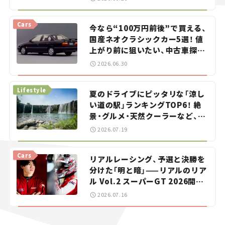
Cars
今なら“100万円前後”で買える、
国産ネオクラシックカー5選！ 値
上がり前に狙いたい、中古車探し
をお手伝い――ちょっとイケてるマ
2026.06.30
イカー選び #02
Lifestyle
夏のドライブにピッタリな「涼し
い道の駅」ランキングTOP6！ 絶
景・グルメ・天然クーラーなど、避
暑におすすめのスポットを紹介
2026.07.19
【道の駅マニアの推し駅ガイド】
vol.15
Cars
リアルレーシング、予選と決勝を
分けた「明と暗」——リアルのリア
ル Vol.2 スーパーGT 2026開幕
戦 岡山国際サーキット
2026.07.16