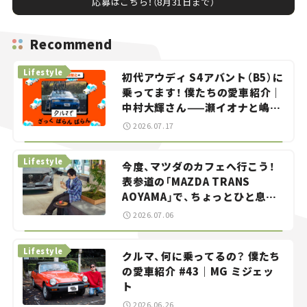
応募はこちら！（8月31日まで）
Recommend
Lifestyle
初代アウディ S4アバント（B5）に
乗ってます！ 僕たちの愛車紹介｜
中村大輝さん——瀬イオナと嶋田
智之の「クルマでざっくばらんば
2026.07.17
らん！」＃20
Lifestyle
今度、マツダのカフェへ行こう！
表参道の「MAZDA TRANS
AOYAMA」で、ちょっとひと息。
——連載｜CCGとクルマでどうす
2026.07.06
る？＜第13回＞
Lifestyle
クルマ、何に乗ってるの？ 僕たち
の愛車紹介 #43｜MG ミジェッ
ト
2026.06.26